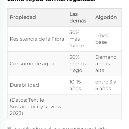
Las
Propiedad
Algodón
demás
30%
Línea
Resistencia de la Fibra
más
base
fuerte
50%
Demand
Consumo de agua
menos
a más
riego
alta
10-15
entre 3 y
Durabilidad
años
5 años
(Datos: Textile
Sustainability Review,
2023)
El lino utilizado en el lino no requiere pesticidas