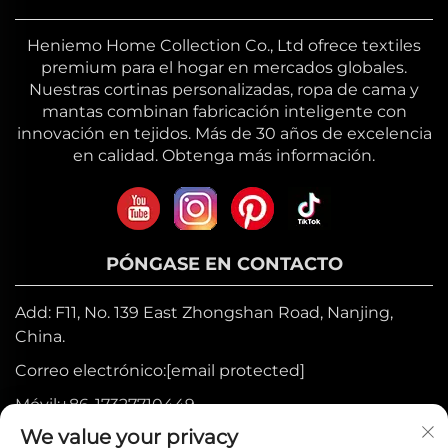
Heniemo Home Collection Co., Ltd ofrece textiles
premium para el hogar en mercados globales.
Nuestras cortinas personalizadas, ropa de cama y
mantas combinan fabricación inteligente con
innovación en tejidos. Más de 30 años de excelencia
en calidad. Obtenga más información.
PÓNGASE EN CONTACTO
Add: F11, No. 139 East Zhongshan Road, Nanjing,
China.
Correo electrónico:
[email protected]
Móvil:
+86-17327710449
We value your privacy
Tel:
+86-025-84573776