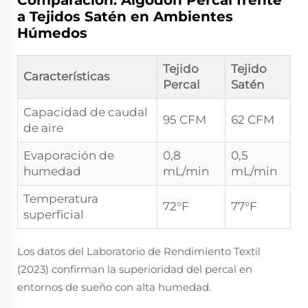
Comparación: Algodón Percal frente
a Tejidos Satén en Ambientes
Húmedos
Tejido
Tejido
Características
Percal
Satén
Capacidad de caudal
95 CFM
62 CFM
de aire
Evaporación de
0,8
0,5
humedad
mL/min
mL/min
Temperatura
72°F
77°F
superficial
Los datos del Laboratorio de Rendimiento Textil
(2023) confirman la superioridad del percal en
entornos de sueño con alta humedad.