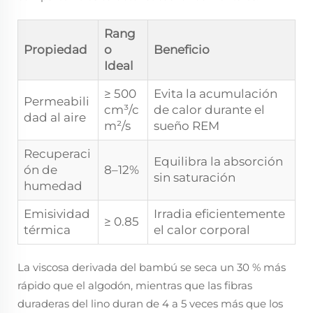
Rang
Propiedad
o
Beneficio
Ideal
≥ 500
Evita la acumulación
Permeabili
cm³/c
de calor durante el
dad al aire
m²/s
sueño REM
Recuperaci
Equilibra la absorción
ón de
8–12%
sin saturación
humedad
Emisividad
Irradia eficientemente
≥ 0.85
térmica
el calor corporal
La viscosa derivada del bambú se seca un 30 % más
rápido que el algodón, mientras que las fibras
duraderas del lino duran de 4 a 5 veces más que los