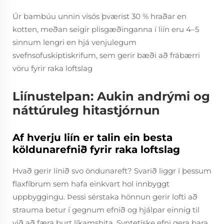
Úr bambúu unnin vísós þværist 30 % hraðar en
kotten, meðan seigir plisgæðinganna í liín eru 4–5
sinnum lengri en hjá venjulegum
svefnsofuskiptiskrifum, sem gerir bæði að frábærri
vöru fyrir raka loftslag
Liínustelpan: Aukin andrými og
náttúruleg hitastjórnun
Af hverju liín er talin ein besta
köldunarefnið fyrir raka loftslag
Hvað gerir línið svo öndunareft? Svarið liggr í þessum
flaxfíbrum sem hafa einkvart hol innbyggt
uppbyggingu. Þessi sérstaka hönnun gerir lofti að
strauma betur í gegnum efnið og hjálpar einnig til
við að færa burt líkamshita. Syntetíske efni gera bara