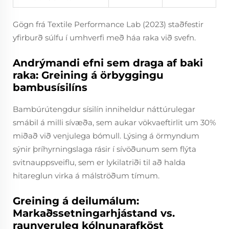
Gögn frá Textile Performance Lab (2023) staðfestir
yfirburð súlfu í umhverfi með háa raka við svefn.
Andrýmandi efni sem draga af baki
raka: Greining á örbyggingu
bambusísilíns
Bambúrútengdur sísilín inniheldur náttúrulegar
smábil á milli sívæða, sem aukar vökvaeftirlit um 30%
miðað við venjulega bómull. Lýsing á örmyndum
sýnir þríhyrningslaga rásir í sívöðunum sem flýta
svitnauppsveiflu, sem er lykilatriði til að halda
hitareglun virka á málströðum tímum.
Greining á deilumálum:
Markaðssetningarhjástand vs.
raunveruleg kólnunarafköst