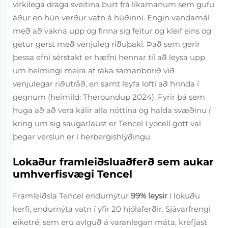
virkilega draga sveitina burt frá líkamanum sem gufu
áður en hún verður vatn á húðinni. Engin vandamál
með að vakna upp og finna sig feitur og kleif eins og
getur gerst með venjuleg riðuþaki. Það sem gerir
þessa efni sérstakt er hæfni hennar til að leysa upp
um helmingi meira af raka samanborið við
venjulegar riðutråð, en samt leyfa lofti að hrinda í
gegnum (heimild: Theroundup 2024). Fyrir þá sem
huga að að vera kálir alla nóttina og halda svæðinu í
kring um sig saugarlaust er Tencel Lyocell gott val
þegar verslun er í herbergishlýðingu.
Lokaður framleiðsluaðferð sem aukar
umhverfisvægi Tencel
Framleiðsla Tencel endurnýtur
99% leysir
í lokuðu
kerfi, endurnýta vatn í yfir 20 hjólaferðir. Sjávarfrengi
eiketré, sem eru avlguð á varanlegan máta, krefjast