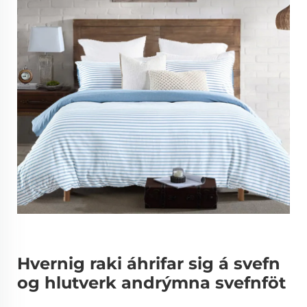
Hvernig raki áhrifar sig á svefn
og hlutverk andrýmna svefnföt