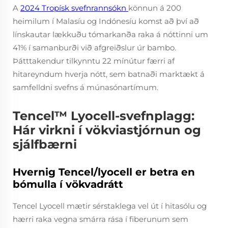
A
2024 Tropísk svefnrannsókn
könnun á 200
heimilum í Malasíu og Indónesíu komst að því að
línskautar lækkuðu tómarkanða raka á nóttinni um
41% í samanburði við afgreiðslur úr bambo.
Þátttakendur tilkynntu 22 mínútur færri af
hitareyndum hverja nótt, sem batnaði marktækt á
samfelldni svefns á múnasónartímum.
Tencel™ Lyocell-svefnplagg:
Hár virkni í vökviastjórnun og
sjálfbærni
Hvernig Tencel/lyocell er betra en
bómulla í vökvadrátt
Tencel Lyocell mætir sérstaklega vel út í hitasólu og
hærri raka vegna smárra rása í fiberunum sem