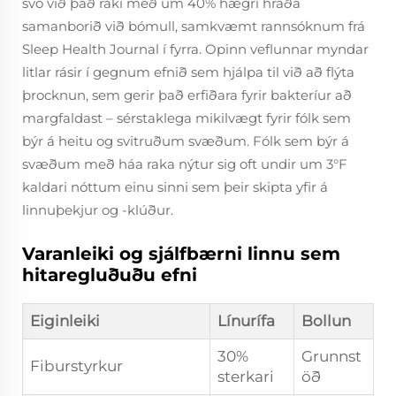
svo við það raki með um 40% hægri hraða
samanborið við bómull, samkvæmt rannsóknum frá
Sleep Health Journal í fyrra. Opinn veflunnar myndar
litlar rásir í gegnum efnið sem hjálpa til við að flýta
þrocknun, sem gerir það erfiðara fyrir bakteríur að
margfaldast – sérstaklega mikilvægt fyrir fólk sem
býr á heitu og svitruðum svæðum. Fólk sem býr á
svæðum með háa raka nýtur sig oft undir um 3°F
kaldari nóttum einu sinni sem þeir skipta yfir á
linnuþekjur og -klúður.
Varanleiki og sjálfbærni linnu sem
hitaregluðuðu efni
Eiginleiki
Línurífa
Bollun
30%
Grunnst
Fiburstyrkur
sterkari
öð