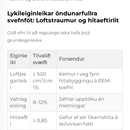
Lykileiginleikar öndunarfullra
svefnföt: Loftstraumur og hitaeftirlit
Góð efni til að reglulega raka hafa þrjá
grundeiginleika:
Eiginle
Tilvalið
Forsendur
iki
svæði
Loftþe
≥ 500
Kemur í veg fyrir
garleik
cm³/cm
hitabyggingu á REM-
i
²/s
svefni
Vatnsg
Jafnar upptöku án
8–12%
eisling
metningar
Hitaeðl
Gefur af sér líkamshita á
≥ 0,85
i
skilvirkan hátt