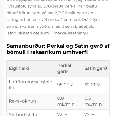
í vörustofu sýna að 300-þráða perkal náir bestu
hitaeftirlitun, sem kólnar 2,3°F ávallt betur en
satíngerd, án þess að missa á komforti. Þrátt fyrir
sönnun varðar mytið um að „hærri þráðafjöldi
jafngildi betri gæðum“ í markaðssetningu.
Samanburður: Perkal og Satín gerð af
bómull í rakasríkum umhverfi
Perkal
Eiginleiki
Satín gerð
gerð
Loftflutningseiginle
95 CFM
62 CFM
iki
0,8
0,5
Rakavöknun
mL/min
mL/min
Yfirborðshita
72°F
77°F