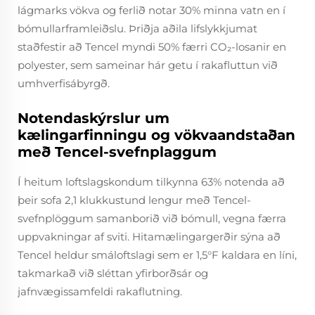
lágmarks vökva og ferlið notar 30% minna vatn en í
bómullarframleiðslu. Þriðja aðila lifslykkjumat
staðfestir að Tencel myndi 50% færri CO₂-losanir en
polyester, sem sameinar hár getu í rakafluttun við
umhverfisábyrgð.
Notendaskýrslur um
kælingarfinningu og vökvaandstaðan
með Tencel-svefnplaggum
Í heitum loftslagskondum tilkynna 63% notenda að
þeir sofa 2,1 klukkustund lengur með Tencel-
svefnplöggum samanborið við bómull, vegna færra
uppvakningar af sviti. Hitamælingargerðir sýna að
Tencel heldur smáloftslagi sem er 1,5°F kaldara en líni,
takmarkað við sléttan yfirborðsár og
jafnvægissamfeldi rakaflutning.