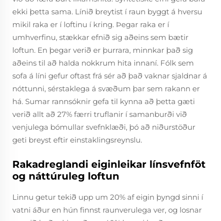
ekki þetta sama. Línið breytist í raun byggt á hversu
mikil raka er í loftinu í kring. Þegar raka er í
umhverfinu, stækkar efnið sig aðeins sem bætir
loftun. En þegar verið er þurrara, minnkar það sig
aðeins til að halda nokkrum hita innaní. Fólk sem
sofa á líni gefur oftast frá sér að það vaknar sjaldnar á
nóttunni, sérstaklega á svæðum þar sem rakann er
há. Sumar rannsóknir gefa til kynna að þetta gæti
verið allt að 27% færri truflanir í samanburði við
venjulega bómullar svefnklæði, þó að niðurstöður
geti breyst eftir einstaklingsreynslu.
Rakadreglandi eiginleikar línsvefnföt
og náttúruleg loftun
Linnu getur tekið upp um 20% af eigin þyngd sinni í
vatni áður en hún finnst raunverulega ver, og losnar