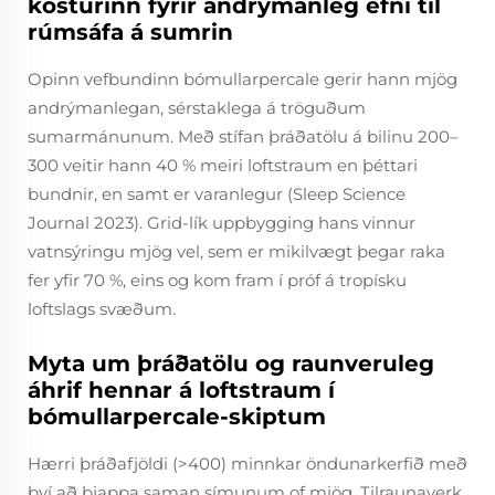
kosturinn fyrir andrýmanleg efni til
rúmsáfa á sumrin
Opinn vefbundinn bómullarpercale gerir hann mjög
andrýmanlegan, sérstaklega á tröguðum
sumarmánunum. Með stífan þráðatölu á bilinu 200–
300 veitir hann 40 % meiri loftstraum en þéttari
bundnir, en samt er varanlegur (Sleep Science
Journal 2023). Grid-lík uppbygging hans vinnur
vatnsýringu mjög vel, sem er mikilvægt þegar raka
fer yfir 70 %, eins og kom fram í próf á tropísku
loftslags svæðum.
Myta um þráðatölu og raunveruleg
áhrif hennar á loftstraum í
bómullarpercale-skiptum
Hærri þráðafjöldi (>400) minnkar öndunarkerfið með
því að þjappa saman símunum of mjög. Tilraunaverk