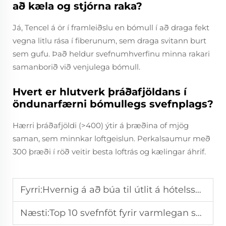
að kæla og stjórna raka?
Já, Tencel á ör í framleiðslu en bómull í að draga fekt
vegna litlu rása í fiberunum, sem draga svitann burt
sem gufu. Það heldur svefnumhverfinu minna rakari
samanborið við venjulega bómull.
Hvert er hlutverk þráðafjöldans í
öndunarfærni bómullegs svefnplags?
Hærri þráðafjöldi (>400) ýtir á þræðina of mjög
saman, sem minnkar loftgeislun. Perkalsaumur með
300 þræði í röð veitir besta loftrás og kælingar áhrif.
Fyrri:
Hvernig á að búa til útlit á hótelssengi í hærra flokki heima
Næsti:
Top 10 svefnföt fyrir varmlegan svefnherbergi