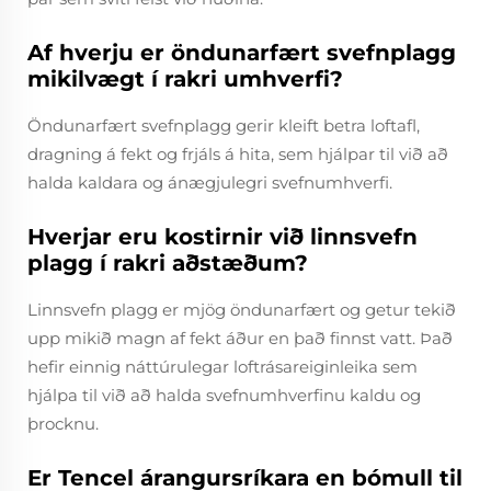
Af hverju er öndunarfært svefnplagg
mikilvægt í rakri umhverfi?
Öndunarfært svefnplagg gerir kleift betra loftafl,
dragning á fekt og frjáls á hita, sem hjálpar til við að
halda kaldara og ánægjulegri svefnumhverfi.
Hverjar eru kostirnir við linnsvefn
plagg í rakri aðstæðum?
Linnsvefn plagg er mjög öndunarfært og getur tekið
upp mikið magn af fekt áður en það finnst vatt. Það
hefir einnig náttúrulegar loftrásareiginleika sem
hjálpa til við að halda svefnumhverfinu kaldu og
þrocknu.
Er Tencel árangursríkara en bómull til