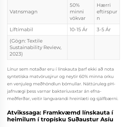
50%
Hærri
Vatnsmagn
minni
eftirspur
vökvar
n
Líftímabil
10-15 Ár
3-5 Ár
(Gögn: Textile
Sustainability Review,
2023)
Línur sem notaðar eru í línskauta þarf ekki að nota
syntetíska matvörusýrur og neytir 60% minna orku
en venjuleg meðhöndlun bómullar. Náttúruleg pH-
jafnvægi þess varnar bakteríuvaxtar án efna-
meðferðar, veitir langvarandi hreinlæti og sjálfbærni.
Atvikssaga: Framkvæmd línskauta í
heimilum í tropísku Suðaustur Asíu