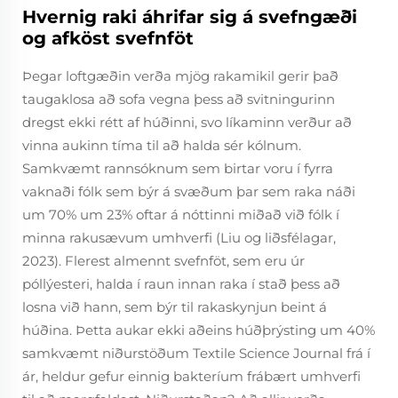
Hvernig raki áhrifar sig á svefngæði
og afköst svefnföt
Þegar loftgæðin verða mjög rakamikil gerir það
taugaklosa að sofa vegna þess að svitningurinn
dregst ekki rétt af húðinni, svo líkaminn verður að
vinna aukinn tíma til að halda sér kólnum.
Samkvæmt rannsóknum sem birtar voru í fyrra
vaknaði fólk sem býr á svæðum þar sem raka náði
um 70% um 23% oftar á nóttinni miðað við fólk í
minna rakusævum umhverfi (Liu og liðsfélagar,
2023). Flerest almennt svefnföt, sem eru úr
póllýesteri, halda í raun innan raka í stað þess að
losna við hann, sem býr til rakaskynjun beint á
húðina. Þetta aukar ekki aðeins húðþrýsting um 40%
samkvæmt niðurstöðum Textile Science Journal frá í
ár, heldur gefur einnig bakteríum frábært umhverfi