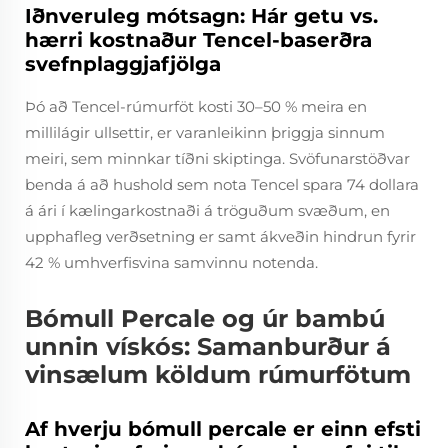
Iðnveruleg mótsagn: Hár getu vs.
hærri kostnaður Tencel-baserðra
svefnplaggjafjölga
Þó að Tencel-rúmurföt kosti 30–50 % meira en
millilágir ullsettir, er varanleikinn þriggja sinnum
meiri, sem minnkar tíðni skiptinga. Svöfunarstöðvar
benda á að hushold sem nota Tencel spara 74 dollara
á ári í kælingarkostnaði á tröguðum svæðum, en
upphafleg verðsetning er samt ákveðin hindrun fyrir
42 % umhverfisvina samvinnu notenda.
Bómull Percale og úr bambú
unnin vískós: Samanburður á
vinsælum köldum rúmurfötum
Af hverju bómull percale er einn efsti