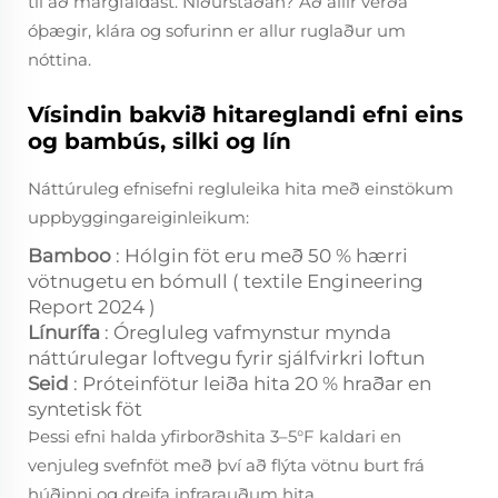
til að margfaldast. Niðurstaðan? Að allir verða
óþægir, klára og sofurinn er allur ruglaður um
nóttina.
Vísindin bakvið hitareglandi efni eins
og bambús, silki og lín
Náttúruleg efnisefni regluleika hita með einstökum
uppbyggingareiginleikum:
Bamboo
: Hólgin föt eru með 50 % hærri
vötnugetu en bómull (
textile Engineering
Report 2024
)
Línurífa
: Óregluleg vafmynstur mynda
náttúrulegar loftvegu fyrir sjálfvirkri loftun
Seid
: Próteinfötur leiða hita 20 % hraðar en
syntetisk föt
Þessi efni halda yfirborðshita 3–5°F kaldari en
venjuleg svefnföt með því að flýta vötnu burt frá
húðinni og dreifa infrarauðum hita.