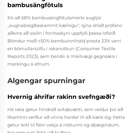
bambusängfötuls
Þó að 68% bambusängfötulamerki auglýsi
„augnabragðaskammt kælingu“, sýna óháð prófanir
aðeins að sísilín í forritaskyni uppfylli þessa loforð.
Blöndur með ≤50% bambuinnihald presta 23% verri
en bómullarsúlfu í rakanotkun (Consumer Textile
Reports 2023), sem bendir á mikilvægi gegnsæis í
merkingu á efnum.
Algengar spurningar
Hvernig áhrifar rakinn svefngæði?
Há raka getur hindrað svitaþvætti, sem veldur því að
líkaminn verður að vinna hardar til að kæla sig. Þetta
getur leitt til fleiri vekja á nóttunni og óþægindum,
þar sem sviti felst við húðina.