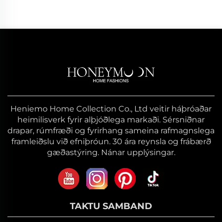
Heniemo Home Collection Co., Ltd veitir háþróaðar
heimilisverk fyrir alþjóðlega markaði. Sérsniðnar
drapar, rúmfræði og fyrirhang sameina rafmagnslega
framleiðslu við efniþróun. 30 ára reynsla og frábærð
gæðastýring. Nánar upplýsingar.
TAKTU SAMBAND