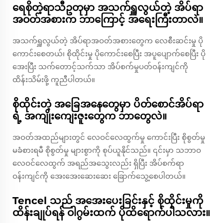
ရေစိုတဲ့ရာသီဥတုမှာ အသက်ရှူလွယ်တဲ့ အိပ်ရာ
အဝတ်အစားက ဘာကြောင့် အရေးကြီးတာလဲ။
အသက်ရှူလွယ်တဲ့ အိပ်ရာအဝတ်အစားတွေက လေစီးဆင်းမှု ပို
ကောင်းစေတယ်၊ စိုထိုင်းမှု ပိုကောင်းစေပြီး အပူပျောက်စေပြီး ပို
အေးပြီး သက်တောင့်သက်သာ အိပ်စက်မှုပတ်ဝန်းကျင်ကို
ထိန်းသိမ်းဖို့ ကူညီပါတယ်။
စိုထိုင်းတဲ့ အခြေအနေတွေမှာ ပိတ်စောင်အိပ်ရာ
ရဲ့ အကျိုးကျေးဇူးတွေက ဘာတွေလဲ။
အဝတ်အထည်များတွင် လေဝင်လေထွက်မှု ကောင်းပြီး စိုစွတ်မှု
မခံစားရမီ စိုစွတ်မှု များစွာကို စုပ်ယူနိုင်သည်။ ၎င်းမှာ သဘာဝ
လေဝင်လေထွက် အရည်အသွေးလည်း ရှိပြီး အိပ်စက်ရာ
ဝန်းကျင်ကို အေးအေးဆေးဆေး ခြောက်သွေ့စေပါတယ်။
Tencel သည် အအေးပေးခြင်းနှင့် စိုထိုင်းမှုကို
ထိန်းချုပ်ရန် ဝါဂွမ်းထက် ပိုထိရောက်ပါသလား။