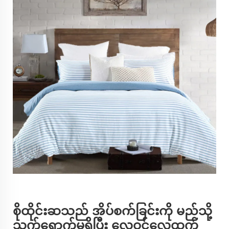
စိုထိုင်းဆသည် အိပ်စက်ခြင်းကို မည်သို့
သက်ရောက်မှုရှိပြီး လေဝင်လေထွက်