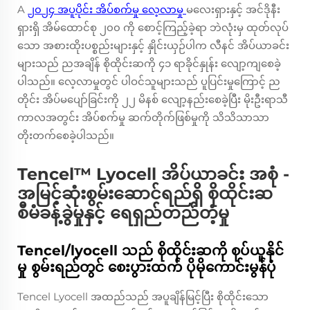
A
၂၀၂၄ အပူပိုင်း အိပ်စက်မှု လေ့လာမှု
မလေးရှားနှင့် အင်ဒိုနီး
ရှားရှိ အိမ်ထောင်စု ၂၀၀ ကို စောင့်ကြည့်ခဲ့ရာ ဘဲလုံးမှ ထုတ်လုပ်
သော အစားထိုးပစ္စည်းများနှင့် နှိုင်းယှဉ်ပါက လီနင် အိပ်ယာခင်း
များသည် ညအချိန် စိုထိုင်းဆကို ၄၁ ရာခိုင်နှုန်း လျော့ကျစေခဲ့
ပါသည်။ လေ့လာမှုတွင် ပါဝင်သူများသည် ပူပြင်းမှုကြောင့် ည
တိုင်း အိပ်မပျော်ခြင်းကို ၂၂ မိနစ် လျော့နည်းစေခဲ့ပြီး မိုးဦးရာသီ
ကာလအတွင်း အိပ်စက်မှု ဆက်တိုက်ဖြစ်မှုကို သိသိသာသာ
တိုးတက်စေခဲ့ပါသည်။
Tencel™ Lyocell အိပ်ယာခင်း အစုံ -
အမြင့်ဆုံးစွမ်းဆောင်ရည်ရှိ စိုထိုင်းဆ
စီမံခန့်ခွဲမှုနှင့် ရေရှည်တည်တံ့မှု
Tencel/lyocell သည် စိုထိုင်းဆကို စုပ်ယူနိုင်
မှု စွမ်းရည်တွင် စေးပွားထက် ပိုမိုကောင်းမွန်ပုံ
Tencel Lyocell အထည်သည် အပူချိန်မြင့်ပြီး စိုထိုင်းသော