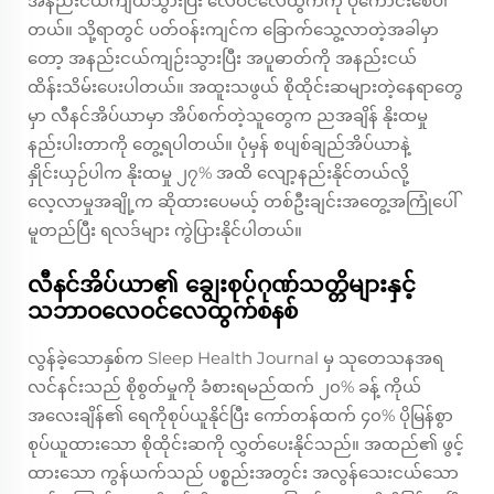
အနည်းငယ်ကျယ်သွားပြီး လေဝင်လေထွက်ကို ပိုကောင်းစေပါ
တယ်။ သို့ရာတွင် ပတ်ဝန်းကျင်က ခြောက်သွေ့လာတဲ့အခါမှာ
တော့ အနည်းငယ်ကျဉ်းသွားပြီး အပူဓာတ်ကို အနည်းငယ်
ထိန်းသိမ်းပေးပါတယ်။ အထူးသဖွယ် စိုထိုင်းဆများတဲ့နေရာတွေ
မှာ လီနင်အိပ်ယာမှာ အိပ်စက်တဲ့သူတွေက ညအချိန် နိုးထမှု
နည်းပါးတာကို တွေ့ရပါတယ်။ ပုံမှန် စပျစ်ချည်အိပ်ယာနဲ့
နှိုင်းယှဉ်ပါက နိုးထမှု ၂၇% အထိ လျော့နည်းနိုင်တယ်လို့
လေ့လာမှုအချို့က ဆိုထားပေမယ့် တစ်ဦးချင်းအတွေ့အကြုံပေါ်
မူတည်ပြီး ရလဒ်များ ကွဲပြားနိုင်ပါတယ်။
လီနင်အိပ်ယာ၏ ချွေးစုပ်ဂုဏ်သတ္တိများနှင့်
သဘာဝလေဝင်လေထွက်စနစ်
လွန်ခဲ့သောနှစ်က Sleep Health Journal မှ သုတေသနအရ
လင်နင်းသည် စိုစွတ်မှုကို ခံစားရမည်ထက် ၂၀% ခန့် ကိုယ်
အလေးချိန်၏ ရေကိုစုပ်ယူနိုင်ပြီး ကော်တန်ထက် ၄၀% ပိုမြန်စွာ
စုပ်ယူထားသော စိုထိုင်းဆကို လွှတ်ပေးနိုင်သည်။ အထည်၏ ဖွင့်
ထားသော ကွန်ယက်သည် ပစ္စည်းအတွင်း အလွန်သေးငယ်သော