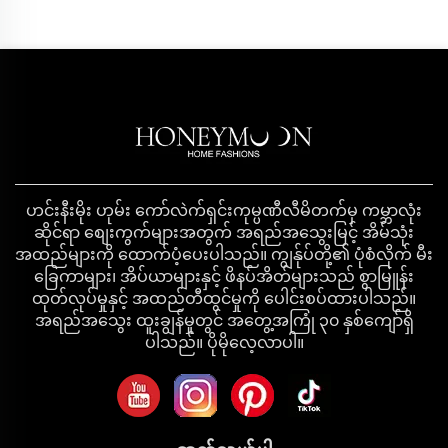
ဟင်းနီးမိုး ဟုမ်း ကော်လဲက်ရှင်းကုမ္ပဏီလီမိတက်မှ ကမ္ဘာလုံး
ဆိုင်ရာ စျေးကွက်များအတွက် အရည်အသွေးမြင့် အိမ်သုံး
အထည်များကို ထောက်ပံ့ပေးပါသည်။ ကျွန်ုပ်တို့၏ ပုံစံလိုက် မီး
ခြေကာများ၊ အိပ်ယာများနှင့် ဖိနပ်အိတ်များသည် စွာမြူန်း
ထုတ်လုပ်မှုနှင့် အထည်တီထွင်မှုကို ပေါင်းစပ်ထားပါသည်။
အရည်အသွေး ထူးချွန်မှုတွင် အတွေ့အကြုံ ၃၀ နှစ်ကျော်ရှိ
ပါသည်။ ပိုမိုလေ့လာပါ။