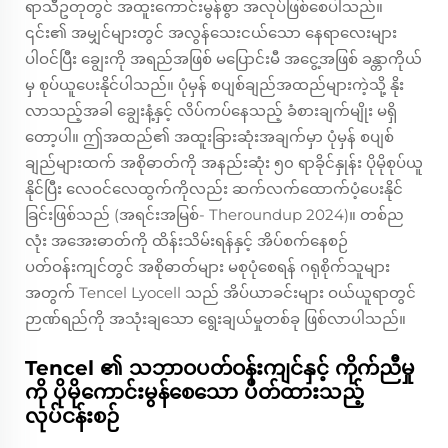
ရာသီဥတုတွင် အထူးကောင်းမွန်စွာ အလုပ်ဖြစ်စေပါသည်။
၎င်း၏ အမျှင်များတွင် အလွန်သေးငယ်သော နေရာလေးများ
ပါဝင်ပြီး ချွေးကို အရည်အဖြစ် မပြောင်းမီ အငွေ့အဖြစ် ခန္တာကိုယ်
မှ စုပ်ယူပေးနိုင်ပါသည်။ ပုံမှန် စပျစ်ချည်အထည်များကဲ့သို့ နိုး
လာသည့်အခါ ချွေးနံ့နှင့် လိပ်ကပ်နေသည့် ခံစားချက်မျိုး မရှိ
တော့ပါ။ ဤအထည်၏ အထူးခြားဆုံးအချက်မှာ ပုံမှန် စပျစ်
ချည်များထက် အစိုဓာတ်ကို အနည်းဆုံး ၅၀ ရာခိုင်နှုန်း ပိုမိုစုပ်ယူ
နိုင်ပြီး လေဝင်လေထွက်ကိုလည်း ဆက်လက်ထောက်ပံ့ပေးနိုင်
ခြင်းဖြစ်သည် (အရင်းအမြစ်- Theroundup 2024)။ တစ်ည
လုံး အအေးဓာတ်ကို ထိန်းသိမ်းရန်နှင့် အိပ်စက်နေစဉ်
ပတ်ဝန်းကျင်တွင် အစိုဓာတ်များ မစုပုံစေရန် ဂရုစိုက်သူများ
အတွက် Tencel Lyocell သည် အိပ်ယာခင်းများ ဝယ်ယူရာတွင်
ဉာဏ်ရည်ကို အသုံးချသော ရွေးချယ်မှုတစ်ခု ဖြစ်လာပါသည်။
Tencel ၏ သဘာဝပတ်ဝန်းကျင်နှင့် ကိုက်ညီမှု
ကို ပိုမိုကောင်းမွန်စေသော ပိတ်ထားသည့်
လုပ်ငန်းစဉ်