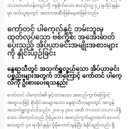
သဘာဝပတ်ဝန်းကျင်ကို ဂရုစိုက်သော စားသုံးသူ ၄၂ ရာခိုင်နှုန်း
မှာ ဝယ်ယူရာတွင် အတားအဆီးဖြစ်နေဆဲဖြစ်သည်။
ကော်တင် ပါကေ့လ်နှင့် ဘမ်းဘူးမှ
ထုတ်လုပ်သော ဗစ်ကို့စ်: အအေးဓာတ်
ပေးသည့် အိပ်ယာခင်းအမျိုးအစားများ
ကို နှိုင်းယှဉ်ခြင်း
နွေရာသီတွင် အသက်ရှူလွယ်သော အိပ်ယာခင်း
ပစ္စည်းများအတွက် ဘာကြောင့် ကော်တင် ပါကေ့
လ်ကို ဦးစားပေးရသနည်း
ကော်တင် ပါကေ့လ်၏ ဖွင့်ထားသော အထည်ကွက်ကြောင့်
အထူးသဖြင့် စိုထိုင်းဆများသော နွေရာသီလများတွင် အလွန်
အသက်ရှူလွယ်ပါသည်။ ၂၀၀ မှ ၃၀၀ အထိ thread count ပါရှိ
သော ပါကေ့လ်သည် ပိုမိုပူသော အထည်ကွက်များထက် လေဝင်
လေထွက် ၄၀ ရာခိုင်နှုန်း ပိုမိုကောင်းမွန်ပြီး ခံနိုင်ရည်လည်း ရှိ