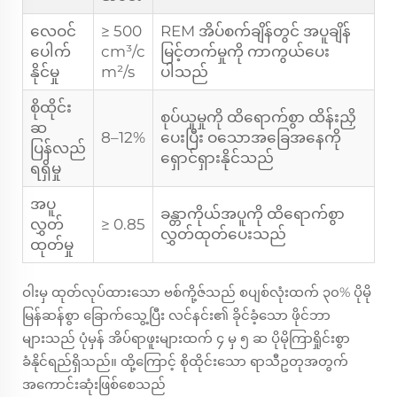
လေဝင်
≥ 500
REM အိပ်စက်ချိန်တွင် အပူချိန်
ပေါက်
cm³/c
မြင့်တက်မှုကို ကာကွယ်ပေး
နိုင်မှု
m²/s
ပါသည်
စိုထိုင်း
စုပ်ယူမှုကို ထိရောက်စွာ ထိန်းညှိ
ဆ
8–12%
ပေးပြီး ဝသောအခြေအနေကို
ပြန်လည်
ရှောင်ရှားနိုင်သည်
ရရှိမှု
အပူ
ခန္တာကိုယ်အပူကို ထိရောက်စွာ
လွှတ်
≥ 0.85
လွှတ်ထုတ်ပေးသည်
ထုတ်မှု
ဝါးမှ ထုတ်လုပ်ထားသော ဗစ်ကို့ဇ်သည် စပျစ်လုံးထက် ၃၀% ပိုမို
မြန်ဆန်စွာ ခြောက်သွေ့ပြီး လင်နင်း၏ ခိုင်ခံ့သော ဖိုင်ဘာ
များသည် ပုံမှန် အိပ်ရာဖူးများထက် ၄ မှ ၅ ဆ ပိုမိုကြာရှိုင်းစွာ
ခံနိုင်ရည်ရှိသည်။ ထို့ကြောင့် စိုထိုင်းသော ရာသီဥတုအတွက်
အကောင်းဆုံးဖြစ်စေသည်