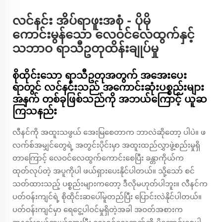
လင်နင်း အိပ်ရာဖူးအစုံ - ပိုမို
ကောင်းမွန်သော လေဝင်လေထွက်နှင့်
သဘာဝ ရာသီဥတုထိန်းချုပ်မှု
စိုထိုင်းသော ရာသီဥတုအတွက် အအေးပေး
ရာတွင် လင်နင်းသည် အကောင်းဆုံးပစ္စည်းများ
အနက် တစ်ခုဖြစ်သည်ကို အဘယ်ကြောင့် ယူဆ
ကြသနည်း
လီနင်ကို အထူး​သဖွယ် အေးမြစေတာက ဘာလဲဆိုတော့ ပါပဲ။ ဖ
လက်စ်အမျှင်တွေရဲ့ အတွင်းပိုင်းမှာ အထူးထည်လွှာဖွဲ့စည်းမှုရှိ
တာကြောင့် လေဝင်လေထွက်ကောင်းစေပြီး ခန္တာကိုယ်က
ထုတ်လုပ်တဲ့ အပူကိုပါ ဖယ်ရှားပေးနိုင်ပါတယ်။ သို့သော် စင်
သတ်ထားသည့် ပစ္စည်းများကတော့ ဒီလိုမဟုတ်ပါဘူး။ လီနင်က
ပတ်ဝန်းကျင်ရဲ့ စိုထိုင်းဆပေါ်မူတည်ပြီး ပြောင်းလဲနိုင်ပါတယ်။
ပတ်ဝန်းကျင်မှာ ရေငွေ့ပါဝင်မှုရှိတဲ့အခါ အဝတ်အစားက