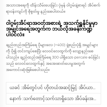
အသားအရေကို ထိန်းသိမ်းပေးခြင်း ပုံမှန် ဝါဂွမ်းနဲ့စာရင် အိပ်စက်
ရာဝန်းကျင်ကို စိုစွတ်မှု နည်းစေပါတယ်။
ဝါဂွမ်းအိပ်ရာအဝတ်အစားရဲ့ အသက်ရှူနိုင်မှုမှာ
အမျှင်အရေအတွက်က ဘယ်လိုအခန်းကဏ္ဍ
ပါဝင်လဲ။
ချည်ထည်အကြိမ်ရေ ပိုများလေ (>400) ဖွဲ့စည်းပုံရှိ အမျှင်များ
ကို ပို၍ တင်းကျပ်စေပြီး လေဝင်လေထွက်ကို လျော့နည်းစေ
ပါသည်။ ချည်ထည်အကြိမ်ရေ 300 ပါရှိသော percale စပ်ခြင်း
သည် လေဝင်လေထွက်နှင့် အအေးဓာတ်ပေးမှုအတွက်
အကောင်းဆုံးဖြစ်စေပါသည်။
ယခင် :
အိမ်တွင်ပင် ဟိုတယ်အဆင့်မြင့် အိပ်ယာခင်းအသွင်အပြင်ကို ဖန်တီးနည်း
နောက် :
သက်တောင့်သက်သာရှိသော အိပ်ခန်းအတွက် အကောင်းဆုံး အိပ်ယာခင်း ၁၀ မျိုး