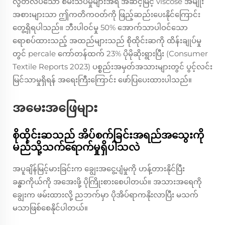
လွတ်လပ်သော စမ်းသပ်မှုများအရ အဆင့်မြင့် viscose အမျိုး
အစားများသာ ဤကတိကဝတ်ကို ဖြည့်ဆည်းပေးနိုင်ကြောင်း
တွေ့ရှိရပါသည်။ ဘီးပါဝင်မှု 50% အောက်သာပါဝင်သော
ရောစပ်ထားသည့် အထည်များသည် စိုထိုင်းဆကို ထိန်းချုပ်မှု
တွင် percale ကော်တန်ထက် 23% ပိုမိုဆိုးရွားပြီး (Consumer
Textile Reports 2023) ပစ္စည်းအမှတ်အသားများတွင် ပွင့်လင်း
မြင်သာမှုရှိရန် အရေးကြီးကြောင်း ဖော်ပြပေးထားပါသည်။
အမေးအဖြေများ
စိုထိုင်းဆသည် အိပ်စက်ခြင်းအရည်အသွေးကို
မည်သို့သက်ရောက်မှုရှိပါသလဲ
အပူချိန်မြင့်မားခြင်းက ချွေးအငွေ့ပျံမှုကို ဟန့်တားနိုင်ပြီး
ခန္ဓာကိုယ်ကို အအေးဖို့ ပိုကြိုးစားစေပါတယ်။ အသားအရေကို
ချွေးက ဖမ်းထားလို့ ညဘက်မှာ ပိုအိပ်ရာကနိုးလာပြီး မသက်
မသာဖြစ်စေနိုင်ပါတယ်။