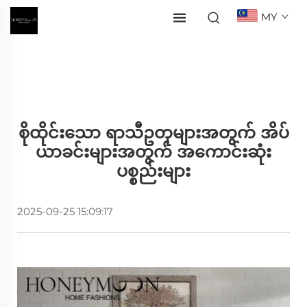
MY
စိုထိုင်းသော ရာသီဥတုများအတွက် အိပ်
ယာခင်းများအတွက် အကောင်းဆုံး
ပစ္စည်းများ
2025-09-25 15:09:17