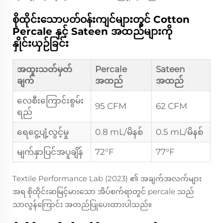
စိုထိုင်းသောပတ်ဝန်းကျင်များတွင် Cotton
Percale နှင့် Sateen အထည်များကို
နှိုင်းယှဉ်ခြင်း
အထူးသတ်မှတ်
Percale
Sateen
ချက်
အထည်
အထည်
လေစီးကြောင်းစွမ်း
95 CFM
62 CFM
ရည်
ရေငွေ့ပျံ့လွင့်မှု
0.8 mL/မိနစ်
0.5 mL/မိနစ်
မျက်နှာပြင်အပူချိန်
72°F
77°F
Textile Performance Lab (2023) ၏ အချက်အလက်များ
အရ စိုထိုင်းဆမြင့်မားသော အိပ်စက်ရာတွင် percale သည်
သာလွန်ကြောင်း အတည်ပြုပေးထားပါသည်။