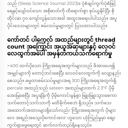
သည် (Sleep Science Journal 2023)။ ပုံစံချပ်ကွက်ပုံစံဖြင့်
ရေနှင့်ပျော်ဝင်သော အစိုဓာတ်ကို ထိရောက်စွာ စုပ်ယူနိုင်ပြီး စို
ထိုင်းဆ ၇၀ ကျော်လွန်သောအခါ အထူးအရေးပါပါသည်။ အပူ
ပိုင်းဒေသများတွင် စမ်းသပ်မှုများတွင် ပြသထားပါသည်။
ကော်တင် ပါကေ့လ် အထည်များတွင် thread
count အကြောင်း အယူအဆများနှင့် လေဝင်
လေထွက်အပေါ် အမှန်တကယ်သက်ရောက်မှု
>400 ထက်ပိုသော ကြိုးအရေအတွက်များသည် ဖိအားပေး၍
အမျှင်များကို တောင့်တင်းစေပြီး လေဝင်လေထွက်ကို လျော့နည်း
စေသည်။ ဓမ္မတာစမ်းသပ်မှုများအရ 300 ကြိုးအရေအတွက်ရှိ
percale အထည်သည် sateen အထည်များထက် 2.3°F ပိုမို
အေးမြစေပြီး အပူချိန်ကို ပိုမိုကောင်းမွန်စွာ ဖြူးဖြူးသွားစေကာ
သက်တောင့်သက်သာကို မထိခိုက်စေဘဲ ရှိသည်။ သက်သေ
အထောက်အထားများရှိသော်လည်း 'ကြိုးအရေအတွက် ပိုများ
လေ အရည်အသွေးပိုကောင်းလေ' ဟူသော ယုံကြည်မှုမှာ စျေး
ကွက်ရှာဖွေရေးတွင် ဆက်လက်တည်ရှိနေသည်။