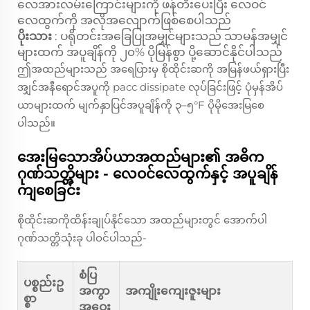
လေအားလမ်းကြောင်းများကို ဖန်တီးပေးပြီး လေဝင်
လေထွက်ကို အလိုအလျောက်ဖြစ်စေပါသည်
ပိုးသား
: ပရိုတင်းအခြေပြုအမျှင်များသည် သာမန်အမျှင်
များထက် အပူချိန်ကို ၂၀% ပိုမြန်စွာ ပို့ဆောင်နိုင်ပါသည်
ဤအထည်များသည် အရေပြားမှ စိုထိုင်းဆကို အမြန်ဖယ်ရှားပြီး
အျှင်အနီရောင်အပူကို расс dissipate လုပ်ခြင်းဖြင့် ပုံမှန်အိပ်
ယာများထက် မျက်နှာပြင်အပူချိန်ကို ၃–၅°F ပိုမိုအေးမြစေ
ပါသည်။
အေးမြသောအိပ်ယာအထည်များ၏ အဓိက
ဂုဏ်သတ္တိများ - လေဝင်လေထွက်နှင့် အပူချိန်
ကျစေခြင်း
စိုထိုင်းဆကိုထိန်းချုပ်နိုင်သော အထည်များတွင် အောက်ပါ
ဂုဏ်သတ္တိသုံးခု ပါဝင်ပါသည်-
စံပြ
ပစ္စည်းဥ
အကွာ
အကျိုးကျေးဇူးများ
စ္စာ
အဝေး