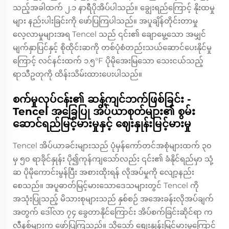
သည့်အခါထက် ၂.၁ နာရီပိုအိပ်ပါသည်။ ချွေးရည်ကြောင့် နိုးထမှု
များ နည်းပါးခြင်းကို ဖော်ပြကြပါသည်။ အပူချိန်တိုင်းတာမှု
လေ့လာမှုများအရ Tencel သည် ၎င်း၏ ချောမွေ့သော အမျှင်
မျက်နှာပြင်နှင့် စိုထိုင်းဆကို တစ်ပုံစံတည်းသယ်ဆောင်ပေးနိုင်မှု
ကြောင့် လင်နင်းထက် ၁.၅°F ပိုမိုအေးမြသော သေးငယ်သည့်
ရာသီဥတုကို ထိန်းသိမ်းထားပေးပါသည်။
စက်မှုလုပ်ငန်း၏ ဆန့်ကျင်ဘက်ဖြစ်ခြင်း -
Tencel အခြေပြု အိပ်ယာစုတ်များ၏ စွမ်း
ဆောင်ရည်မြင့်မားမှုနှင့် ဈေးနှုန်းမြင့်မားမှု
Tencel အိပ်ယာခင်းများသည် ပုံမှန်ကော်တင်အစုံများထက် ၃၀
မှ ၅၀ ရာခိုင်နှုန်း ပို၍ကုန်ကျသော်လည်း ၎င်း၏ ခံနိုင်ရည်မှာ သုံ့
ဆ ပိုမိုကောင်းမွန်ပြီး အစားထိုးရန် လိုအပ်မှုကို လျော့နည်း
စေသည်။ အပူဓာတ်မြင့်မားသောဒေသများတွင် Tencel ကို
အသုံးပြုသည့် မိသားစုများသည် နှစ်စဉ် အအေးခန်းလိုအပ်ချက်
အတွက် ဒေါ်လာ ၇၄ ခွေတာနိုင်ကြောင်း အိပ်စက်ခြင်းဆိုင်ရာ က
လီနစ်များက ဖော်ပြကြသည်။ သို့သော် စျေးနှုန်းမြင့်မားမှုကြောင့်