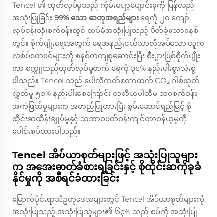
Tencel ၏ ထုတ်လုပ်မှုသည် ကိုမ်းပျော့ပျောင်းမှုကို ပြန်လည်
အသုံးပြုခြင်း
99% သော ဓာတုအရည်များ
ရေကို ၂၀ ကျော်
လုပ်ငန်းသုံးစက်ဝန်းတွင် ထပ်မံအသုံးပြုသည့် ပိတ်ခဲ့သောစနစ်
တွင်။ စိုက်ပျိုးရေးအတွက် ရေအနည်းငယ်သာလိုအပ်သော ယူက
လစ်ပ်စတပင်များကို စနစ်တကျစုဆောင်းပြီး စီးပွားဖြစ်စိုက်ပျိုး
ကာ စက္ကူထည်ထုတ်လုပ်မှုထက် ရေကို ၃၀% နည်းပါးစွာသုံးစွဲ
ပါသည်။ Tencel သည် ပေါလီကတ်စတာထက် CO₂ ဂါစ်ထုတ်
လွှတ်မှု ၅၀% နည်းပါးစေကြောင်း တတိယပါတီမှ ဘဝစက်ဝန်း
အကဲဖြတ်မှုများက အတည်ပြုထားပြီး စွမ်းဆောင်ရည်မြင့် စို
ထိုင်းဆထိန်းချုပ်မှုနှင့် သဘာဝပတ်ဝန်းကျင်တာဝန်ယူမှုကို
ပေါင်းစပ်ထားပါသည်။
Tencel အိပ်ယာစုတ်များဖြင့် အသုံးပြုသူများ
က အအေးဓာတ်ခံစားရခြင်းနှင့် စိုထိုင်းဆကိုခုခံ
နိုင်မှုကို အစီရင်ခံထားခြင်း
မြောက်ပိုင်းရာသီဥတုဒေသများတွင် Tencel အိပ်ယာစုတ်များကို
အသုံးပြုသည့် အသုံးပြုသူများ၏ ၆၃% သည် စပ်ကို အသုံးပြု