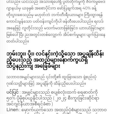
ပါသည်။ ယင်းသည် အသားရဲပေါ်ရှိ ပွတ်တိုက်မှုကို ဇီဝကမ္မဗေဒ
ဂျာနယ်မှ ယခုနှစ် အစောပိုင်းက ဖော်ပြချက်အရ 40% ခန့်
တိုးပွားစေသည်မှ မဟုတ်ဘဲ ဘက်တီးရီးယားများ ကြီးထွားရန်
ကောင်းမွန်သော ပတ်ဝန်းကျင်ကိုပါ ဖန်တီးပေးပါသည်။ ရလဒ်
အနေဖြင့် လူတိုင်းသည် မသက်မသာဖြစ်ခြင်း၊ ယားယံခြင်းများ
ဖြစ်ပေါ်ပြီး ညအတွင်းတစ်လျှောက် အိပ်စက်မှုများ ပျက်ပြားနေ
တတ်ပါသည်။
ဘမ်းဘူး၊ ပိုး၊ လင်နင်းကဲ့သို့သော အပူချိန်ထိန်း
ညှိပေးသည့် အထည်များနောက်ကွယ်ရှိ
သိပ္ပံနည်းကျ အခြေခံများ
သဘာဝအမျှင်များသည် ၎င်းတို့၏ ထူးခြားသော ဖွဲ့စည်းပုံ
ဂုဏ်သတ္တိများဖြင့် အပူချိန်ကို ထိန်းညှိပေးပါသည်။
ပင်ပြင်
: အမျှင်များသည် စပျစ်လုံးထက် ရေဓာတ်ကို
၅၀% ပိုမိုစုပ်ယူနိုင်ပါသည် (
၂၀၂၄ စီးကူးခြင်းဆိုင်ရာ
အင်ဂျင်နီယာအစီရင်ခံစာ
)
Linen
: မှောက်ယှက်သော အထည်ပုံစံများသည် သဘာဝ