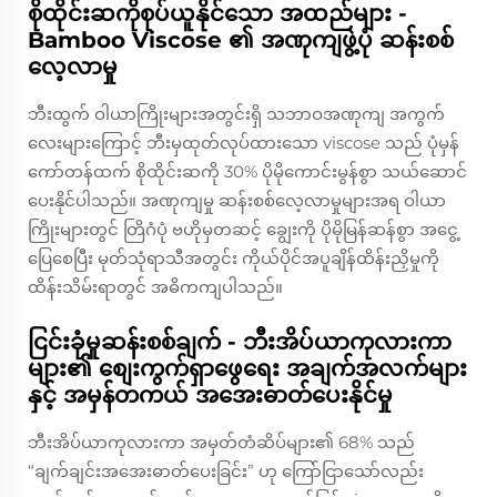
စိုထိုင်းဆကိုစုပ်ယူနိုင်သော အထည်များ -
Bamboo Viscose ၏ အဏုကျဖွဲ့ပုံ ဆန်းစစ်
လေ့လာမှု
ဘီးထွက် ဝါယာကြိုးများအတွင်းရှိ သဘာဝအဏုကျ အကွက်
လေးများကြောင့် ဘီးမှထုတ်လုပ်ထားသော viscose သည် ပုံမှန်
ကော်တန်ထက် စိုထိုင်းဆကို 30% ပိုမိုကောင်းမွန်စွာ သယ်ဆောင်
ပေးနိုင်ပါသည်။ အဏုကျမှု ဆန်းစစ်လေ့လာမှုများအရ ဝါယာ
ကြိုးများတွင် တြိဂံပုံ ဗဟိုမှတဆင့် ချွေးကို ပိုမိုမြန်ဆန်စွာ အငွေ့
ပြေစေပြီး မုတ်သုံရာသီအတွင်း ကိုယ်ပိုင်အပူချိန်ထိန်းညှိမှုကို
ထိန်းသိမ်းရာတွင် အဓိကကျပါသည်။
ငြင်းခုံမှုဆန်းစစ်ချက် - ဘီးအိပ်ယာကုလားကာ
များ၏ စျေးကွက်ရှာဖွေရေး အချက်အလက်များ
နှင့် အမှန်တကယ် အအေးဓာတ်ပေးနိုင်မှု
ဘီးအိပ်ယာကုလားကာ အမှတ်တံဆိပ်များ၏ 68% သည်
“ချက်ချင်းအအေးဓာတ်ပေးခြင်း” ဟု ကြော်ငြာသော်လည်း