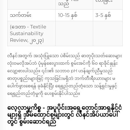
လာခြင်း
သည်
သက်တမ်း
10-15 နှစ်
3-5 နှစ်
(ဒေတာ - Textile
Sustainability
Review, ၂၀၂၃)
လီနင်အတွက် အသုံးပြုသော ပဲစိမ်းသည် ဓာတုပိုးသတ်ဆေးများ
လုံးဝမလိုအပ်ဘဲ ပုံမှန်စေးပွားထက် စွမ်းအင်ကို ၆၀ ရာခိုင်နှုန်း
လျော့စားပါသည်။ ၎င်း၏ သဘာဝ pH ဟန်ချက်ညီမှုသည်
ဓာတုပစ္စည်းများဖြင့် ကုသခြင်းမရှိဘဲ ဘက်တီးရီးယားများ မ
ပေါက်ဖွားစေရန် ခုခံနိုင်ပြီး ရေရှည်တည်တံ့သော သန့်ရှင်းမှုနှင့်
ရေရှည်တည်တံ့မှုကို ပေးစွမ်းနိုင်ပါသည်။
လေ့လာမှုကိစ္စ - အပူပိုင်းအရှေ့တောင်အာရှနိုင်ငံ
များရှိ အိမ်ထောင်စုများတွင် လီနင်အိပ်ယာပေါ်
တွင် စွမ်းဆောင်ရည်