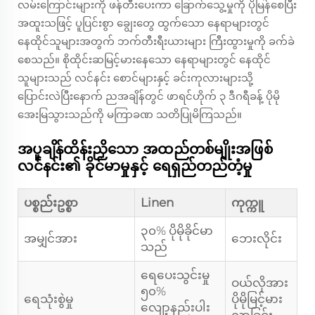
လမ်းကြောင်းများကို ဖန်တီးပေးကာ ခြောက်သွေ့မှုကို ပိုမြန်စေပြီး
အထူးသဖြင့် ပူပြင်းစွာ ချွေးတွေ ထွက်သော နေရာများတွင်
နေထိုင်သူများအတွက် ဘက်တီးရီးယားများ ကြီးထွားမှုကို ခက်ခဲ
စေသည်။ စိုထိုင်းဆမြင့်မားနေသော နေရာများတွင် နေထိုင်
သူများသည် လင်နင်း စောင်များနှင့် ခင်းကုလားများသို့
ပြောင်းလဲပြီးနောက် ညအချိန်တွင် ဖာရင်ဟိုက် ၃ ဒီဂရီခန့် ပိုမို
အေးမြသွားသည်ကို မကြာခဏ သတိပြုမိကြသည်။
အပူချိန်ထိန်းညှိသော အထည်တစ်မျိုးအဖြစ်
လင်နင်း၏ ခိုင်မာမှုနှင့် ရေရှည်တည်တံ့မှု
ပစ္စည်းဥစ္စာ
Linen
ကုက္ကူ
၃၀% ပိုမိုခိုင်မာ
အမျှင်အား
ဘေးလိုင်း
သည်
ရေပေးသွင်းမှု
ဝယ်လိုအား
၅၀%
ရေသုံးစွဲမှု
ပိုမိုမြင့်မား
လျော့နည်းပါး