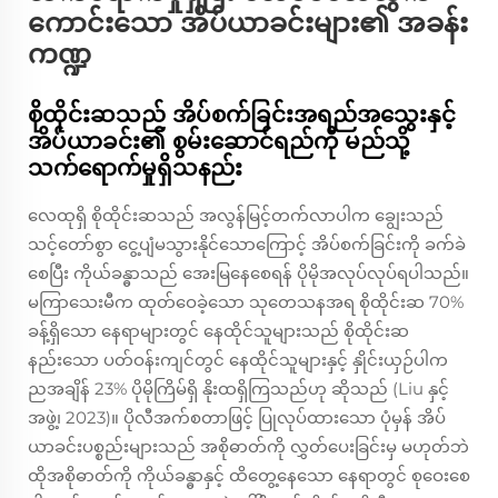
ကောင်းသော အိပ်ယာခင်းများ၏ အခန်း
ကဏ္ဍ
စိုထိုင်းဆသည် အိပ်စက်ခြင်းအရည်အသွေးနှင့်
အိပ်ယာခင်း၏ စွမ်းဆောင်ရည်ကို မည်သို့
သက်ရောက်မှုရှိသနည်း
လေထုရှိ စိုထိုင်းဆသည် အလွန်မြင့်တက်လာပါက ချွေးသည်
သင့်တော်စွာ ငွေ့ပျံမသွားနိုင်သောကြောင့် အိပ်စက်ခြင်းကို ခက်ခဲ
စေပြီး ကိုယ်ခန္ဓာသည် အေးမြနေစေရန် ပိုမိုအလုပ်လုပ်ရပါသည်။
မကြာသေးမီက ထုတ်ဝေခဲ့သော သုတေသနအရ စိုထိုင်းဆ 70%
ခန့်ရှိသော နေရာများတွင် နေထိုင်သူများသည် စိုထိုင်းဆ
နည်းသော ပတ်ဝန်းကျင်တွင် နေထိုင်သူများနှင့် နှိုင်းယှဉ်ပါက
ညအချိန် 23% ပိုမိုကြိမ်ရှိ နိုးထရှိကြသည်ဟု ဆိုသည် (Liu နှင့်
အဖွဲ့၊ 2023)။ ပိုလီအက်စတာဖြင့် ပြုလုပ်ထားသော ပုံမှန် အိပ်
ယာခင်းပစ္စည်းများသည် အစိုဓာတ်ကို လွှတ်ပေးခြင်းမှ မဟုတ်ဘဲ
ထိုအစိုဓာတ်ကို ကိုယ်ခန္ဓာနှင့် ထိတွေ့နေသော နေရာတွင် စုဝေးစေ