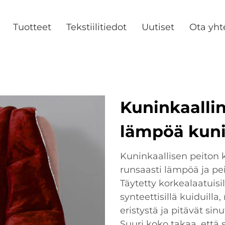
Tuotteet
Tekstiilitiedot
Uutiset
Ota yht
Kuninkaallin
lämpöä kuni
Kuninkaallisen peiton 
runsaasti lämpöä ja pe
Täytetty korkealaatuisil
synteettisillä kuiduill
eristystä ja pitävät s
Suuri koko takaa, että s