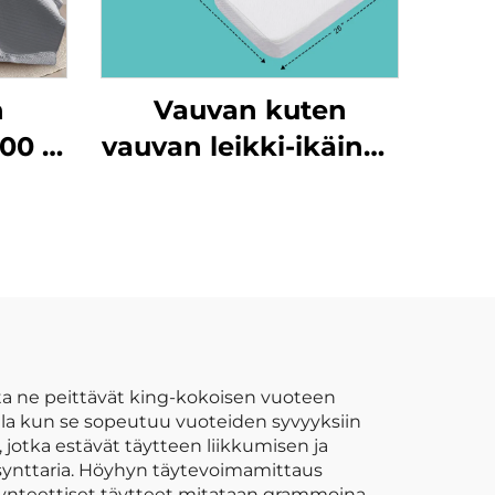
n
Vauvan kuten
100 %
vauvan leikki-ikäinen
leikki-ikäinen lasten
la
ryömimisikäinen
liitännäisikäinen
taittuvan liitännäisen
liitännäismatto
ta ne peittävät king-kokoisen vuoteen
malla kun se sopeutuu vuoteiden syvyyksiin
jotka estävät täytteen liikkumisen ja
i synttaria. Höyhyn täytevoimamittaus
 synteettiset täytteet mitataan grammoina