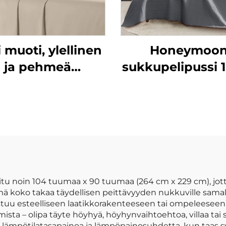
 muoti, ylellinen
Honeymoo
ja pehmeä
sukkupelipussi 
eseitsi, joka on
puuvilla
tehty
mikrokuituvil
okuitukankaasta,
peitevillas
 g/m², esipesu,
sivärinen, sopii
kaikkiin
uodenaikoihin
itu noin 104 tuumaa x 90 tuumaa (264 cm x 229 cm), jot
ä. Tämä koko takaa täydellisen peittävyyden nukkuville sa
tuu esteelliseen laatikkorakenteeseen tai ompeleeseen, 
umista – olipa täyte höyhyä, höyhynvaihtoehtoa, villaa ta
tä lämpötilatasapainoa ja lämpöpainosuhdetta, kun taas