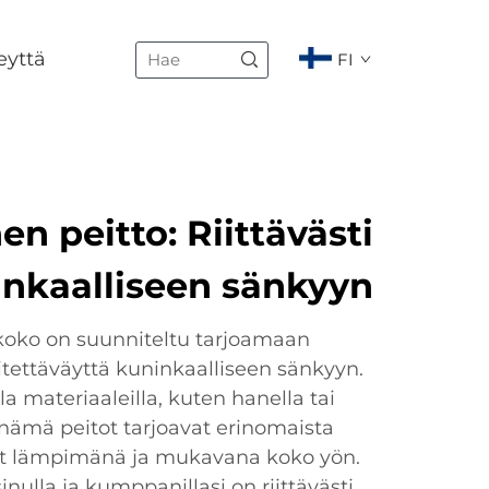
eyttä
FI
en peitto: Riittävästi
nkaalliseen sänkyyn
koko on suunniteltu tarjoamaan
itettäväyttä kuninkaalliseen sänkyyn.
la materiaaleilla, kuten hanella tai
a, nämä peitot tarjoavat erinomaista
inut lämpimänä ja mukavana koko yön.
inulla ja kumppanillasi on riittävästi