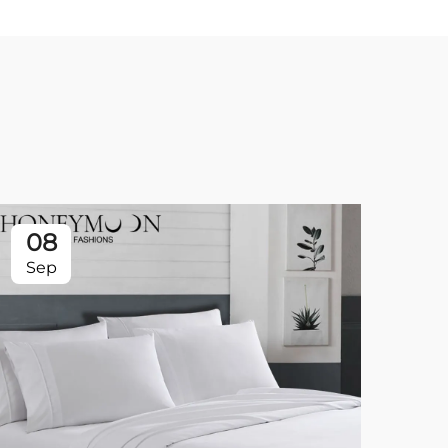
08
0
Sep
Se