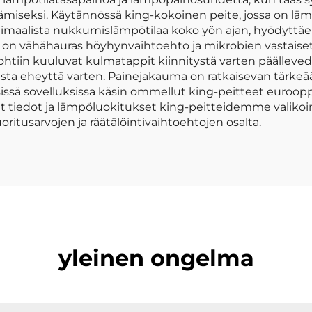
miseksi. Käytännössä king-kokoinen peite, jossa on lämpö
timaalista nukkumislämpötilaa koko yön ajan, hyödyttäen p
issa on vähähauras höyhynvaihtoehto ja mikrobien vastaiset
htiin kuuluvat kulmatappit kiinnitystä varten päälleve
ista eheyttä varten. Painejakauma on ratkaisevan tärkeä
sissä sovelluksissa käsin ommellut king-peitteet euroopp
 tiedot ja lämpöluokitukset king-peitteidemme valikoim
ritusarvojen ja räätälöintivaihtoehtojen osalta.
yleinen ongelma