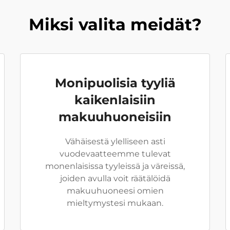
Miksi valita meidät?
Monipuolisia tyyliä
kaikenlaisiin
makuuhuoneisiin
Vähäisestä ylelliseen asti
vuodevaatteemme tulevat
monenlaisissa tyyleissä ja väreissä,
joiden avulla voit räätälöidä
makuuhuoneesi omien
mieltymystesi mukaan.