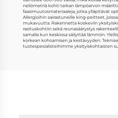
neliömetriä kohti tarkan lämpöarvon määrittä
faasimuutosmateriaaleja, jotka ylläpitävät op
Allergioihin sairastuneille king-peitteet, jo
mukavuutta. Rakennetta koskeviin yksityisko
rasituskohtiin sekä reunasäärystys rakenteell
samalla kun keskiosa säilyttää lämmön. Ylelli
korkean kohoamisen ja kestävyyden. Tekniset
tuotespesialisteihimme yksityiskohtaisten suo