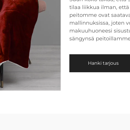
tilaa liikkua ilman, että
peitomme ovat saatavan
mallinnuksissa, joten voi
makuuhuoneesi sisustu
sängynsä peitoillamme
Hanki tarjous