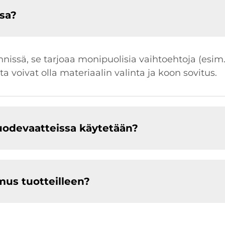
sa?
nnissä, se tarjoaa monipuolisia vaihtoehtoja (esim
uita voivat olla materiaalin valinta ja koon sovitus.
uodevaatteissa käytetään?
us tuotteilleen?