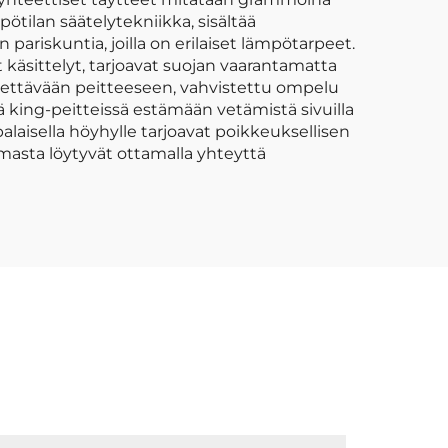
tilan säätelytekniikka, sisältää
ariskuntia, joilla on erilaiset lämpötarpeet.
 käsittelyt, tarjoavat suojan vaarantamatta
dettävään peitteeseen, vahvistettu ompelu
ä king-peitteissä estämään vetämistä sivuilla
alaisella höyhylle tarjoavat poikkeuksellisen
asta löytyvät ottamalla yhteyttä