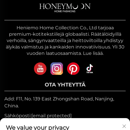
Heniemo Home Collection Co., Ltd tarjoaa
premium-kotitekstiilejä globaalisti. Räätälöidyillä
verhoilla, sängynvaatteilla ja heittoviltoilla yhdistyy
älykäs valmistus ja kankaiden innovatiivisuus. Yli 30
vuoden laatuosaamista. Lue lisää.
OTA YHTEYTTÄ
Add: F11, No. 139 East Zhongshan Road, Nanjing,
China.
Sähköposti:
[email protected]
Mobiili:
+86-17327710449
We value your privacy