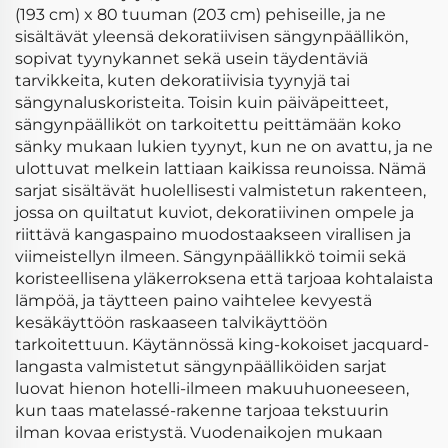
(193 cm) x 80 tuuman (203 cm) pehiseille, ja ne
sisältävät yleensä dekoratiivisen sängynpäällikön,
sopivat tyynykannet sekä usein täydentäviä
tarvikkeita, kuten dekoratiivisia tyynyjä tai
sängynaluskoristeita. Toisin kuin päiväpeitteet,
sängynpäälliköt on tarkoitettu peittämään koko
sänky mukaan lukien tyynyt, kun ne on avattu, ja ne
ulottuvat melkein lattiaan kaikissa reunoissa. Nämä
sarjat sisältävät huolellisesti valmistetun rakenteen,
jossa on quiltatut kuviot, dekoratiivinen ompele ja
riittävä kangaspaino muodostaakseen virallisen ja
viimeistellyn ilmeen. Sängynpäällikkö toimii sekä
koristeellisena yläkerroksena että tarjoaa kohtalaista
lämpöä, ja täytteen paino vaihtelee kevyestä
kesäkäyttöön raskaaseen talvikäyttöön
tarkoitettuun. Käytännössä king-kokoiset jacquard-
langasta valmistetut sängynpäälliköiden sarjat
luovat hienon hotelli-ilmeen makuuhuoneeseen,
kun taas matelassé-rakenne tarjoaa tekstuurin
ilman kovaa eristystä. Vuodenaikojen mukaan