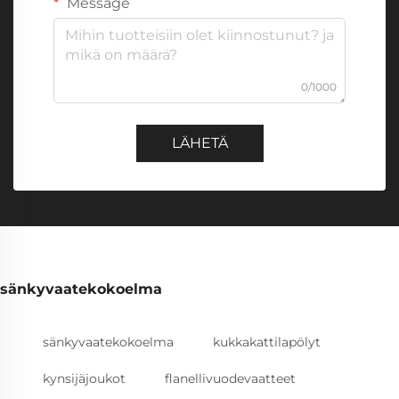
Message
0/1000
LÄHETÄ
sänkyvaatekokoelma
sänkyvaatekokoelma
kukkakattilapölyt
kynsijäjoukot
flanellivuodevaatteet