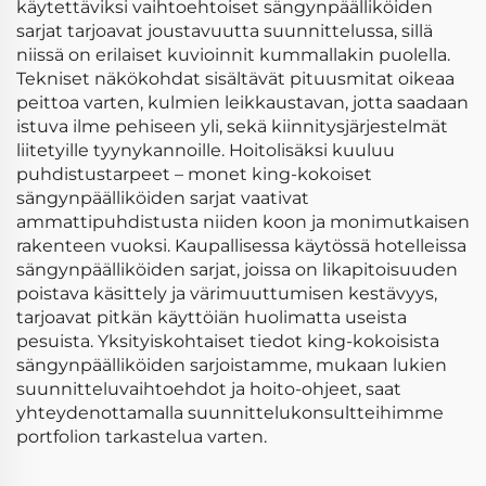
käytettäviksi vaihtoehtoiset sängynpäälliköiden
sarjat tarjoavat joustavuutta suunnittelussa, sillä
niissä on erilaiset kuvioinnit kummallakin puolella.
Tekniset näkökohdat sisältävät pituusmitat oikeaa
peittoa varten, kulmien leikkaustavan, jotta saadaan
istuva ilme pehiseen yli, sekä kiinnitysjärjestelmät
liitetyille tyynykannoille. Hoitolisäksi kuuluu
puhdistustarpeet – monet king-kokoiset
sängynpäälliköiden sarjat vaativat
ammattipuhdistusta niiden koon ja monimutkaisen
rakenteen vuoksi. Kaupallisessa käytössä hotelleissa
sängynpäälliköiden sarjat, joissa on likapitoisuuden
poistava käsittely ja värimuuttumisen kestävyys,
tarjoavat pitkän käyttöiän huolimatta useista
pesuista. Yksityiskohtaiset tiedot king-kokoisista
sängynpäälliköiden sarjoistamme, mukaan lukien
suunnitteluvaihtoehdot ja hoito-ohjeet, saat
yhteydenottamalla suunnittelukonsultteihimme
portfolion tarkastelua varten.