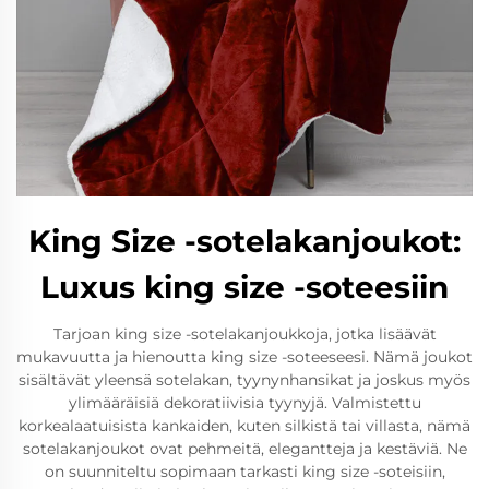
King Size -sotelakanjoukot:
Luxus king size -soteesiin
Tarjoan king size -sotelakanjoukkoja, jotka lisäävät
mukavuutta ja hienoutta king size -soteeseesi. Nämä joukot
sisältävät yleensä sotelakan, tyynynhansikat ja joskus myös
ylimääräisiä dekoratiivisia tyynyjä. Valmistettu
korkealaatuisista kankaiden, kuten silkistä tai villasta, nämä
sotelakanjoukot ovat pehmeitä, elegantteja ja kestäviä. Ne
on suunniteltu sopimaan tarkasti king size -soteisiin,