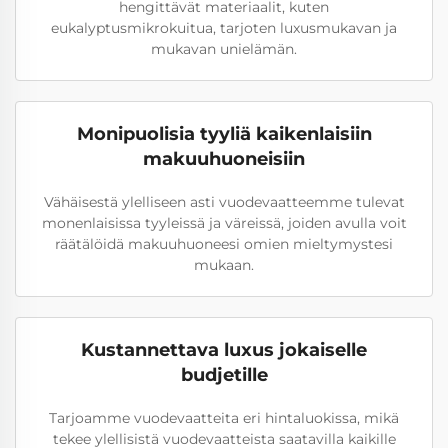
hengittävät materiaalit, kuten
eukalyptusmikrokuitua, tarjoten luxusmukavan ja
mukavan unielämän.
Monipuolisia tyyliä kaikenlaisiin
makuuhuoneisiin
Vähäisestä ylelliseen asti vuodevaatteemme tulevat
monenlaisissa tyyleissä ja väreissä, joiden avulla voit
räätälöidä makuuhuoneesi omien mieltymystesi
mukaan.
Kustannettava luxus jokaiselle
budjetille
Tarjoamme vuodevaatteita eri hintaluokissa, mikä
tekee ylellisistä vuodevaatteista saatavilla kaikille