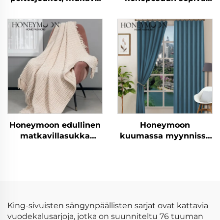
Seersucker-petipeitto
hotellivillasarja, 300T,
100 % bambua,
silkkipinta, viileä ja
pehmeä, kuningatar
kokoinen suunniteltu
vuodeseitsijoukko
Honeymoon edullinen
Honeymoon
matkavillasukka
kuumassa myynnissä
heitetty viltti luxus
luonnonpehmeät
tasseltetut viltit
verhot, yksivärinen
eristetty rei'itetty
pimeysverho
ikkunaan
King-sivuisten sängynpäällisten sarjat ovat kattavia
vuodekalusarjoja, jotka on suunniteltu 76 tuuman