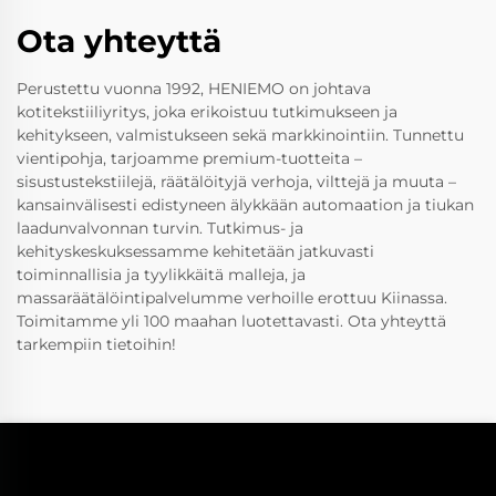
Ota yhteyttä
Perustettu vuonna 1992, HENIEMO on johtava
kotitekstiiliyritys, joka erikoistuu tutkimukseen ja
kehitykseen, valmistukseen sekä markkinointiin. Tunnettu
vientipohja, tarjoamme premium-tuotteita –
sisustustekstiilejä, räätälöityjä verhoja, vilttejä ja muuta –
kansainvälisesti edistyneen älykkään automaation ja tiukan
laadunvalvonnan turvin. Tutkimus- ja
kehityskeskuksessamme kehitetään jatkuvasti
toiminnallisia ja tyylikkäitä malleja, ja
massaräätälöintipalvelumme verhoille erottuu Kiinassa.
Toimitamme yli 100 maahan luotettavasti. Ota yhteyttä
tarkempiin tietoihin!