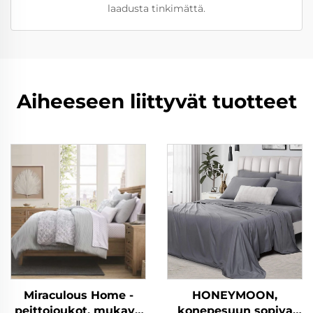
laadusta tinkimättä.
Aiheeseen liittyvät tuotteet
Miraculous Home -
HONEYMOON,
peittojoukot, mukava
konepesuun sopiva