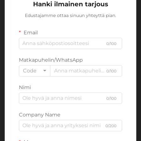
Hanki ilmainen tarjous
Edustajamme ottaa sinuun yhteyttä pian.
Email
0/100
Matkapuhelin/WhatsApp
Code
0/100
Nimi
0/100
Company Name
0/200