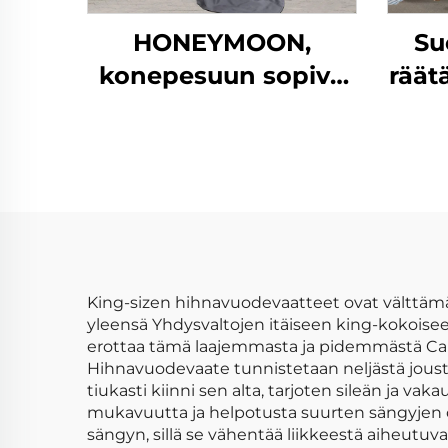
HONEYMOON,
Su
konepesuun sopiva
räät
hotellivillasarja, 300T,
g/
100 % bambua,
rait
silkkipinta, viileä ja
pehmeä, kuningatar
kokoinen suunniteltu
vuodeseitsijoukko
King-sizen hihnavuodevaatteet ovat välttämät
yleensä Yhdysvaltojen itäiseen king-kokoisee
erottaa tämä laajemmasta ja pidemmästä Cali
Hihnavuodevaate tunnistetaan neljästä joust
tiukasti kiinni sen alta, tarjoten sileän ja v
mukavuutta ja helpotusta suurten sängyjen omi
sängyn, sillä se vähentää liikkeestä aiheutuvaa