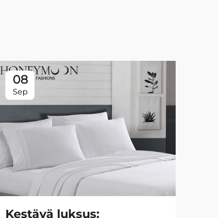
08
0
Sep
Se
Kestävä luksus:
Ty