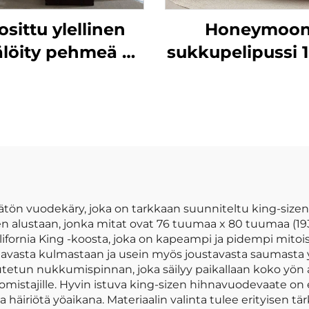
osittu ylellinen
Honeymoo
älöity pehmeä 90
sukkupelipussi 
m² kationinen
puuvilla
iopeittojoukko, 3
mikrokuituvil
kpl
peitevillas
ön vuodekäry, joka on tarkkaan suunniteltu king-sizen m
n alustaan, jonka mitat ovat 76 tuumaa x 80 tuumaa (193
fornia King -koosta, joka on kapeampi ja pidempi mito
avasta kulmastaan ja usein myös joustavasta saumasta y
akautetun nukkumispinnan, joka säilyy paikallaan koko yön
stajille. Hyvin istuva king-sizen hihnavuodevaate on eri
 häiriötä yöaikana. Materiaalin valinta tulee erityisen tär