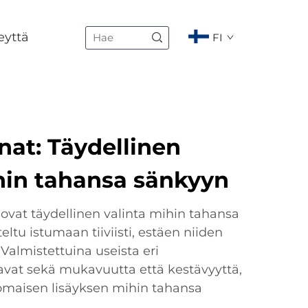
eyttä
FI
nat: Täydellinen
hin tahansa sänkyyn
ovat täydellinen valinta mihin tahansa
ltu istumaan tiiviisti, estäen niiden
Valmistettuina useista eri
oavat sekä mukavuutta että kestävyyttä,
omaisen lisäyksen mihin tahansa