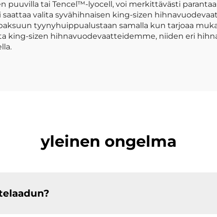
puuvilla tai Tencel™-lyocell, voi merkittävästi parantaa
i saattaa valita syvähihnaisen king-sizen hihnavuodeva
 paksuun tyynyhuippualustaan samalla kun tarjoaa muka
ita king-sizen hihnavuodevaatteidemme, niiden eri hihnap
la.
yleinen ongelma
telaadun?