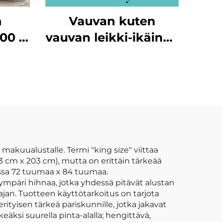
n
Vauvan kuten
100 %
vauvan leikki-ikäinen
leikki-ikäinen lasten
la
ryömimisikäinen
liitännäisikäinen
taittuvan liitännäisen
liitännäismatto
akuualustalle. Termi "king size" viittaa
 cm x 203 cm), mutta on erittäin tärkeää
issa 72 tuumaa x 84 tuumaa.
mpäri hihnaa, jotka yhdessä pitävät alustan
 ajan. Tuotteen käyttötarkoitus on tarjota
tyisen tärkeä pariskunnille, jotka jakavat
keäksi suurella pinta-alalla; hengittävä,