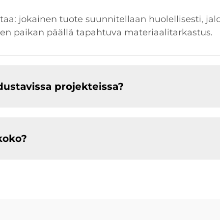
a: jokainen tuote suunnitellaan huolellisesti, jalo
ien paikan päällä tapahtuva materiaalitarkastus.
stavissa projekteissa?
koko?