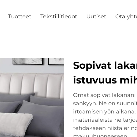
Tuotteet
Tekstiilitiedot
Uutiset
Ota yht
Sopivat laka
istuvuus mi
Omat sopivat lakanani 
sänkyyn. Ne on suunnite
irtoamisen yön aikana. 
materiaaleista ne tarj
tehdäkseen niistä erin
makuuhuoneeseen.