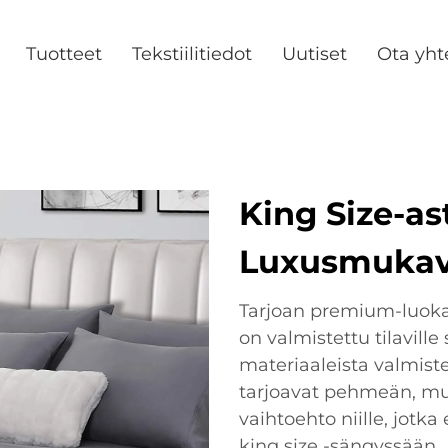
Tuotteet
Tekstiilitiedot
Uutiset
Ota yht
King Size-as
Luxusmukavuu
Tarjoan premium-luokan
on valmistettu tilaville
materiaaleista valmistet
tarjoavat pehmeän, mu
vaihtoehto niille, jotka
king size -sängyssään.