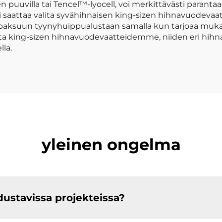
puuvilla tai Tencel™-lyocell, voi merkittävästi parantaa
i saattaa valita syvähihnaisen king-sizen hihnavuodeva
 paksuun tyynyhuippualustaan samalla kun tarjoaa muka
ita king-sizen hihnavuodevaatteidemme, niiden eri hihnap
la.
yleinen ongelma
stavissa projekteissa?