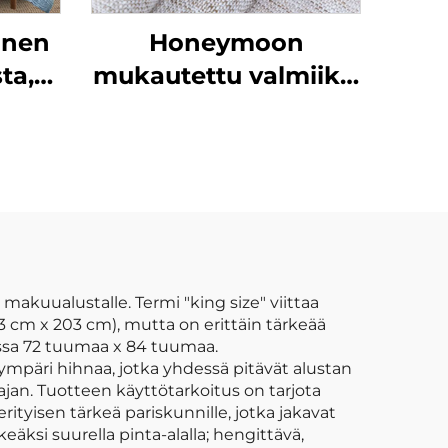
inen
Honeymoon
ta,
mukautettu valmiiksi
en
valmistetut verhot ja
rinen
verhokankaat
o
olohuoneen
ikkunaverhot kotiin
akuualustalle. Termi "king size" viittaa
 cm x 203 cm), mutta on erittäin tärkeää
issa 72 tuumaa x 84 tuumaa.
mpäri hihnaa, jotka yhdessä pitävät alustan
 ajan. Tuotteen käyttötarkoitus on tarjota
tyisen tärkeä pariskunnille, jotka jakavat
keäksi suurella pinta-alalla; hengittävä,