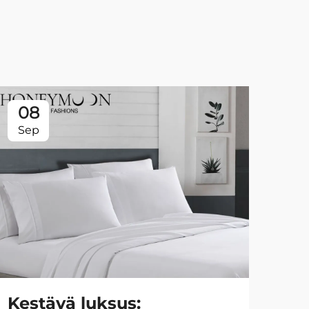
08
0
Sep
Se
Kestävä luksus:
Ty