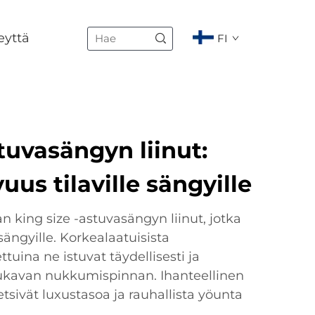
eyttä
FI
tuvasängyn liinut:
s tilaville sängyille
 king size -astuvasängyn liinut, jotka
 sängyille. Korkealaatuisista
tuina ne istuvat täydellisesti ja
kavan nukkumispinnan. Ihanteellinen
 etsivät luxustasoa ja rauhallista yöunta