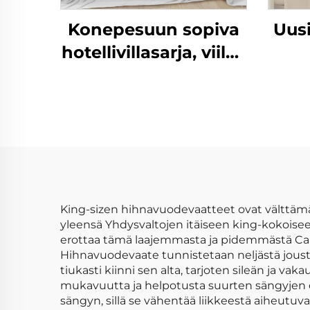
Konepesuun sopiva
Uusi
hotellivillasarja, viileä
ja pehmeä
vuod
seitsijoukko
mikr
90
yk
v
King-sizen hihnavuodevaatteet ovat välttämät
yleensä Yhdysvaltojen itäiseen king-kokoisee
erottaa tämä laajemmasta ja pidemmästä Cali
Hihnavuodevaate tunnistetaan neljästä joust
tiukasti kiinni sen alta, tarjoten sileän ja v
mukavuutta ja helpotusta suurten sängyjen omi
sängyn, sillä se vähentää liikkeestä aiheutuvaa