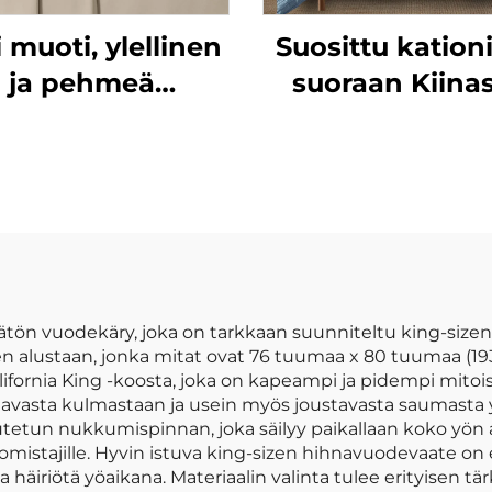
 muoti, ylellinen
Suosittu kation
ja pehmeä
suoraan Kiinas
eseitsi, joka on
mikrokuituin
tehty
rypelöity yksivä
okuitukankaasta,
peittojoukk
 g/m², esipesu,
sivärinen, sopii
kaikkiin
uodenaikoihin
ön vuodekäry, joka on tarkkaan suunniteltu king-sizen m
n alustaan, jonka mitat ovat 76 tuumaa x 80 tuumaa (193
fornia King -koosta, joka on kapeampi ja pidempi mito
avasta kulmastaan ja usein myös joustavasta saumasta y
akautetun nukkumispinnan, joka säilyy paikallaan koko yön
stajille. Hyvin istuva king-sizen hihnavuodevaate on eri
 häiriötä yöaikana. Materiaalin valinta tulee erityisen tär