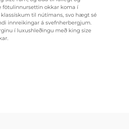
e fötulinnursettin okkar koma í
á klassískum til nútímans, svo hægt sé
di innreikingar á svefnherbergjum.
ginu í luxushleðingu með king size
kar.