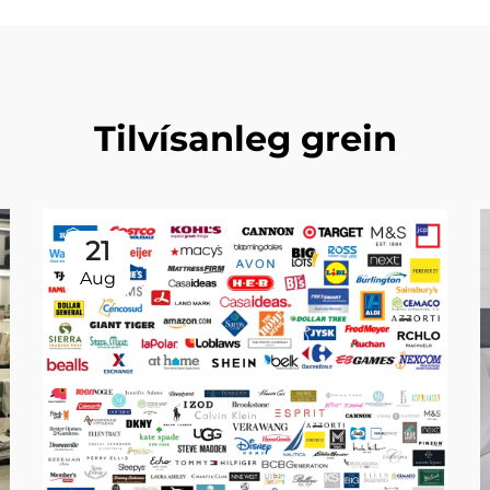
Tilvísanleg grein
21
Aug