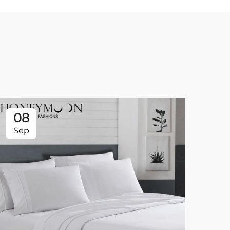
08
0
Sep
Se