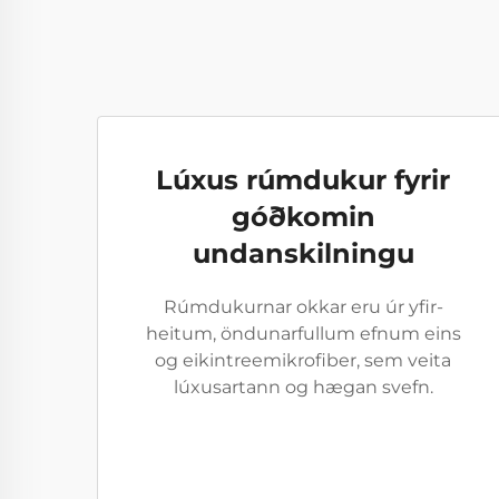
Lúxus rúmdukur fyrir
góðkomin
undanskilningu
Rúmdukurnar okkar eru úr yfir-
heitum, öndunarfullum efnum eins
og eikintreemikrofiber, sem veita
lúxusartann og hægan svefn.