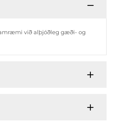
samræmi við alþjóðleg gæði- og