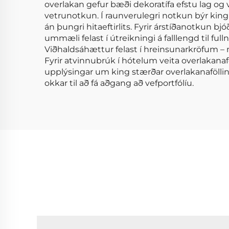
overlakan gefur bæði dekoratífa efstu lag og v
vetrunotkun. Í raunverulegri notkun býr king 
án þungri hitaeftirlits. Fyrir árstíðanotkun b
ummæli felast í útreikningi á falllengd til ful
Viðhaldsáhættur felast í hreinsunarkröfum – 
Fyrir atvinnubrúk í hótelum veita overlakanafö
upplýsingar um king stærðar overlakanafölli
okkar til að fá aðgang að vefportfólíu.