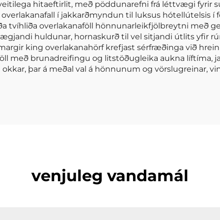
eitilega hitaeftirlit, með pöddunarefni frá léttvægi fyrir
overlakanafall í jakkarðmyndun til luksus hótellútelsis 
jóða tvíhliða overlakanaföll hönnunarleikfjölbreytni með 
lnægjandi huldunar, hornaskurð til vel sitjandi útlits yfir
margir king overlakanahörf krefjast sérfræðinga við hrei
ll með brunadreifingu og litstöðugleika aukna líftíma, jafn
n okkar, þar á meðal val á hönnunum og vörslugreinar, v
venjuleg vandamál