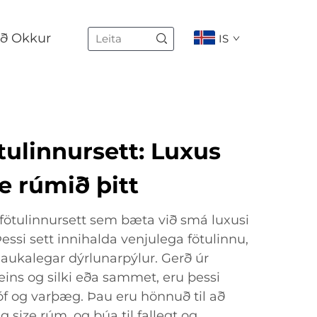
ð Okkur
IS
tulinnursett: Luxus
ze rúmið þitt
 fötulinnursett sem bæta við smá luxusi
Þessi sett innihalda venjulega fötulinnu,
aukalegar dýrlunarpýlur. Gerð úr
ns og silki eða sammet, eru þessi
óf og varþæg. Þau eru hönnuð til að
size rúm, og búa til fallegt og