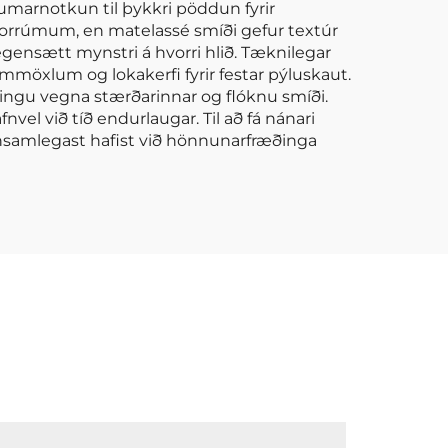
 sumarnotkun til þykkri pöddun fyrir
í forrúmum, en matelassé smíði gefur textúr
gegensætt mynstri á hvorri hlið. Tæknilegar
 rúmmöxlum og lokakerfi fyrir festar pýluskaut.
ningu vegna stærðarinnar og flóknu smíði.
vel við tíð endurlaugar. Til að fá nánari
insamlegast hafist við hönnunarfræðinga