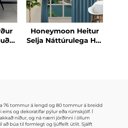
ður
Honeymoon Heitur
ðuður
Selja Náttúrulega Höf
Skjöldur Einfaldur
kkja
Ísólaður Grommet
Myrkur Skjöldur fyrir
Rúmshljóð
æla 76 tommur á lengd og 80 tommur á breidd
eins og dekoratífar pýlur eða rúmskjölf. Í
akkað niður, og ná nærri jörðinni í öllum
búa til formlegt og ljúffellt útlit. Sjálft