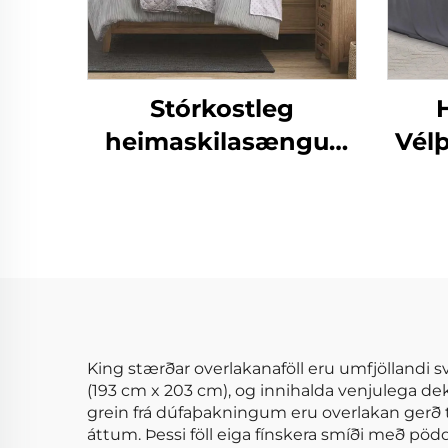
Stórkostleg
heimaskilasængur
Vél
CozyLux Seersucker
skjalasængur
ba
h
mjúk
King stærðar overlakanaföll eru umfjölland
(193 cm x 203 cm), og innihalda venjulega deko
grein frá dúfaþakningum eru overlakan gerð til
áttum. Þessi föll eiga fínskera smíði með pöddu