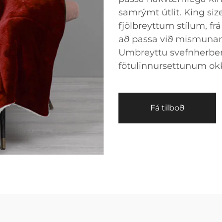
samrýmt útlit. King siz
fjölbreyttum stílum, fr
að passa við mismunan
Umbreyttu svefnherber
fötulinnursettunum ok
Fá tilboð