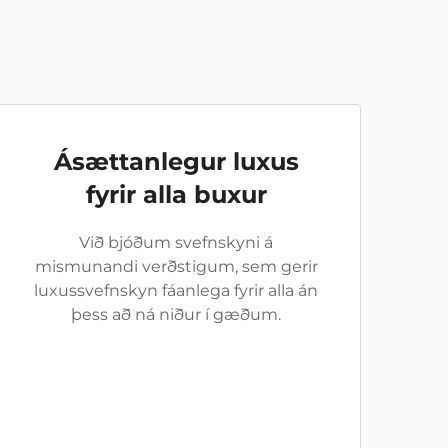
Ásættanlegur luxus
fyrir alla buxur
Við bjóðum svefnskyni á
mismunandi verðstigum, sem gerir
luxussvefnskyn fáanlega fyrir alla án
þess að ná niður í gæðum.