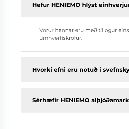
Hefur HENIEMO hlýst einhverju
Vörur hennar eru með tillögur ei
umhverfiskröfur.
Hvorki efni eru notuð í svefn
Sérhæfir HENIEMO alþjóðamark