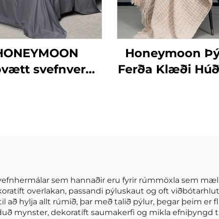
HONEYMOON
Honeymoon Þý
þvætt svefnverur
Ferða Klæði Hú
af 300T 100%
Smáþjórs
mbus í sætt 4
Hljóðheitarski
luta kælifriðju
ar og silki fyrir
queen rúm
i svefnhermálar sem hannaðir eru fyrir rúmmöxla sem m
ratíft overlakan, passandi pýluskaut og oft viðbótarhluti 
 að hylja allt rúmið, þar með talið pýlur, þegar þeim er fl
ð mynster, dekoratíft saumakerfi og mikla efniþyngd til að 