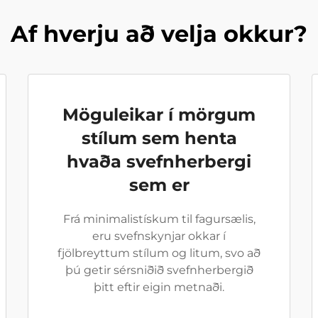
Af hverju að velja okkur?
Möguleikar í mörgum
stílum sem henta
hvaða svefnherbergi
sem er
Frá minimalistískum til fagursælis,
eru svefnskynjar okkar í
fjölbreyttum stílum og litum, svo að
þú getir sérsniðið svefnherbergið
þitt eftir eigin metnaði.