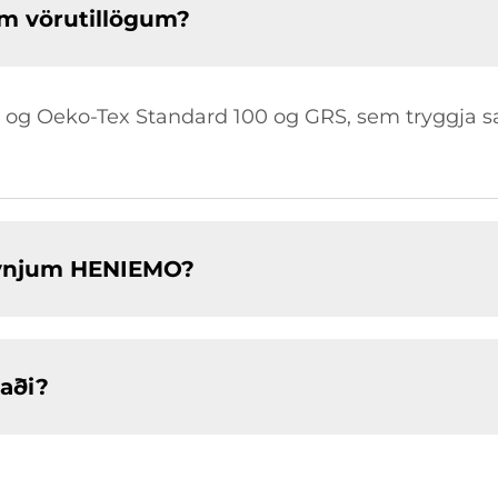
m vörutillögum?
ns og Oeko-Tex Standard 100 og GRS, sem tryggja 
skynjum HENIEMO?
aði?