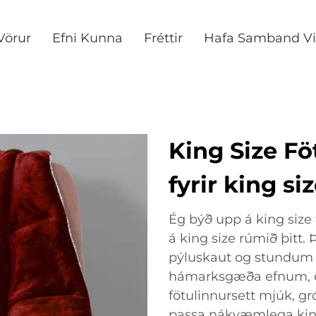
Vörur
Efni Kunna
Fréttir
Hafa Samband Vi
King Size Fö
fyrir king si
Ég býð upp á king size
á king size rúmið þitt. 
pýluskaut og stundum 
hámarksgæða efnum, ei
fötulinnursett mjúk, gr
passa nákvæmlega king 