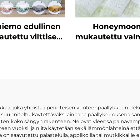
iemo edullinen
Honeymoo
utettu vilttisetti
mukautettu valm
pehmeä viltti
valmistetut verh
vilttipeite
verhokankaa
olohuonee
ikkunaverhot ko
kkaa, joka yhdistää perinteisen vuoteenpäällykkeen dekor
uunniteltu käytettäväksi ainoana päällykerroksena sän
 siten koko sängyn rakenteen. Ne ovat yleensä painavampia
n vuoksi, ja niitä käytetään sekä lämmönlähteinä että 
 on saavutettu palastelulla, applikoilla tai mutkikkaille er