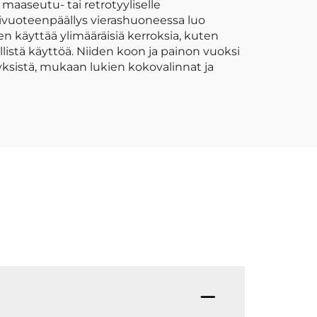
 maaseutu- tai retrotyyliselle
tivuoteenpäällys vierashuoneessa luo
n käyttää ylimääräisiä kerroksia, kuten
öllistä käyttöä. Niiden koon ja painon vuoksi
lyksistä, mukaan lukien kokovalinnat ja