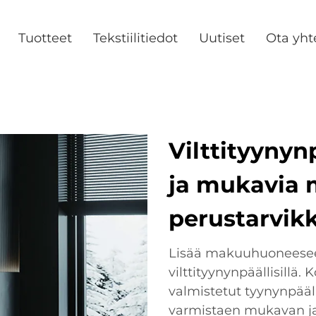
Tuotteet
Tekstiilitiedot
Uutiset
Ota yht
Vilttityynynp
ja mukavia
perustarvikk
Lisää makuuhuoneesee
vilttityynynpäällisillä.
valmistetut tyynynpääl
varmistaen mukavan ja