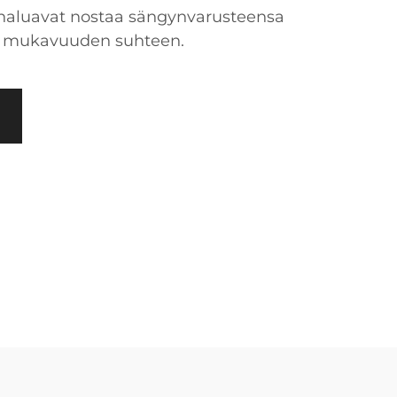
ka haluavat nostaa sängynvarusteensa
 ja mukavuuden suhteen.