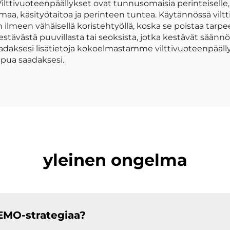
 Vilttivuoteenpäällykset ovat tunnusomaisia perinteiselle,
maa, käsityötaitoa ja perinteen tuntea. Käytännössä vilt
ilmeen vähäisellä koristehtyöllä, koska se poistaa tarpee
 kestävästä puuvillasta tai seoksista, jotka kestävät säänn
 Saadaksesi lisätietoja kokoelmastamme vilttivuoteenpääl
pua saadaksesi.
yleinen ongelma
EMO-strategiaa?