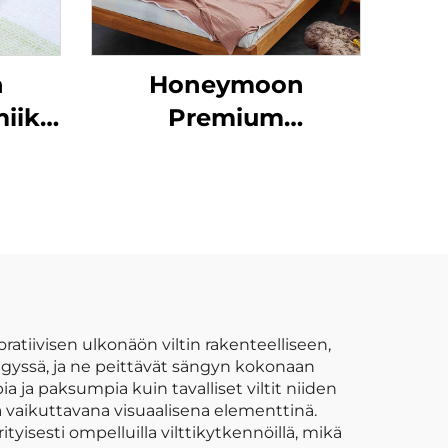
n
Honeymoon
iiksi
Premium
ot ja
puuvillaunivessa
t
n
tiin
atiivisen ulkonäön viltin rakenteelliseen,
gyssä, ja ne peittävät sängyn kokonaan
 ja paksumpia kuin tavalliset viltit niiden
vaikuttavana visuaalisena elementtinä.
ityisesti ompelluilla vilttikytkennöillä, mikä