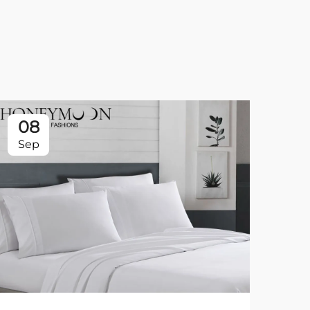
08
0
Sep
Se