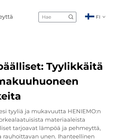
eyttä
FI
äälliset: Tyylikkäitä
 makuuhuoneen
eita
si tyyliä ja mukavuutta HENIEMO:n
 Korkealaatuisista materiaaleista
liset tarjoavat lämpöä ja pehmeyttä,
 rauhoittavan unen. Ihanteellinen