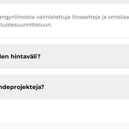
 sängynliinoista valmistettuja liinasetteja ja omista
 tuotesuunnitteluun.
en hintaväli?
deprojekteja?