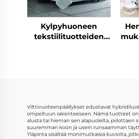
Kylpyhuoneen
Hen
tekstiilituotteiden
muka
myyntituote,
pehmeä
villapäällysteinen
kääntyvä
makuuhuoneen
viltti- ja peittojoukko
Vilttivuoteenpäällykset edustavat hybridiluo
ompeltuun rakenteeseen. Nämä tuotteet on s
alusta tai hieman sen alapuolelta, piilottaen
suuremman koon ja usein runsaamman täyttee
Yläpinta sisältää monimutkaisia kuvioita, jotka