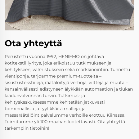
Ota yhteyttä
Perustettu vuonna 1992, HENIEMO on johtava
kotitekstiiliyritys, joka erikoistuu tutkimukseen ja
kehitykseen, valmistukseen sekä markkinointiin. Tunnettu
vientipohja, tarjoamme premium-tuotteita –
sisustustekstiilejä, räätälöityjä verhoja, vilttejä ja muuta –
kansainvälisesti edistyneen älykkään automaation ja tiukan
laadunvalvonnan turvin. Tutkimus- ja
kehityskeskuksessamme kehitetään jatkuvasti
toiminnallisia ja tyylikkäitä malleja, ja
massaräätälöintipalvelumme verhoille erottuu Kiinassa.
Toimitamme yli 100 maahan luotettavasti. Ota yhteyttä
tarkempiin tietoihin!