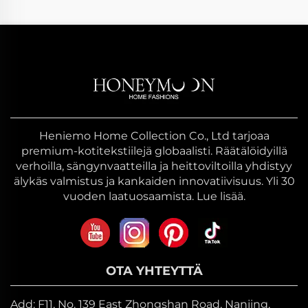
Heniemo Home Collection Co., Ltd tarjoaa
premium-kotitekstiilejä globaalisti. Räätälöidyillä
verhoilla, sängynvaatteilla ja heittoviltoilla yhdistyy
älykäs valmistus ja kankaiden innovatiivisuus. Yli 30
vuoden laatuosaamista. Lue lisää.
OTA YHTEYTTÄ
Add: F11, No. 139 East Zhongshan Road, Nanjing,