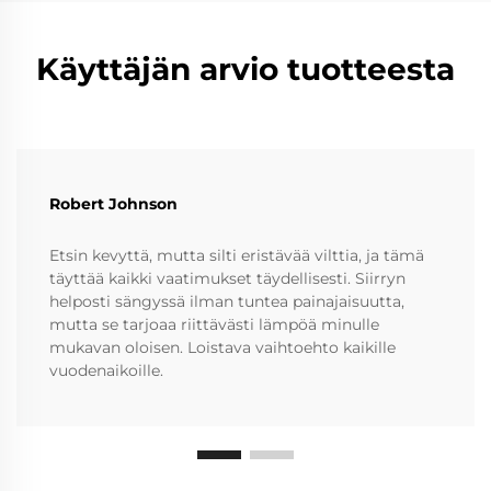
Käyttäjän arvio tuotteesta
Robert Johnson
Etsin kevyttä, mutta silti eristävää vilttia, ja tämä
täyttää kaikki vaatimukset täydellisesti. Siirryn
helposti sängyssä ilman tuntea painajaisuutta,
mutta se tarjoaa riittävästi lämpöä minulle
mukavan oloisen. Loistava vaihtoehto kaikille
vuodenaikoille.