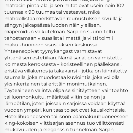
matracin pinta-ala, ja sen mitat ovat usein noin 102
tuumaa x 90 tuumaa tai vastaavat, mikä
mahdollistaa merkittävän reunustuksen sivuilla ja
sängyn jalkapäässä luoden näin ylellisen,
draperoidun vaikutelman. Sarja on suunniteltu
tehostamaan visuaalista ilmettä, ja viltti toimii
makuuhuoneen sisustuksen keskiössä.
Yhteensopivat tyynykangast varmistavat
yhtenäisen estetiikan. Nämä sarjat on valmistettu
kolmesta kerroksesta – koristeellinen päällekansi,
eristävä villakerros ja takakansi – jotka on kiinnitetty
saumalla, joka muodostaa kuviointia, joka voi olla
yksinkertainen tai erittäin monimutkainen.
Täyteaineen valinta, olipa se sinitäytteen vaihtoehto
tai luonnonkuitu, määrittää viltin painon ja
lämpötilan, joten joissakin sarjoissa voidaan käyttää
vuoden ympäri, kun taas toiset ovat kausikohtaisia.
Hotellihuoneeseen tai isoon päämakuuhuoneeseen
king-kokoisen vilttisarjan asennus tuo välittömästi
mukavuuden ja eleganssin tunnelman. Sarjan