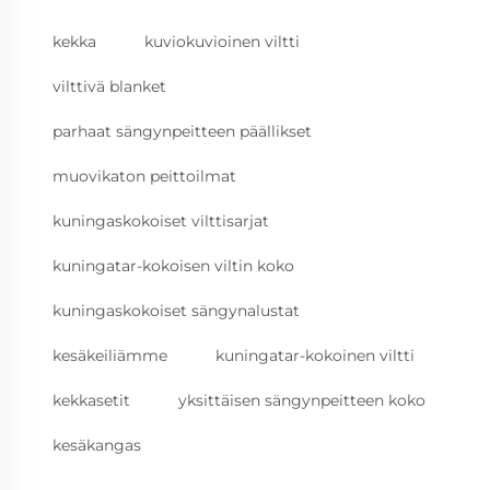
kekka
kuviokuvioinen viltti
vilttivä blanket
parhaat sängynpeitteen päällikset
muovikaton peittoilmat
kuningaskokoiset vilttisarjat
kuningatar-kokoisen viltin koko
kuningaskokoiset sängynalustat
kesäkeiliämme
kuningatar-kokoinen viltti
kekkasetit
yksittäisen sängynpeitteen koko
kesäkangas