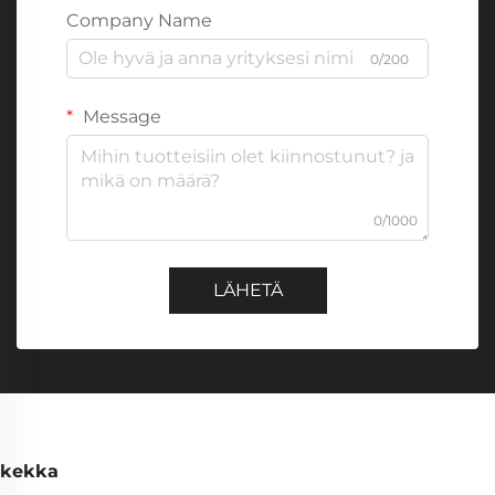
Company Name
0/200
Message
0/1000
LÄHETÄ
kekka