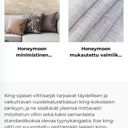
pehmeä, kuningatar
kokoinen suunniteltu
vuodeseitsijoukko
Honeymoon
Honeymoon
minimistinen
mukautettu valmiiksi
sohvahuopatyynyt –
valmistetut verhot ja
ylellinen
verhokankaat
samettipehmeys
olohuoneen
ikkunaverhot kotiin
King-sijaiset vilttisarjat tarjoavat täydellisen ja
vaikuttavan vuodekaluratkaisun king-kokoiseen
sänkyyn, ja ne sisältävät yleensä mittavasti
mitoitetun viltin sekä kaksi samanlaista
standardikokoa olevaa tyynykangasta. Itse king-
viltti on suunniteltu peittämään laajasti king-