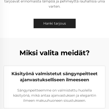
tarjoavat erinomaista lämpöä ja pehmeyttä rauhallisia unia
varten.
Hanki tarjous
Miksi valita meidät?
Käsityönä valmistetut sängynpeitteet
ajanvastukselliseen ilmeeseen
Sängynpeitteemme on valmistettu huolella
käsityönä, mikä antaa ajanvastuksen ja elegantin
ilmeen makuuhuoneen sisustukseen.