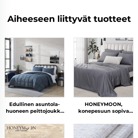
Aiheeseen liittyvät tuotteet
Edullinen asuntola-
HONEYMOON,
huoneen peittojoukko
konepesuun sopiva
10 kpl koti- ja
hotellivillasarja, 300T,
makuuhuonekäyttöön
100 % bambua,
silkkipinta, viileä ja