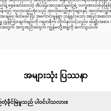
ဲ့ စေ့ဆော်ထားတဲ့ အိပ်ခန်းအလှဆင်မှုတွေရဲ့ လက္ခဏာတစ်ခုဖြစ်ပြီး
်းတွင် ကုလားအုပ်အုံးသည် အဝတ်လျှော်စက်များနှင့် အဝတ်လျှော်စက်
် အေးချမ်း၊ ဖိတ်ခေါ်ပြီး အကောင်းမွန်စွာ သန့်ရှင်းသော အပြင်အ
ှု ညွှန်ကြားချက်များကို ဂရုတစိုက် လိုက်နာသင့်သည်။ အချိုးအစား ရ
းစိတ်အတွက် အကူအညီအတွက် ကျွန်မတို့အဖွဲ့ကို ဆက်သွယ်ပါ။
အများသုံး ပြဿနာ
ခိုင်မြဲမှုသည် ပါဝင်ပါသလား။