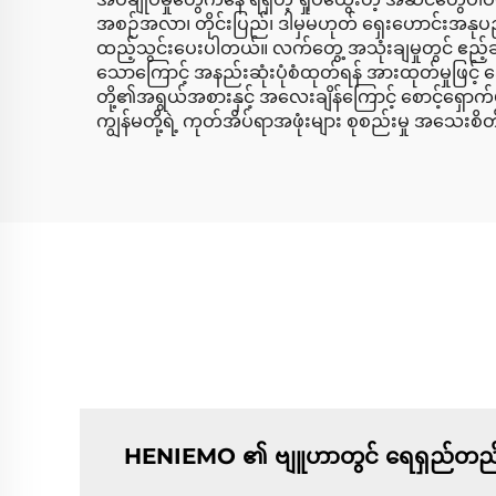
အစဉ်အလာ၊ တိုင်းပြည်၊ ဒါမှမဟုတ် ရှေးဟောင်းအနုပညာန
ထည့်သွင်းပေးပါတယ်။ လက်တွေ့ အသုံးချမှုတွင် ဧည့်ခန
သောကြောင့် အနည်းဆုံးပုံစံထုတ်ရန် အားထုတ်မှုဖြင့
တို့၏အရွယ်အစားနှင့် အလေးချိန်ကြောင့် စောင့်ရှောက်မ
ကျွန်မတို့ရဲ့ ကုတ်အိပ်ရာအဖုံးများ စုစည်းမှု အသေ
HENIEMO ၏ ဗျူဟာတွင် ရေရှည်တည်တံ့