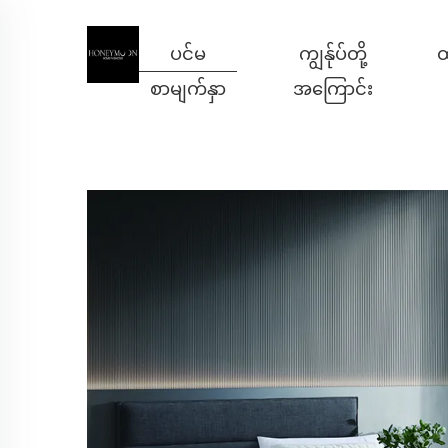
ပင်မ
ကျွန်ုပ်တို့
ထ
စာမျက်နှာ
အကြောင်း