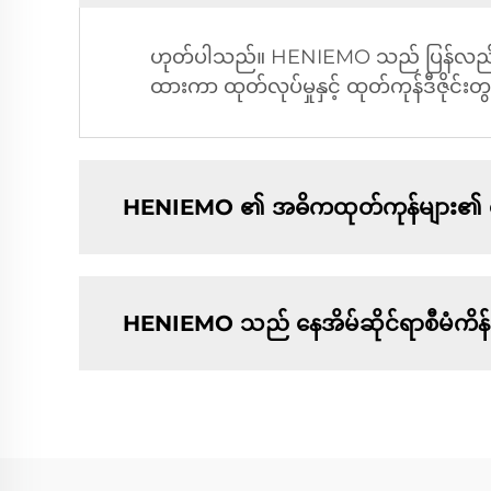
ဟုတ်ပါသည်။ HENIEMO သည် ပြန်လည်အသုံး
ထားကာ ထုတ်လုပ်မှုနှင့် ထုတ်ကုန်ဒီဇို
HENIEMO ၏ အဓိကထုတ်ကုန်များ၏ ဈေ
HENIEMO သည် နေအိမ်ဆိုင်ရာစီမံကိန်း