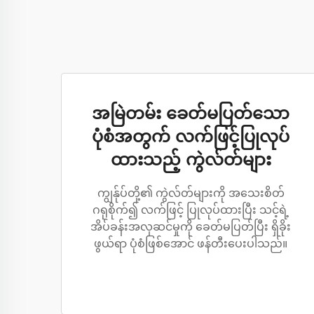
အမြဲတမ်း ခေတ်မပြတ်သော
ပုံစံအတွက် လက်ဖြင့်ပြုလုပ်
ထားသည့် ကွဲလ်တ်များ
ကျွန်ုပ်တို့၏ ကွဲလ်တ်များကို အသေးစိတ်
ဂရုစိုက်၍ လက်ဖြင့် ပြုလုပ်ထားပြီး သင့်ရဲ့
အိပ်ခန်းအလှဆင်မှုကို ခေတ်မပြတ်ပြီး ရှိခိုး
ဖွယ်ရာ ပုံစံဖြစ်အောင် ဖန်တီးပေးပါသည်။