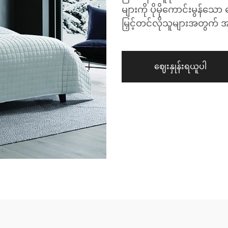
များကို ပိုမိုကောင်းမွန်သေ
မြှင့်တင်လိုသူများအတွက် 
ဈေးနှုန်းရယူပါ