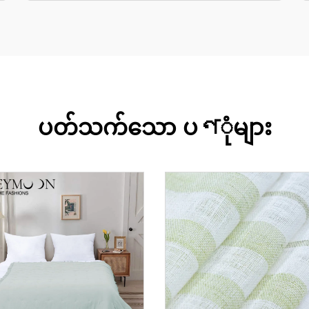
ပတ်သက်သော ပণုံများ