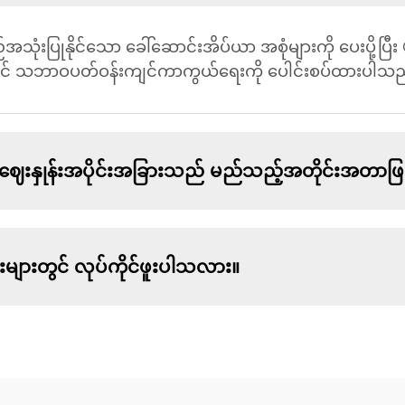
ပြုနိုင်သော ခေါ်ဆောင်းအိပ်ယာ အစုံများကို ပေးပို့ပြီး
င်းတွင် သဘာဝပတ်ဝန်းကျင်ကာကွယ်ရေးကို ပေါင်းစပ်ထားပါသည
းနှုန်းအပိုင်းအခြားသည် မည်သည့်အတိုင်းအတာဖြ
များတွင် လုပ်ကိုင်ဖူးပါသလား။