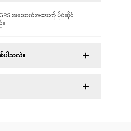
 GRS အထောက်အထားကို ပိုင်ဆိုင်
်။
စ်ပါသလဲ။