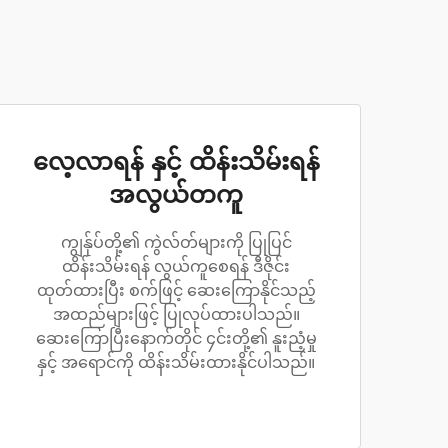
လေ့လာရန် နှင့် ထိန်းသိမ်းရန်
အလွယ်တကူ
ကျွန်ုပ်တို့၏ ကွဲလ်တ်များကို ပြုပြင်
ထိန်းသိမ်းရန် လွယ်ကူစေရန် ဒီဇိုင်း
ထုတ်ထားပြီး စက်ဖြင့် ဆေးကြောနိုင်သည့်
အထည်များဖြင့် ပြုလုပ်ထားပါသည်။
ဆေးကြောပြီးနောက်တိုင် ၄င်းတို့၏ နူးညံ့မှု
နှင့် အရောင်ကို ထိန်းသိမ်းထားနိုင်ပါသည်။