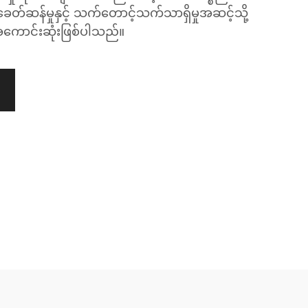
ာ ခေတ်ဆန်မှုနှင့် သက်တောင့်သက်သာရှိမှုအဆင့်သို့
အကောင်းဆုံးဖြစ်ပါသည်။