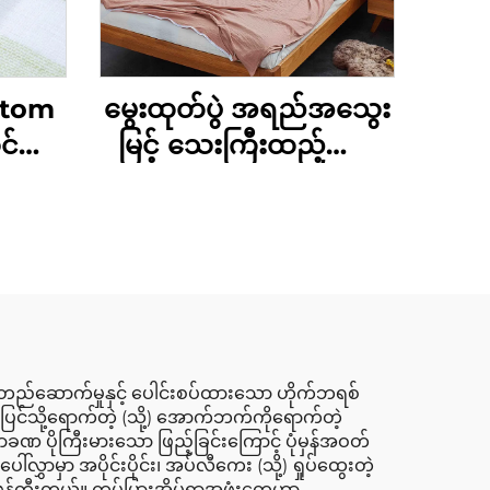
ustom
မွေးထုတ်ပွဲ အရည်အသွေး
င်သင့်
မြင့် သေးကြီးထည့်ထား
ောင်း
သော အိပ်ပျော်ခြင်းအိတ်
ွင်
်သွင်း
သော
း
ဆောက်မှုနှင့် ပေါင်းစပ်ထားသော ဟိုက်ဘရစ်
ြင်သို့ရောက်တဲ့ (သို့) အောက်ဘက်ကိုရောက်တဲ့
ဏ ပိုကြီးမားသော ဖြည့်ခြင်းကြောင့် ပုံမှန်အဝတ်
ှာမှာ အပိုင်းပိုင်း၊ အပ်လီကေး (သို့) ရှုပ်ထွေးတဲ့
 ဖန်တီးတယ်။ ကွပ်ပြားအိပ်ရာအဖုံးတွေဟာ