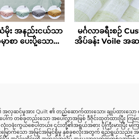
ယံမိုး အနည်းငယ်သာ
မင်္ဂလာခရီးစဉ် C
ှာစာ ပေးပို့သော
အိပ်ခန်း Voile အဆ
င်းယဥ်များ အတွက်
ဖြစ်နေသော မီးဖိုချ
ပျောင်းသော အုပ်ချုပ်
များနှင့် နေ့ခန်းတ
ုံးကွယ်ခြင်း ဆောင်း
အသုံးပြုရန် အပေါက
ယဥ်များ
ထားသော ပါးလွှာ
မီးဖိုချောင်းမျာ
အလှဆင်မှုအား Quilt ၏ တည်ဆောက်ထားသော၊ ချုပ်ထားသော တည်
ါ်က တစ်ခုတည်းသော အပေါ်လွှာအဖြစ် ဒီဇိုင်းထုတ်ထားပြီး ကြမ်းပ
းဝဖုံးကွယ်စေပါတယ်။ ၎င်းတို့၏အရွယ်အစား ပိုကြီးမားပြီး မကြာခ
်မြောက်သော အမြင်အမြင်ရှိမှု နှစ်ခုစလုံးအတွက် ရည်ရွယ်သည်။ အပေါ်လွ
ပါဝင်ပြီး အပိုင်းတိုင်းကို အထည်အလိပ် အနုပညာလက်ရာတစ်ခုအဖြစ်