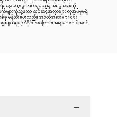
 နွေးထွေးမှု၊ လက်မှုပညာနဲ့ အမွေအနှစ်ကို
များကဲ့သို့သော ထပ်ဆင့်အလွှာများ လိုအပ်မှုမရှိ
ဆင်တစ်ခု ဖန်တီးပေးသည်။ အဝတ်အစားများ ၎င်း
ွေးချယ်မှုနှင့် ဒီဇိုင်း အကြောင်းအရာများအပါအဝင်