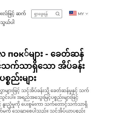
းလ်ဖြင့် ဆက်
MY
သွယ်ပါ
လ пок်များ - ခေတ်ဆန်
်သက်သာရှိသော အိပ်ခန်း
္စည်းများ
ှာများဖြင့် သင့်အိပ်ခန်းသို့ ခေတ်ဆန်မှုနှင့် သက်
သွင်းပါ။ အရည်အသွေးမြင့်ပစ္စည်းများဖြင့်
ှင့် နူးညံ့မှုကို ပေးစွမ်းကာ သက်တောင့်သက်သာရှိ
စက်မှုကို သေချာစေပါသည်။ သင့်အိပ်ယာပစ္စည်း