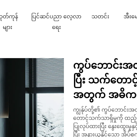
ုတ်ကုန်
ပြင်ဆင်ပညာ လေ့လာ
သတင်း
အီးမေ
များ
ရေး
ကွပ်ဘောင်းအ
ပြီး သက်တောင့
အတွက် အဓိကပစ
ကျွန်ုပ်တို့၏ ကွပ်ဘောင်းအလွ
တောင့်သက်သာရှိမှုကို ထည့်
ပြုလုပ်ထားပြီး နွေးထွေးမှုန
ပြီး အနားယူနိုင်သော အိပ်