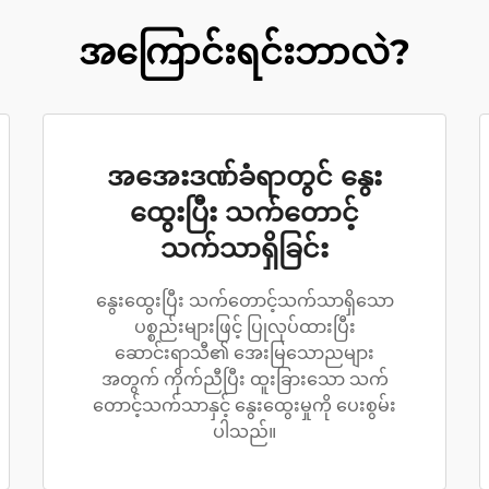
အကြောင်းရင်းဘာလဲ?
အအေးဒဏ်ခံရာတွင် နွေး
ထွေးပြီး သက်တောင့်
သက်သာရှိခြင်း
နွေးထွေးပြီး သက်တောင့်သက်သာရှိသော
ပစ္စည်းများဖြင့် ပြုလုပ်ထားပြီး
ဆောင်းရာသီ၏ အေးမြသောညများ
အတွက် ကိုက်ညီပြီး ထူးခြားသော သက်
တောင့်သက်သာနှင့် နွေးထွေးမှုကို ပေးစွမ်း
ပါသည်။