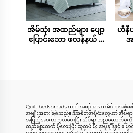
အိမ်သုံး အထည်များ ပျော့
ဟီနီ
ပြောင်းသော ဖလန်နယ် ဖ
အမ
လီစ် ပျော့ပြောင်းသော
ဆော
ပြောင်းလဲနိုင်သော အိပ်ခန်း
ပျော့
ဆောင်းယာထည်များ
ရေး ဖ
ပလပ်ရှာ ဆောင်းယာထည်
နှင့် ကွဲတ်စ် အစုံ
Quilt bedspreads သည် အစဉ်အလာ အိပ်ရာအဖုံး၏ 
အမျိုးအစားဖြစ်သည်။ ဒီအစိတ်အပိုင်းတွေဟာ အိပ်ရာပေ
အပြည့်အဝကာကွယ်ပေးပြီး အိပ်ရာ တည်ဆောက်မှုကို လုံ
ထည်များထက် ပိုလေးပြီး ထူထပ်ပြီး အပူချိန်နှင့် ပြောင
အပ်ချုပ်မှုတွေကနေ ရရှိတဲ့ ရှုပ်ထွေးတဲ့ အဆင်တွေ