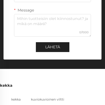
Message
0/1000
LÄHETÄ
kekka
kekka
kuviokuvioinen viltti