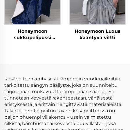
Honeymoon
Honeymoon Luxus
sukkupelipussi
kääntyvä viltti
moderni 100 %
polyesteri erittäin
pehmeä räätälöity
joulun heittävä peite
kääntöpuolinen
villaheittävä peite
Kesäpeite on erityisesti lämpimiin vuodenaikoihin
tarkoitettu sängyn päällyste, joka on suunniteltu
tarjoamaan mukavuutta lämpimään säähän. Se
tunnetaan kevyestä rakenteestaan, vähäisestä
eristyksestä ja erittäin hengittävistä materiaaleista.
Talvipäiteen tai peiton tavoin kesäpeitteessä on
paljon ohuempi villakerros – usein valmistettu
silkistä, bambusta tai keveästä puuvillasta – joka
tarjoaa vain kevystä peitettä mukavuuden tunteen