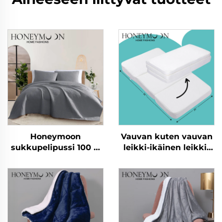
Honeymoon
Vauvan kuten vauvan
sukkupelipussi 100 %
leikki-ikäinen leikki-
puuvilla
ikäinen lasten
mikrokuituvilla
ryömimisikäinen
peitevillas
liitännäisikäinen
taittuvan liitännäisen
liitännäismatto