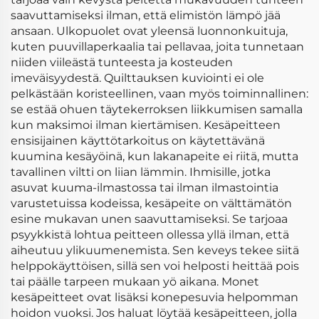
saavuttamiseksi ilman, että elimistön lämpö jää
ansaan. Ulkopuolet ovat yleensä luonnonkuituja,
kuten puuvillaperkaalia tai pellavaa, joita tunnetaan
niiden viileästä tunteesta ja kosteuden
imeväisyydestä. Quilttauksen kuviointi ei ole
pelkästään koristeellinen, vaan myös toiminnallinen:
se estää ohuen täytekerroksen liikkumisen samalla
kun maksimoi ilman kiertämisen. Kesäpeitteen
ensisijainen käyttötarkoitus on käytettävänä
kuumina kesäyöinä, kun lakanapeite ei riitä, mutta
tavallinen viltti on liian lämmin. Ihmisille, jotka
asuvat kuuma-ilmastossa tai ilman ilmastointia
varustetuissa kodeissa, kesäpeite on välttämätön
esine mukavan unen saavuttamiseksi. Se tarjoaa
psyykkistä lohtua peitteen ollessa yllä ilman, että
aiheutuu ylikuumenemista. Sen keveys tekee siitä
helppokäyttöisen, sillä sen voi helposti heittää pois
tai päälle tarpeen mukaan yö aikana. Monet
kesäpeitteet ovat lisäksi konepesuvia helpomman
hoidon vuoksi. Jos haluat löytää kesäpeitteen, jolla