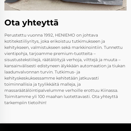
Ota yhteyttä
Perustettu vuonna 1992, HENIEMO on johtava
kotitekstiiliyritys, joka erikoistuu tutkimukseen ja
kehitykseen, valmistukseen sekä markkinointiin. Tunnettu
vientipohja, tarjoamme premium-tuotteita –
sisustustekstiilejä, räätälöityjä verhoja, vilttejä ja muuta –
kansainvälisesti edistyneen älykkään automaation ja tiukan
laadunvalvonnan turvin. Tutkimus- ja
kehityskeskuksessamme kehitetään jatkuvasti
toiminnallisia ja tyylikkäitä malleja, ja
massaräätälöintipalvelumme verhoille erottuu Kiinassa.
Toimitamme yli 100 maahan luotettavasti. Ota yhteyttä
tarkempiin tietoihin!