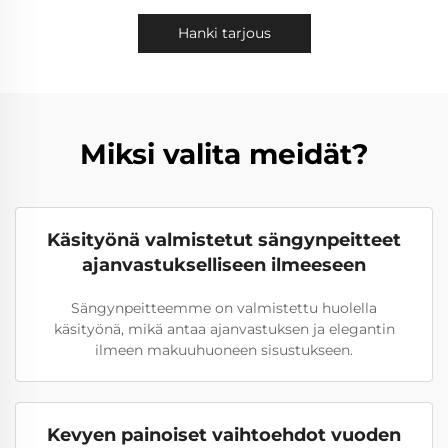
Hanki tarjous
Miksi valita meidät?
Käsityönä valmistetut sängynpeitteet
ajanvastukselliseen ilmeeseen
Sängynpeitteemme on valmistettu huolella
käsityönä, mikä antaa ajanvastuksen ja elegantin
ilmeen makuuhuoneen sisustukseen.
Kevyen painoiset vaihtoehdot vuoden