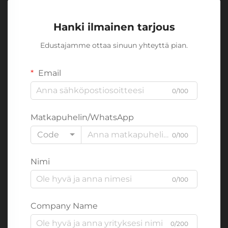
Hanki ilmainen tarjous
Edustajamme ottaa sinuun yhteyttä pian.
Email
0/100
Matkapuhelin/WhatsApp
Code
0/100
Nimi
0/100
Company Name
0/200