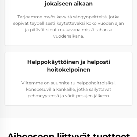
jokaiseen aikaan
Tarjoamme myös kevyitä sängynpeitteitä, jotka
sopivat täydellisesti käytettäväksi koko vuoden ajan
ja pitävät sinut mukavana missä tahansa
vuodenaikana.
Helppokäyttöinen ja helposti
hoitokelpoinen
Viltemme on suunniteltu helppohoittoisiksi,
konepesuvilla kankaille, jotka säilyttävät
pehmeyytensä ja värit pesujen jälkeen.
Aiheeseen liittyvät tuotteet