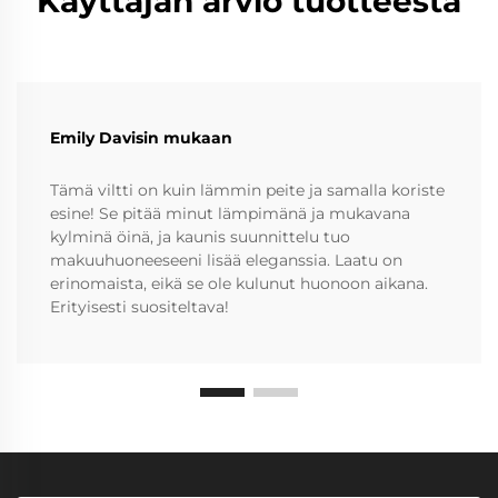
Käyttäjän arvio tuotteesta
Emily Davisin mukaan
Tämä viltti on kuin lämmin peite ja samalla koriste
esine! Se pitää minut lämpimänä ja mukavana
kylminä öinä, ja kaunis suunnittelu tuo
makuuhuoneeseeni lisää eleganssia. Laatu on
erinomaista, eikä se ole kulunut huonoon aikana.
Erityisesti suositeltava!