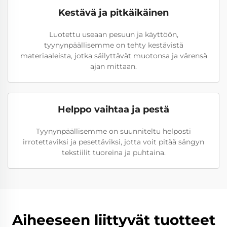
Kestävä ja pitkäikäinen
Luotettu useaan pesuun ja käyttöön,
tyynynpäällisemme on tehty kestävistä
materiaaleista, jotka säilyttävät muotonsa ja värensä
ajan mittaan.
Helppo vaihtaa ja pestä
Tyynynpäällisemme on suunniteltu helposti
irrotettaviksi ja pesettäviksi, jotta voit pitää sängyn
tekstiilit tuoreina ja puhtaina.
Aiheeseen liittyvät tuotteet