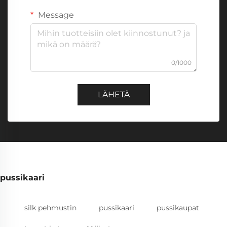
Message
0/1000
LÄHETÄ
pussikaari
silk pehmustin
pussikaari
pussikaupat