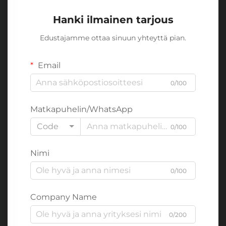
Hanki ilmainen tarjous
Edustajamme ottaa sinuun yhteyttä pian.
Email
0/100
Matkapuhelin/WhatsApp
Code
0/100
Nimi
0/100
Company Name
0/200