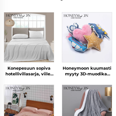
Konepesuun sopiva
Honeymoon kuumasti
hotellivillasarja, viileä
myyty 3D-muodikas
ja pehmeä
sohvakoriste Lasten
seitsijoukko
kodin
tyynynpäällykset
tyynyverhot
makuuhuoneeseen