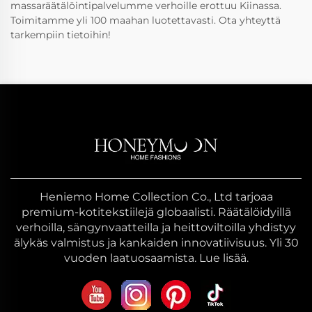
massaräätälöintipalvelumme verhoille erottuu Kiinassa.
Toimitamme yli 100 maahan luotettavasti. Ota yhteyttä
tarkempiin tietoihin!
Heniemo Home Collection Co., Ltd tarjoaa
premium-kotitekstiilejä globaalisti. Räätälöidyillä
verhoilla, sängynvaatteilla ja heittoviltoilla yhdistyy
älykäs valmistus ja kankaiden innovatiivisuus. Yli 30
vuoden laatuosaamista. Lue lisää.