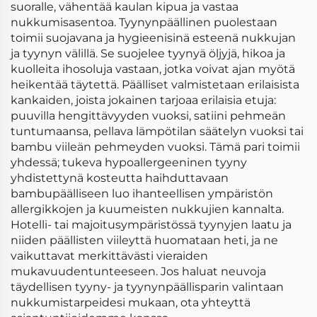
suoralle, vähentää kaulan kipua ja vastaa
nukkumisasentoa. Tyynynpäällinen puolestaan
toimii suojavana ja hygieenisinä esteenä nukkujan
ja tyynyn välillä. Se suojelee tyynyä öljyjä, hikoa ja
kuolleita ihosoluja vastaan, jotka voivat ajan myötä
heikentää täytettä. Päälliset valmistetaan erilaisista
kankaiden, joista jokainen tarjoaa erilaisia etuja:
puuvilla hengittävyyden vuoksi, satiini pehmeän
tuntumaansa, pellava lämpötilan säätelyn vuoksi tai
bambu viileän pehmeyden vuoksi. Tämä pari toimii
yhdessä; tukeva hypoallergeeninen tyyny
yhdistettynä kosteutta haihduttavaan
bambupäälliseen luo ihanteellisen ympäristön
allergikkojen ja kuumeisten nukkujien kannalta.
Hotelli- tai majoitusympäristössä tyynyjen laatu ja
niiden päällisten viileyttä huomataan heti, ja ne
vaikuttavat merkittävästi vieraiden
mukavuudentunteeseen. Jos haluat neuvoja
täydellisen tyyny- ja tyynynpäällisparin valintaan
nukkumistarpeidesi mukaan, ota yhteyttä