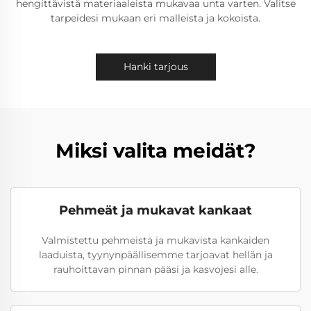
hengittävistä materiaaleista mukavaa unta varten. Valitse
tarpeidesi mukaan eri malleista ja kokoista.
Hanki tarjous
Miksi valita meidät?
Pehmeät ja mukavat kankaat
Valmistettu pehmeistä ja mukavista kankaiden
laaduista, tyynynpäällisemme tarjoavat hellän ja
rauhoittavan pinnan pääsi ja kasvojesi alle.