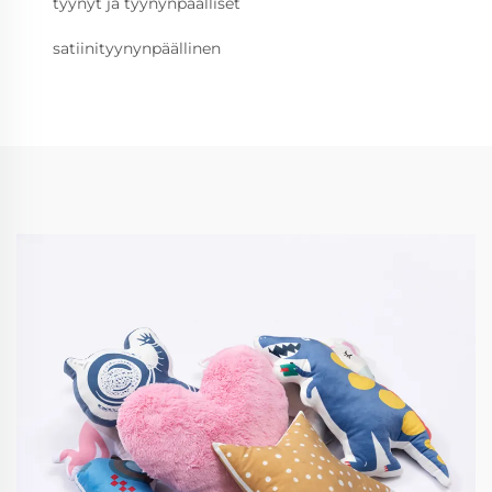
tyynyt ja tyynynpäälliset
satiinityynynpäällinen