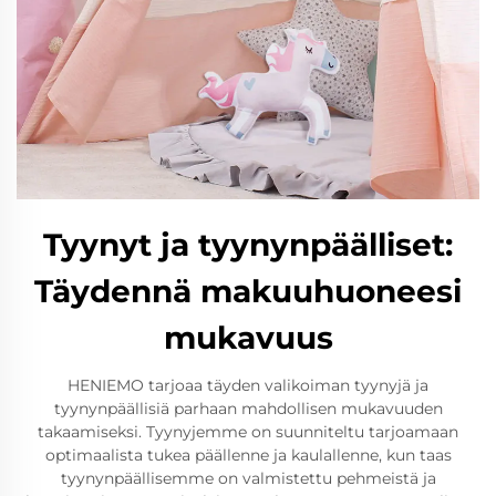
Tyynyt ja tyynynpäälliset:
Täydennä makuuhuoneesi
mukavuus
HENIEMO tarjoaa täyden valikoiman tyynyjä ja
tyynynpäällisiä parhaan mahdollisen mukavuuden
takaamiseksi. Tyynyjemme on suunniteltu tarjoamaan
optimaalista tukea päällenne ja kaulallenne, kun taas
tyynynpäällisemme on valmistettu pehmeistä ja