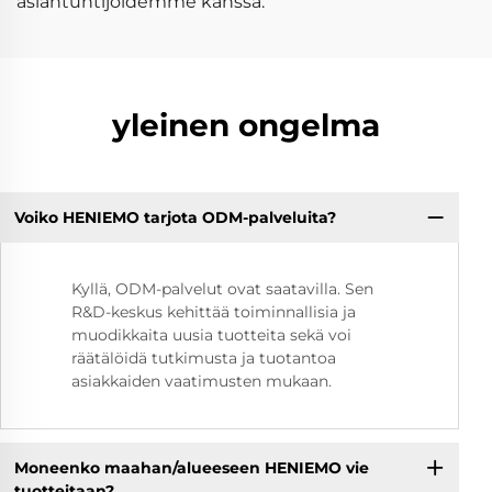
asiantuntijoidemme kanssa.
yleinen ongelma
Voiko HENIEMO tarjota ODM-palveluita?
Kyllä, ODM-palvelut ovat saatavilla. Sen
R&D-keskus kehittää toiminnallisia ja
muodikkaita uusia tuotteita sekä voi
räätälöidä tutkimusta ja tuotantoa
asiakkaiden vaatimusten mukaan.
Moneenko maahan/alueeseen HENIEMO vie
tuotteitaan?