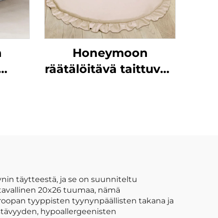
n
Honeymoon
räätälöitävä taittuvan
la
lapsen jumalallinen
villas
nukkumisaktiivisuuslapsen
ryömimisurheiluhytti
leikkimatto vauvan
leikki-ikäisille
nin täytteestä, ja se on suunniteltu
 tavallinen 20x26 tuumaa, nämä
roopan tyyppisten tyynynpäällisten takana ja
estävyyden, hypoallergeenisten