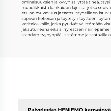
ominaisuuksien ja kyvyn säilyttää tiheä, täysi
muodikkaista kankaiden lajeista, jotka sopi
etu on mukavuus ja taattu täydellinen istuvuus
sopivan kokoisen ja täytetyn täytteen löytä
kotitalouksille, jotka pyrkivät välittömään v
jakautuneena eikä siirry, estäen näin epämiel
standardityynynpäällisistämme ja saatavilla ol
Palveleeko HENIEMO kansainväl