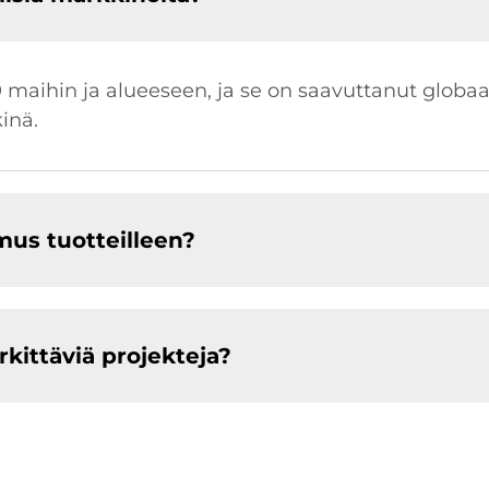
00 maihin ja alueeseen, ja se on saavuttanut globa
inä.
us tuotteilleen?
ittäviä projekteja?