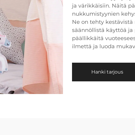
ja värikkäisiin. Näitä p
nukkumistyynien kehysty
Ne on tehty kestävistä 
säännöllistä käyttöä j
päällikkäitä vuoteesee
ilmettä ja luoda muka
Hanki tarjous