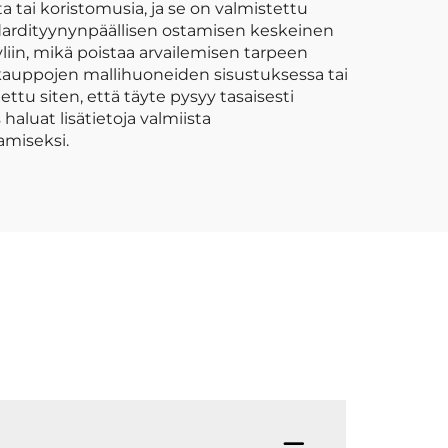
a tai koristomusia, ja se on valmistettu
ndardityynynpäällisen ostamisen keskeinen
yliin, mikä poistaa arvailemisen tarpeen
ukauppojen mallihuoneiden sisustuksessa tai
ttu siten, että täyte pysyy tasaisesti
aluat lisätietoja valmiista
amiseksi.