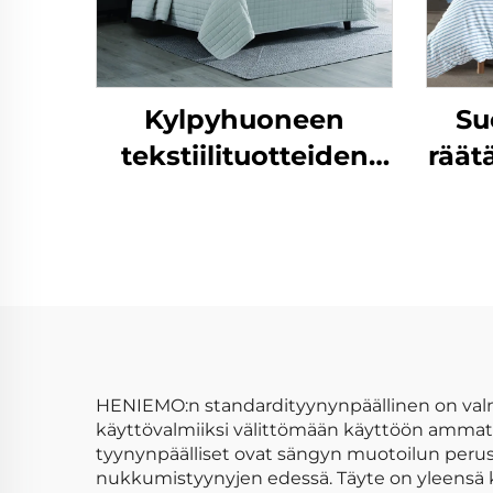
Kylpyhuoneen
Su
tekstiilituotteiden
räät
myyntituote,
g/
pehmeä
rait
villapäällysteinen
kääntyvä
makuuhuoneen
viltti- ja peittojoukko
HENIEMO:n standardityynynpäällinen on valmis 
käyttövalmiiksi välittömään käyttöön ammat
tyynynpäälliset ovat sängyn muotoilun perust
nukkumistyynyjen edessä. Täyte on yleensä ko