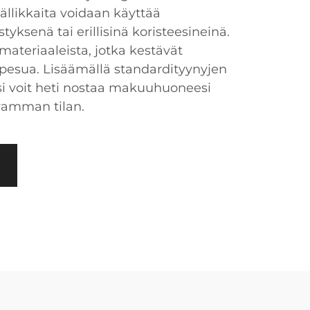
äällikkaita voidaan käyttää
ksenä tai erillisinä koristeesineinä.
materiaaleista, jotka kestävät
a pesua. Lisäämällä standardityynyjen
si voit heti nostaa makuuhuoneesi
vamman tilan.