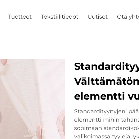
Tuotteet
Tekstiilitiedot
Uutiset
Ota yht
Standardityy
Välttämätön 
elementti vu
Standardityynyjeni pääl
elementti mihin tahan
sopimaan standardikokoi
valikoimassa tyylejä, yk