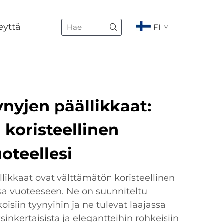
eyttä
FI
nyjen päällikkaat:
koristeellinen
oteellesi
likkaat ovat välttämätön koristeellinen
sa vuoteeseen. Ne on suunniteltu
siin tyynyihin ja ne tulevat laajassa
sinkertaisista ja elegantteihin rohkeisiin