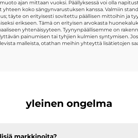
 muoto ajan mittaan vuoksi. Päällyksessä voi olla napitust
vat yhteen koko sängynvarustuksen kanssa. Valmiin sta
; täyte on erityisesti sovitettu päällisen mittoihin ja ty
miseksi erikseen. Tämä on erityisen arvokasta huonekal
isuaaliseen yhtenäisyyteen. Tyynynpäällisemme on rakenne
lyttävän painumisen tai tyhjien kulmien syntymisen. Jos h
evista malleista, otathan meihin yhteyttä lisätietojen sa
yleinen ongelma
isiä markkinoita?