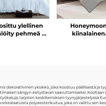
osittu ylellinen
Honeymoo
älöity pehmeä 90
kiinalainen
m² kationinen
mikrokuituvil
iopeittojoukko, 3
kevätsiilto peite
kpl
dekoratiivinen yksikkö, joka koostuu päällisestä ja tyy
timaisen sängyn esitystavan saavuttamiseksi. Kooltaan
yökaluja, tarjoten keskikerroksen tyynyjärjestelyssä Eu
rkealaatuista polyeesterikuitua, joka on valittu sen k