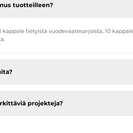
us tuotteilleen?
appale tietyistä vuodevaatesarjoista, 10 kappalet
ta.
ita?
ittäviä projekteja?