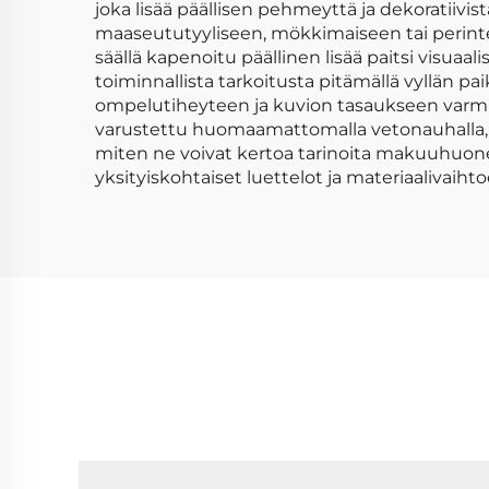
joka lisää päällisen pehmeyttä ja dekoratiivis
maaseututyyliseen, mökkimaiseen tai perinte
säällä kapenoitu päällinen lisää paitsi visu
toiminnallista tarkoitusta pitämällä vyllän 
ompelutiheyteen ja kuvion tasaukseen varm
varustettu huomaamattomalla vetonauhalla, jok
miten ne voivat kertoa tarinoita makuuhuon
yksityiskohtaiset luettelot ja materiaalivaiht