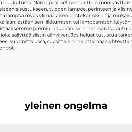
ta houkutusta. Nämä päälliset ovat erittäin monikäyttöisi
iseen sisustukseen, tuoden lämpöä, perinteen ja käsint
aalista lämpöä myös ylimääräisen eristekerroksen ja muka
paikallaan, estäen sen liikkumisen tai kimpoamisen käyt
istaaksemme premium-luokan, symmetrisen lopputuloks
a säilyttää siistin ääriviivan. Jos haluat tutustua tarke
eesi suunnittelussa, suosittelemme ottamaan yhteyttä
oehdot.
yleinen ongelma