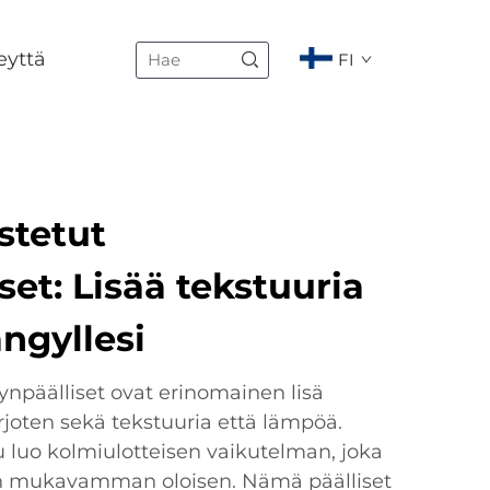
eyttä
FI
ustetut
set: Lisää tekstuuria
ngyllesi
nynpäälliset ovat erinomainen lisä
oten sekä tekstuuria että lämpöä.
u luo kolmiulotteisen vaikutelman, joka
in mukavamman oloisen. Nämä päälliset