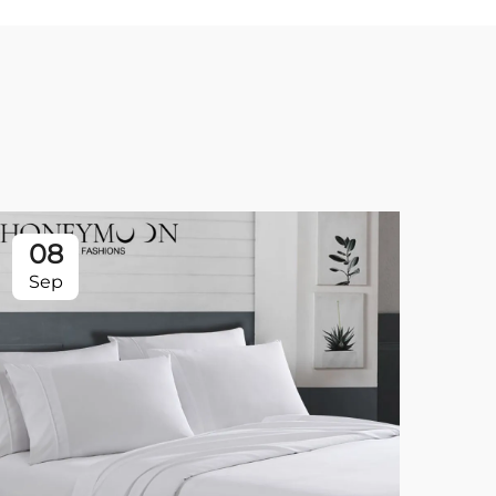
08
0
Sep
Se