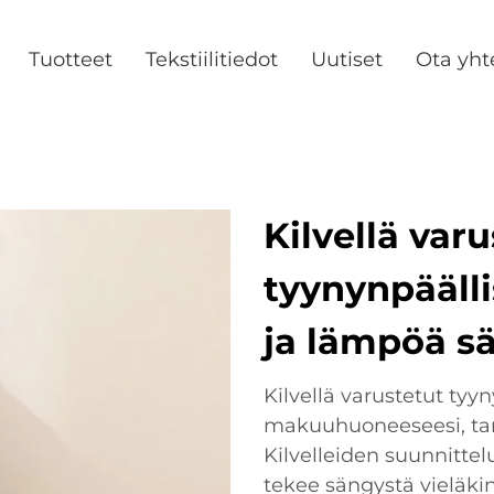
Tuotteet
Tekstiilitiedot
Uutiset
Ota yht
Kilvellä var
tyynynpäälli
ja lämpöä sä
Kilvellä varustetut tyy
makuuhuoneeseesi, tarj
Kilvelleiden suunnittel
tekee sängystä vieläk