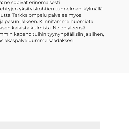
ä: ne sopivat erinomaisesti
ehtyjen yksityiskohtien tunnelman. Kylmällä
vuutta. Tarkka ompelu palvelee myös
ön ja pesun jälkeen. Kiinnitämme huomiota
en kaikista kulmista. Ne on yleensä
mmin kapenoituihin tyynynpäällisiin ja siihen,
 asiakaspalveluumme saadaksesi