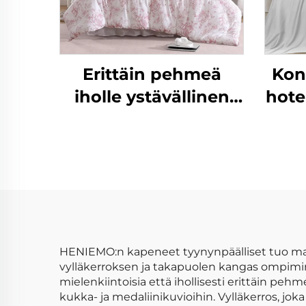
Erittäin pehmeä
Kon
iholle ystävällinen
hotel
hengittävä
eukalyptusmikrokuitu
villa kevyt villapussi
vaihtoehto villaan
HENIEMO:n kapeneet tyynynpäälliset tuo mak
vylläkerroksen ja takapuolen kangas ompiminen
mielenkiintoisia että ihollisesti erittäin p
kukka- ja medaliinikuvioihin. Vylläkerros, jo