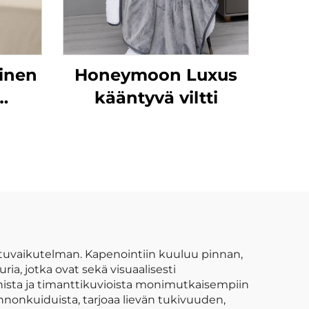
linen
Honeymoon Luxus
kääntyvä viltti
ka on
asta,
su,
pii
in
tuvaikutelman. Kapenointiin kuuluu pinnan,
ia, jotka ovat sekä visuaalisesti
nnista ja timanttikuvioista monimutkaisempiin
onnonkuiduista, tarjoaa lievän tukivuuden,