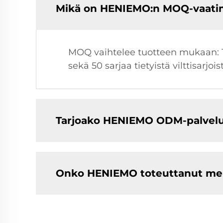
Mikä on HENIEMO:n MOQ-vaatim
MOQ vaihtelee tuotteen mukaan: 1 k
sekä 50 sarjaa tietyistä vilttisarjois
Tarjoako HENIEMO ODM-palvelu
Onko HENIEMO toteuttanut merk