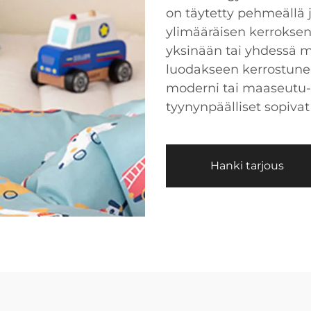
on täytetty pehmeällä j
ylimääräisen kerroksen
yksinään tai yhdessä 
luodakseen kerrostun
moderni tai maaseutu-ty
tyynynpäälliset sopivat 
Hanki tarjous