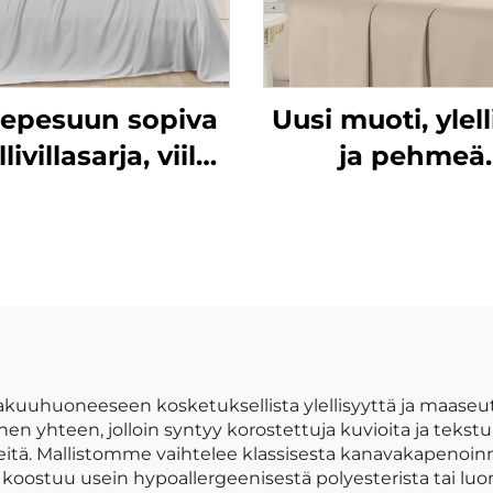
epesuun sopiva
Uusi muoti, ylel
livillasarja, viileä
ja pehmeä
ja pehmeä
vuodeseitsi, jo
seitsijoukko
tehty
mikrokuitukanka
90 g/m², esipe
yksivärinen, so
kaikkiin
vuodenaikoih
uuhuoneeseen kosketuksellista ylellisyyttä ja maaseu
 yhteen, jolloin syntyy korostettuja kuvioita ja tekstuur
ehmeitä. Mallistomme vaihtelee klassisesta kanavakapenoi
ka koostuu usein hypoallergeenisestä polyesterista tai lu