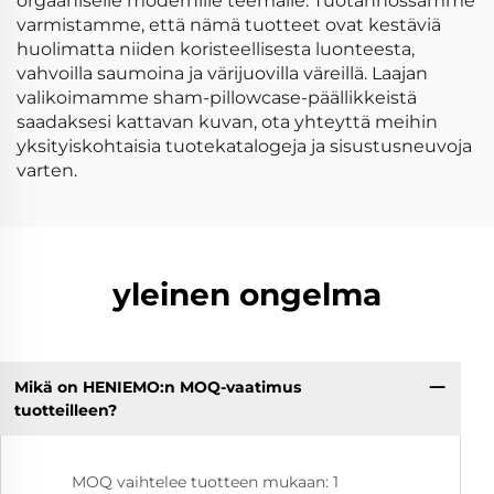
orgaaniselle modernille teemalle. Tuotannossamme
varmistamme, että nämä tuotteet ovat kestäviä
huolimatta niiden koristeellisesta luonteesta,
vahvoilla saumoina ja värijuovilla väreillä. Laajan
valikoimamme sham-pillowcase-päällikkeistä
saadaksesi kattavan kuvan, ota yhteyttä meihin
yksityiskohtaisia tuotekatalogeja ja sisustusneuvoja
varten.
yleinen ongelma
Mikä on HENIEMO:n MOQ-vaatimus
tuotteilleen?
MOQ vaihtelee tuotteen mukaan: 1