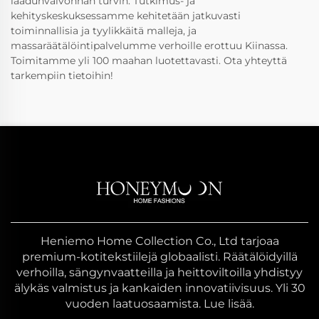
laadunvalvonnan turvin. Tutkimus- ja
kehityskeskuksessamme kehitetään jatkuvasti
toiminnallisia ja tyylikkäitä malleja, ja
massaräätälöintipalvelumme verhoille erottuu Kiinassa.
Toimitamme yli 100 maahan luotettavasti. Ota yhteyttä
tarkempiin tietoihin!
Heniemo Home Collection Co., Ltd tarjoaa
premium-kotitekstiilejä globaalisti. Räätälöidyillä
verhoilla, sängynvaatteilla ja heittoviltoilla yhdistyy
älykäs valmistus ja kankaiden innovatiivisuus. Yli 30
vuoden laatuosaamista. Lue lisää.