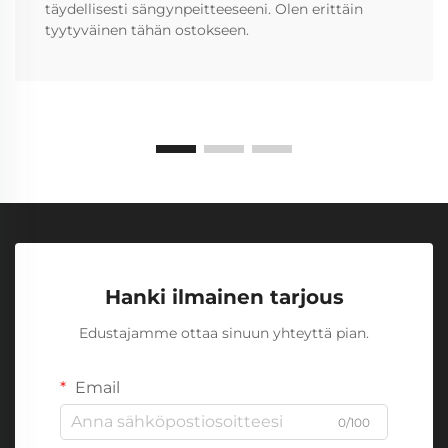
täydellisesti sängynpeitteeseeni. Olen erittäin
tyytyväinen tähän ostokseen.
Hanki ilmainen tarjous
Edustajamme ottaa sinuun yhteyttä pian.
Email
0/100