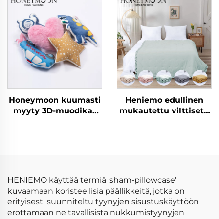
Honeymoon kuumasti
Heniemo edullinen
myyty 3D-muodikas
mukautettu vilttisetti
sohvakoriste Lasten
pehmeä viltti
kodin
vilttipeite
tyynynpäällykset
tyynyverhot
makuuhuoneeseen
HENIEMO käyttää termiä 'sham-pillowcase'
kuvaamaan koristeellisia päällikkeitä, jotka on
erityisesti suunniteltu tyynyjen sisustuskäyttöön
erottamaan ne tavallisista nukkumistyynyjen