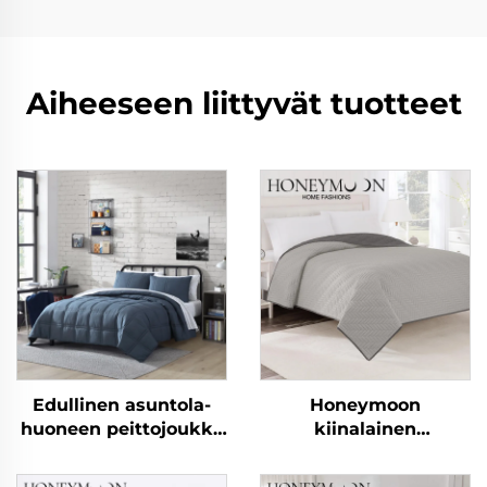
Aiheeseen liittyvät tuotteet
Edullinen asuntola-
Honeymoon
huoneen peittojoukko
kiinalainen
10 kpl koti- ja
mikrokuituvilla
makuuhuonekäyttöön
kevätsiilto peitevillas