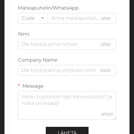
Matkapuhelin/WhatsApp
Code
0/100
Nimi
0/100
Company Name
0/200
Message
0/1000
LÄHETÄ