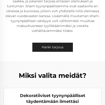
saakka, ja jokainen tarjoaa erilaisen olemuksen ja
tuntuman. Sham-tyynynpäällisemme ovat saatavilla eri
väreissä ja kuvioissa, jolloin voit yhdistellä niitä olemassa
olevan vuodevaaten kanssa. Lisäämällä muutaman sham-
tyynynpäällisen sänkyysi voit välittömästi muuttaa
makuuhuoneesi tyylikkäämmäksi ja vieraita
viehättävämmäksi tilaksi.
Hanki tarjous
Miksi valita meidät?
Dekoratiiviset tyynynpäälliset
täydentämään ilmettäsi