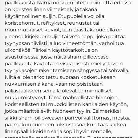
päällikkäistä. Nämä on suunniteltu niin, että edessä
on koristeellinen viimeistely ja takana
käytännöllinen suljin. Etupuolella voi olla
koristehomut, rei'itykset, reunustat tai
monimutkaiset kuviot, kun taas takapuolella on
yleensä kirjekuorisuljin tai vetonappi, joka peittää
tyynyosan tiiviisti ja luo virheettömän, verhoiltua
ulkonäköä. Tärkein käyttötarkoitus on
sisustuksessa, jossa näitä sham-pillowcase-
päällikkeitä käytetään visuaalisesti miellyttävien
tyynykasojen rakentamiseen sängyssä tai sohvalla.
Niitä ei ole tarkoitettu suoraan kosketukseen
nukkumisen aikana, vaan ne poistetaan
paljastaakseen sen alla olevat toiminnalliset
nukkumistyynyt. Tämä mahdollistaa hienojen,
koristeellisten tai muodollisten kankaiden käytön,
jotka määrittelevät huoneen tyylin. Esimerkiksi
silkki-sham-pillowcasen pari voi välittömästi nostaa
päämakuuhuoneen luksustasoa, kun taas karkea
linenpäällikkeiden sarja sopii hyvin rennolle,