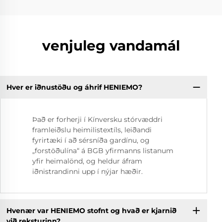
venjuleg vandamál
Hver er iðnustöðu og áhrif HENIEMO?
Það er forherji í Kínversku stórvæddri
framleiðslu heimilistextíls, leiðandi
fyrirtæki í að sérsníða gardínu, og
„forstöðulína“ á BGB yfirmanns listanum
yfir heimalönd, og heldur áfram
iðnistrandinni upp í nýjar hæðir.
Hvenær var HENIEMO stofnt og hvað er kjarnið
við reksturinn?