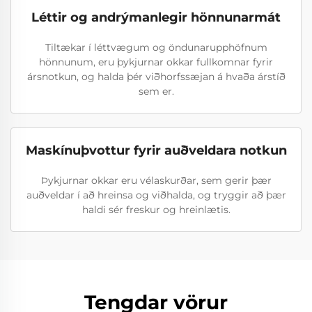
Léttir og andrýmanlegir hönnunarmát
Tiltækar í léttvægum og öndunarupphöfnum
hönnunum, eru þykjurnar okkar fullkomnar fyrir
ársnotkun, og halda þér viðhorfssæjan á hvaða árstíð
sem er.
Maskínuþvottur fyrir auðveldara notkun
Þykjurnar okkar eru vélaskurðar, sem gerir þær
auðveldar í að hreinsa og viðhalda, og tryggir að þær
haldi sér freskur og hreinlætis.
Tengdar vörur