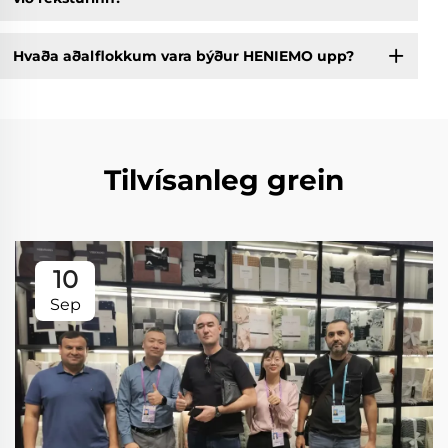
Hvaða aðalflokkum vara býður HENIEMO upp?
Tilvísanleg grein
10
Sep