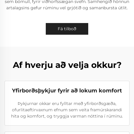
sem bómull, fyrir viðhorfssægan svefn. Samhengið hönnun
artalagsins gefur rúminu vel grjótið og samanbursta útlit.
Fá tilboð
Af hverju að velja okkur?
Yfirborðsþykjur fyrir að lokum komfort
Þykjurnar okkar eru fylltar með yfirborðsgæða,
ofurlitaeftirvaxnum efnum sem veita framúrskarandi
hita og komfort, og tryggja varman nóttina í rúminu.