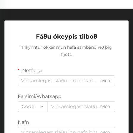
Fáðu ókeypis tilboð
Tilkynntur okkar mun hafa samband við þig
fljótt.
Netfang
0/100
Farsími/Whatsapp
Code
0/100
Nafn
0/100