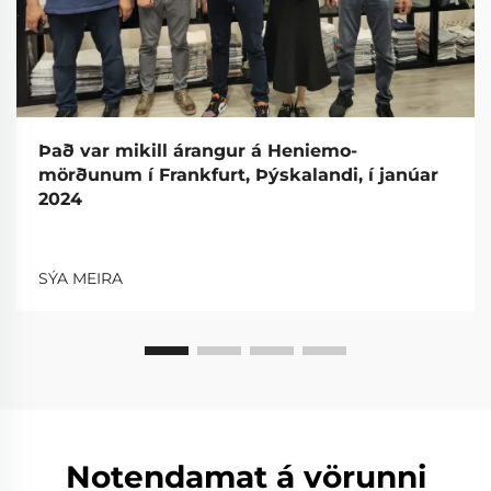
Það var mikill árangur á Heniemo-
mörðunum í Frankfurt, Þýskalandi, í janúar
2024
SÝA MEIRA
Notendamat á vörunni