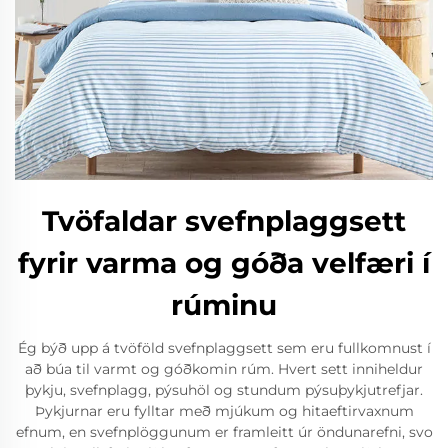
Tvöfaldar svefnplaggsett
fyrir varma og góða velfæri í
rúminu
Ég býð upp á tvöföld svefnplaggsett sem eru fullkomnust í
að búa til varmt og góðkomin rúm. Hvert sett inniheldur
þykju, svefnplagg, pýsuhöl og stundum pýsuþykjutrefjar.
Þykjurnar eru fylltar með mjúkum og hitaeftirvaxnum
efnum, en svefnplöggunum er framleitt úr öndunarefni, svo