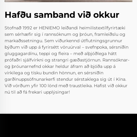
Hafðu samband við okkur
Stofnað 1992 er HENIEMO leiðandi heimilistextílfyrirtæki
sem sérhæfir sig í rannsóknum og þróun, framleiðslu og
markaðssetningu. Sem viðurkennd útflutningsgrunnur
býðum við upp á fyrirsétt vöruúrval – svefnpoka, sérsniðin
gluggagardínu, teppi og fleira – með alþjóðlega hátt
prófaðri sjálfvirkni og strangri gæðastjórnun. Rannsóknar-
og þróunarnefnd okkar heldur áfram að bjóða upp á
virkilega og tísku bundin hönnun, en sérsniðin
garðínuppsöfnunarkerfi stendur sérstaklega sig út í Kína.
Við vörðum yfir 100 lönd með traustleika. Hafist við okkur
nú til að fá frekari upplýsingar!