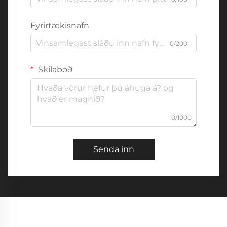
Fyrirtækisnafn
0/200
Skilaboð
0/1000
Senda inn