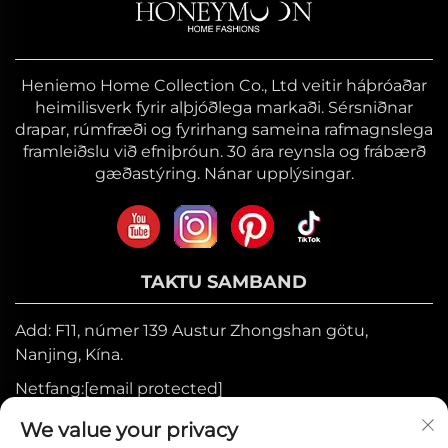
Heniemo Home Collection Co., Ltd veitir háþróaðar
heimilisverk fyrir alþjóðlega markaði. Sérsniðnar
drapar, rúmfræði og fyrirhang sameina rafmagnslega
framleiðslu við efniþróun. 30 ára reynsla og frábærð
gæðastýring. Nánar upplýsingar.
TAKTU SAMBAND
Add: F11, númer 139 Austur Zhongshan götu,
Nanjing, Kína.
Netfang:
[email protected]
Farsími:
+86-17327710449
We value your privacy