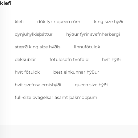
klefi
klefi
dúk fyrir queen rúm
king size hýði
dynjuhylkisþáttur
hýður fyrir svefnherbergi
stærð king size hýðis
linnufötulok
dekkublár
fötulosöfn tvöföld
hvít hýði
hvít fötulok
best einkunnar hýður
hvít svefnsalernishýði
queen size hýði
full-size þvagelsar ásamt þakmöppum