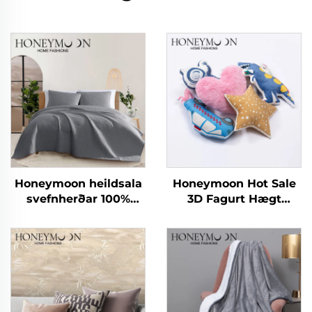
Honeymoon heildsala
Honeymoon Hot Sale
svefnherðar 100%
3D Fagurt Hægt
bómullar mikrofíber
Húsgagnaföt - Dynjur
þekja svefnpokar og
fyrir börn - Dynjuföt
hylki
fyrir svefnherbergi