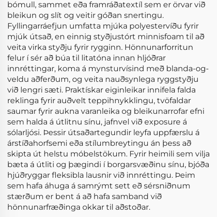
bómull, sammet eða framráðatextíl sem er örvar við
bleikun og slít og veitir góðan snertingu.
Fyllingarráefjun umfatta mjúka polyestervíðu fyrir
mjúk útsað, en einnig styðjustórt minnisfoam til að
veita virka styðju fyrir rygginn. Hönnunarforritun
felur í sér að búa til litatóna innan hljóðrar
innréttingar, koma á mynsturvísind með blanda-og-
veldu aðferðum, og veita nauðsynlega ryggstyðju
við lengri sæti. Praktískar eiginleikar innifela falda
reklinga fyrir auðvelt teppihnykklingu, tvöfaldar
saumar fyrir aukna varanleika og bleikunarrofar efni
sem halda á útlitnu sínu, jafnvel við exposure á
sólarljósi. Þessir útsaðartegundir leyfa uppfærslu á
árstíðahorfsemi eða stílumbreytingu án þess að
skipta út helstu móbelstökum. Fyrir heimili sem vilja
bæta á útliti og þægindi í borgarsvæðinu sínu, bjóða
hjúðryggar fleksibla lausnir við innréttingu. Þeim
sem hafa áhuga á samrýmt sett eð sérsniðnum
stærðum er bent á að hafa samband við
hönnunarfræðinga okkar til aðstoðar.