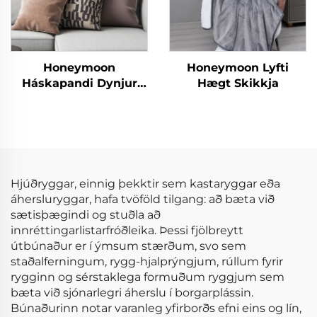
Honeymoon
Honeymoon Lyfti
Háskapandi Dynjur
Hægt Skikkja
fyrir hálfeyra - Velureð
velvi
Hjúðryggar, einnig þekktir sem kastaryggar eða
áhersluryggar, hafa tvöföld tilgang: að bæta við
sætisþægindi og stuðla að
innréttingarlistarfróðleika. Þessi fjölbreytt
útbúnaður er í ýmsum stærðum, svo sem
staðalferningum, rygg-hjalprýngjum, rúllum fyrir
rygginn og sérstaklega formuðum ryggjum sem
bæta við sjónarlegri áherslu í borgarplássin.
Búnaðurinn notar varanleg yfirborðs efni eins og lín,