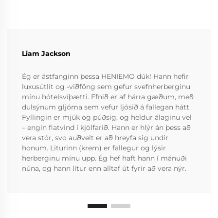
Liam Jackson
Ég er ástfanginn þessa HENIEMO dúk! Hann hefir
luxusútlit og -viðföng sem gefur svefnherberginu
mínu hótelsvíþætti. Efnið er af hárra gæðum, með
dulsýnum gljóma sem vefur ljósið á fallegan hátt.
Fyllingin er mjúk og púðsig, og heldur álaginu vel
– engin flatvind í kjölfarið. Hann er hlýr án þess að
vera stór, svo auðvelt er að hreyfa sig undir
honum. Liturinn (krem) er fallegur og lýsir
herberginu mínu upp. Ég hef haft hann í mánuði
núna, og hann lítur enn alltaf út fyrir að vera nýr.