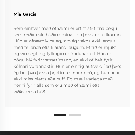
Mia Garcia
Sem einhver með ofnæmi er erfitt að finna þekju
sem reiðir ekki húðina mína – en þessi er fullkomin.
Hún er ofnæmivinaleg, svo ég vakna ekki lengur
með fellanda eða klárandi augum. Efnið er mjúkt
og vinalegt, og fyllingin er öndunarfull. Hún er
nógu hlý fyrir vetrartímann, en ekki of heit fyrir
kólnari vorannoktir. Hún er einnig auðveld í að þvo;
ég hef þvo þessa þrjátíma sinnum nú, og hún hefir
ekki miss bletts eða puff. Ég mæli varlega með
henni fyrir alla sem eru með ofnæmi eða
viðkvæma húð.