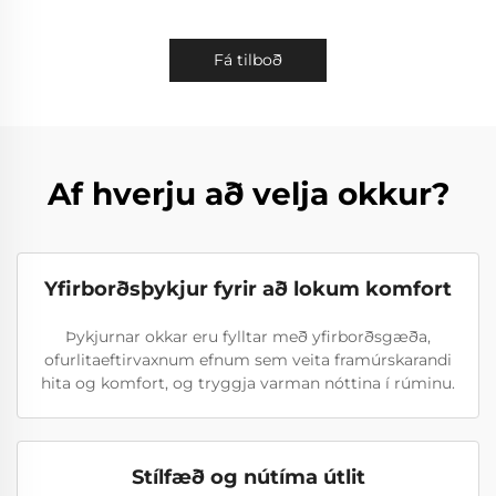
Fá tilboð
Af hverju að velja okkur?
Yfirborðsþykjur fyrir að lokum komfort
Þykjurnar okkar eru fylltar með yfirborðsgæða,
ofurlitaeftirvaxnum efnum sem veita framúrskarandi
hita og komfort, og tryggja varman nóttina í rúminu.
Stílfæð og nútíma útlit