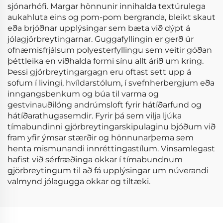
sjónarhófi. Margar hönnunir innihalda textúrulega
aukahluta eins og pom-pom bergranda, bleikt skaut
eða brjóðnar upplýsingar sem bæta við dýpt á
jólagjörbreytingarnar. Guggafyllingin er gerð úr
ofnæmisfrjálsum polyesterfyllingu sem veitir góðan
þéttleika en viðhalda formi sínu allt árið um kring.
Þessi gjörbreytingargagn eru oftast sett upp á
sofum í livingi, hvíldarstólum, í svefnherbergjum eða
inngangsbenkum og búa til varma og
gestvinauðilöng andrúmsloft fyrir hátíðarfund og
hátíðarathugasemdir. Fyrir þá sem vilja ljúka
tímabundinni gjörbreytingarskipulaginu bjóðum við
fram yfir ýmsar stærðir og hönnunarþema sem
henta mismunandi innréttingastílum. Vinsamlegast
hafist við sérfræðinga okkar í tímabundnum
gjörbreytingum til að fá upplýsingar um núverandi
valmynd jólagugga okkar og tiltæki.