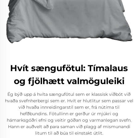
Hvít sængufötul: Tímalaus
og fjölhætt valmöguleiki
Ég býð upp á hvíta sængufötul sem er klassísk viðbót við
hvaða svefnherbergi sem er. Hvít er hlutlitur sem passar vel
við hvaða innreidingarstíl sem er, frá nútíma til
hefðbundins. Fötullinn er gerður úr mjúkri og
hámarksgóðri efni og veitir góðan og varmanlegan svefn.
Hann er auðvelt að para saman við plagg af mismunandi
litum til að búa til einstakt útlit.