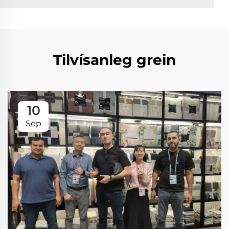
Tilvísanleg grein
10
Sep