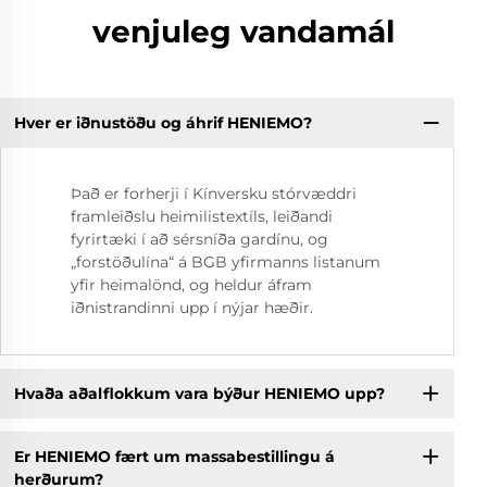
venjuleg vandamál
Hver er iðnustöðu og áhrif HENIEMO?
Það er forherji í Kínversku stórvæddri
framleiðslu heimilistextíls, leiðandi
fyrirtæki í að sérsníða gardínu, og
„forstöðulína“ á BGB yfirmanns listanum
yfir heimalönd, og heldur áfram
iðnistrandinni upp í nýjar hæðir.
Hvaða aðalflokkum vara býður HENIEMO upp?
Er HENIEMO fært um massabestillingu á
herðurum?