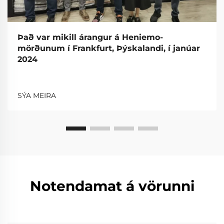
Það var mikill árangur á Heniemo-
mörðunum í Frankfurt, Þýskalandi, í janúar
2024
SÝA MEIRA
Notendamat á vörunni