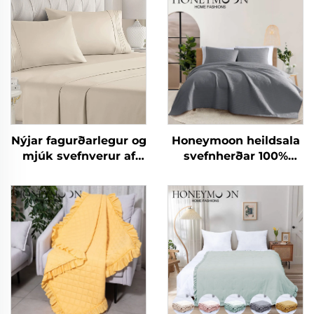
Nýjar fagurðarlegur og
Honeymoon heildsala
mjúk svefnverur af
svefnherðar 100%
mikrófíber eins og
bómullar mikrofíber
bómull 90gsm
þekja svefnpokar og
fyrirheituð ólíkind
hylki
svefnverur fyrir allar
árstíðir