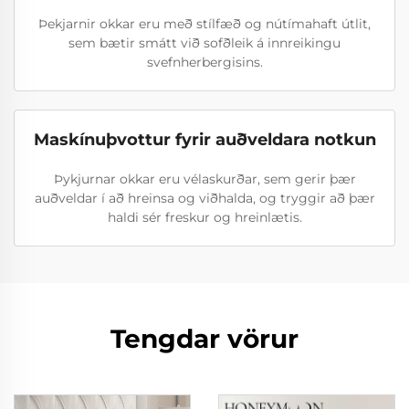
Þekjarnir okkar eru með stílfæð og nútímahaft útlit,
sem bætir smátt við sofðleik á innreikingu
svefnherbergisins.
Maskínuþvottur fyrir auðveldara notkun
Þykjurnar okkar eru vélaskurðar, sem gerir þær
auðveldar í að hreinsa og viðhalda, og tryggir að þær
haldi sér freskur og hreinlætis.
Tengdar vörur