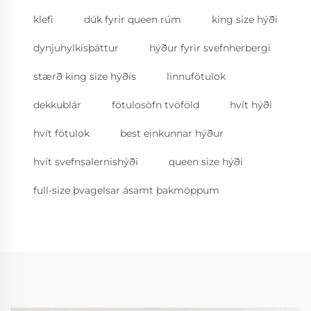
klefi
dúk fyrir queen rúm
king size hýði
dynjuhylkisþáttur
hýður fyrir svefnherbergi
stærð king size hýðis
linnufötulok
dekkublár
fötulosöfn tvöföld
hvít hýði
hvít fötulok
best einkunnar hýður
hvít svefnsalernishýði
queen size hýði
full-size þvagelsar ásamt þakmöppum