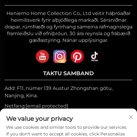
Heniemo Home Collection Co., Ltd veitir háþróaðar
heimilisverk fyrir alþjóðlega markaði. Sérsniðnar
drapar, rúmfræði og fyrirhang sameina rafmagnslega
framleiðslu við efniþróun. 30 ára reynsla og frábærð
gæðastýring. Nánar upplýsingar.
TAKTU SAMBAND
Add: F11, númer 139 Austur Zhongshan götu,
Nanjing, Kína.
Netfang:
[email protected]
Farsími:
+86-17327710449
We value your privacy
Sími:
+86-025-84573776
We use cookies and similar tools to provide our services.
If you don't want to accept all cookies, click Personalize