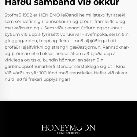
Hafðu samband við okkur
Stofnað 1992 er HENIEMO leiðandi heimilistextílfyrirtæki
sem sérhæfir sig í rannsóknum og þróun, framleiðslu og
markaðssetningu. Sem viðurkennd útflutningsgrunnur
býðum við upp á fyrirsétt vöruúrval – svefnpoka, sérsniðin
gluggagardínu, teppi og fleira – með alþjóðlega hátt
prófaðri sjálfvirkni og strangri gæðastjórnun. Rannsóknar-
og þróunarnefnd okkar heldur áfram að bjóða upp á
virkilega og tísku bundin hönnun, en sérsniðin
garðínuppsöfnunarkerfi stendur sérstaklega sig út í Kína.
Við vörðum yfir 100 lönd með traustleika. Hafist við okkur
nú til að fá frekari upplýsingar!