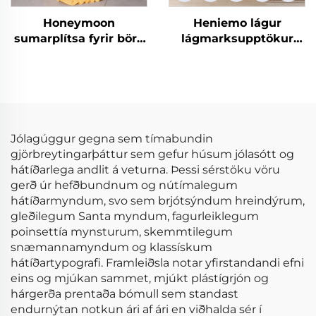
Honeymoon
Heniemo lágur
sumarplítsa fyrir börn
lágmarksupptökur
með röndum og
magn af sérsniðnum
rjúfum
rúmdukkjum mjúkum
þekjum og plítsum
Jólagúggur gegna sem tímabundin
gjörbreytingarþáttur sem gefur húsum jólasótt og
hátíðarlega andlit á veturna. Þessi sérstöku vöru
gerð úr hefðbundnum og nútímalegum
hátíðarmyndum, svo sem brjótsýndum hreindýrum,
gleðilegum Santa myndum, fagurleiklegum
poinsettía mynsturum, skemmtilegum
snæmannamyndum og klassískum
hátíðartypografi. Framleiðsla notar yfirstandandi efni
eins og mjúkan sammet, mjúkt plástígrjón og
hárgerða prentaða bómull sem standast
endurnýtan notkun ári af ári en viðhalda sér í