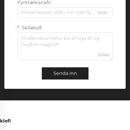
Fyrirtækisnafn
0/200
Skilaboð
0/1000
Senda inn
klefi