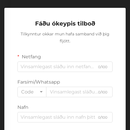
Fáðu ókeypis tilboð
Tilkynntur okkar mun hafa samband við þig
fljótt.
Netfang
0/100
Farsími/Whatsapp
Code
0/100
Nafn
0/100