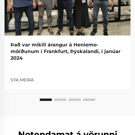
Það var mikill árangur á Heniemo-
mörðunum í Frankfurt, Þýskalandi, í janúar
2024
SÝA MEIRA
Notendamat á vörunni