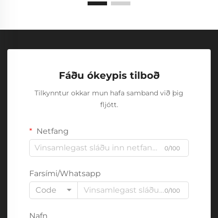
Fáðu ókeypis tilboð
Tilkynntur okkar mun hafa samband við þig
fljótt.
Netfang
0/100
Farsími/Whatsapp
Code
0/100
Nafn