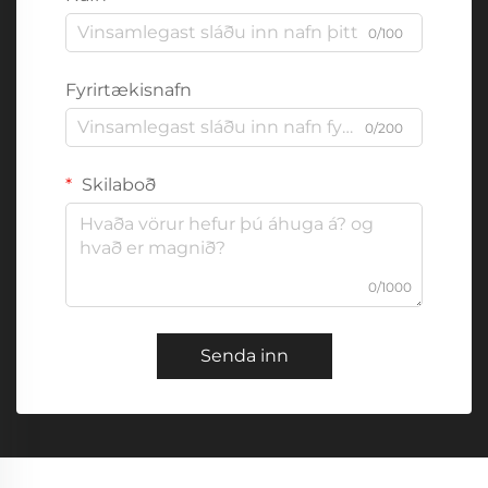
0/100
Fyrirtækisnafn
0/200
Skilaboð
0/1000
Senda inn