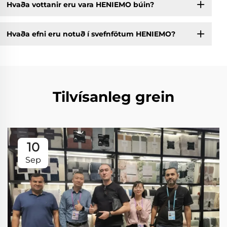
Hvaða vottanir eru vara HENIEMO búin?
Hvaða efni eru notuð í svefnfötum HENIEMO?
Tilvísanleg grein
10
Sep