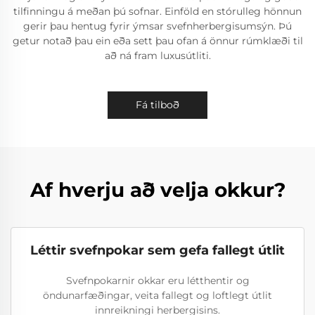
tilfinningu á meðan þú sofnar. Einföld en stórulleg hönnun
gerir þau hentug fyrir ýmsar svefnherbergisumsýn. Þú
getur notað þau ein eða sett þau ofan á önnur rúmklæði til
að ná fram luxusútliti.
Fá tilboð
Af hverju að velja okkur?
Léttir svefnpokar sem gefa fallegt útlit
Svefnpokarnir okkar eru létthentir og
öndunarfæðingar, veita fallegt og loftlegt útlit
innreikningi herbergisins.