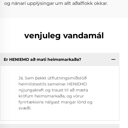
og nánari upplýsingar um allt aðalflokk okkar.
venjuleg vandamál
Er HENIEMO að mati heimsmarkaða?
Já. Sem þekkt útflutningsmiðstöð
heimilistextíls sameinar HENIEMO
nýjungakraft og traust til að mæta
kröfum heimsmarkaða, og vörur
fyrirtækisins nálgast margar lönd og
svæði.