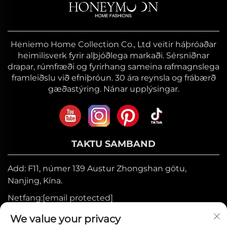
Heniemo Home Collection Co., Ltd veitir háþróaðar
heimilisverk fyrir alþjóðlega markaði. Sérsniðnar
drapar, rúmfræði og fyrirhang sameina rafmagnslega
framleiðslu við efniþróun. 30 ára reynsla og frábærð
gæðastýring. Nánar upplýsingar.
TAKTU SAMBAND
Add: F11, númer 139 Austur Zhongshan götu,
Nanjing, Kína.
Netfang:
[email protected]
Farsími:
+86-17327710449
We value your privacy