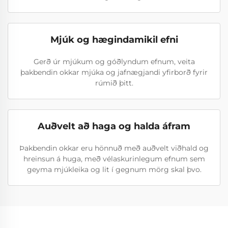
Mjúk og hægindamikil efni
Gerð úr mjúkum og góðlyndum efnum, veita
þakbendin okkar mjúka og jafnægjandi yfirborð fyrir
rúmið þitt.
Auðvelt að haga og halda áfram
Þakbendin okkar eru hönnuð með auðvelt viðhald og
hreinsun á huga, með vélaskurinlegum efnum sem
geyma mjúkleika og lit í gegnum mörg skal þvo.