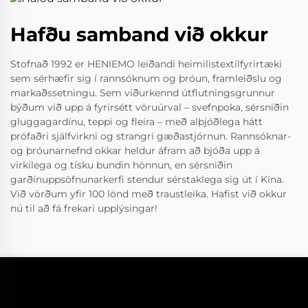
Hafðu samband við okkur
Stofnað 1992 er HENIEMO leiðandi heimilistextílfyrirtæki
sem sérhæfir sig í rannsóknum og þróun, framleiðslu og
markaðssetningu. Sem viðurkennd útflutningsgrunnur
býðum við upp á fyrirsétt vöruúrval – svefnpoka, sérsniðin
gluggagardínu, teppi og fleira – með alþjóðlega hátt
prófaðri sjálfvirkni og strangri gæðastjórnun. Rannsóknar-
og þróunarnefnd okkar heldur áfram að bjóða upp á
virkilega og tísku bundin hönnun, en sérsniðin
garðínuppsöfnunarkerfi stendur sérstaklega sig út í Kína.
Við vörðum yfir 100 lönd með traustleika. Hafist við okkur
nú til að fá frekari upplýsingar!