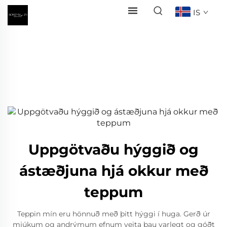
IS
Uppgötvaðu hýggið og
ástæðjuna hjá okkur með
teppum
Teppin mín eru hönnuð með þitt hýggi í huga. Gerð úr
mjúkum og andrýmum efnum veita þau varlegt og góðt