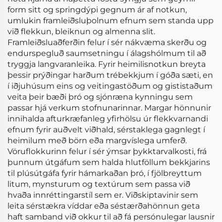
form sitt og springdýpi gegnum ár af notkun,
umlukin framleiðsluþolnum efnum sem standa upp
við flekkun, bleiknun og almenna slit.
Framleiðsluaðferðin felur í sér nákvæma skerðu og
endurspegluð saumsetningu í álagshólmum til að
tryggja langvaranleika. Fyrir heimilisnotkun breyta
þessir prýðingar harðum trébekkjum í góða sæti, en
í iðjuhúsum eins og veitingastöðum og gististaðum
veita þeir bæði þró og sjónræna kynningu sem
passar hjá verkum stofnunarinnar. Margar hönnunir
innihalda afturkræfanleg yfirhölsu úr flekkvarnandi
efnum fyrir auðvelt viðhald, sérstaklega gagnlegt í
heimilum með börn eða margvíslega umferð.
Vöruflokkurinn felur í sér ýmsar þykktarvalkosti, frá
þunnum útgáfum sem halda hlutföllum bekkjarins
til plúsútgáfa fyrir hámarkaðan þró, í fjölbreyttum
litum, mynsturum og textúrum sem passa við
hvaða innréttingarstíl sem er. Viðskiptavinir sem
leita sérstækra víddar eða séstærðahönnun geta
haft samband við okkur til að fá persónulegar lausnir