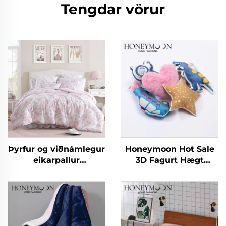
Tengdar vörur
Þyrfur og viðnámlegur
Honeymoon Hot Sale
eikarpallur
3D Fagurt Hægt
mikroplaggaþekja,
Húsgagnaföt - Dynjur
léttur pönnukokur í
fyrir börn - Dynjuföt
stað pönnu
fyrir svefnherbergi