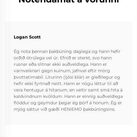
Logan Scott
Ég nota þennan þakbúning daglega og hann hefir
orðið ótrúlega vel úr. Efnið er sterkt, svo hann
rusnar eða slitnar ekki auðveldlega. Hann er
varnveiknari gegn kulnum, jafnvel eftir mörg
þvottatímabil. Liturinn (ljósi blár) er gleðilegur og
hefir ekki fyrtnað neitt. Hann er nógu léttur til að
vera hentugur á hitanum, en veitir samt smá hita á
kaldvindnum kvöldum. Hann er einnig auðveldlega
flöddur og geymdur þegar ég þörf á honum. Ég er
mjög sáttur við gæði HENIEMO þakbúningsins.