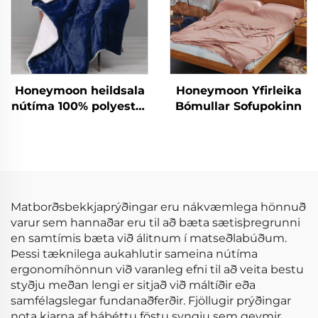
Honeymoon heildsala
Honeymoon Yfirleika
nútíma 100% polyester
Bómullar Sofupokinn
mjúk sérsniðin plítsa
aftur á móti og aftur á
móti plítsa með
sherpa
Matborðsbekkjaprýðingar eru nákvæmlega hönnuð
varur sem hannaðar eru til að bæta sætisþregrunni
en samtímis bæta við álitnum í matseðlabúðum.
Þessi tæknilega aukahlutir sameina nútíma
ergonomíhönnun við varanleg efni til að veita bestu
styðju meðan lengi er sitjað við máltíðir eða
samfélagslegar fundanaðferðir. Fjöllugir prýðingar
nota kjarna af háþéttu föstu syngju sem geymir