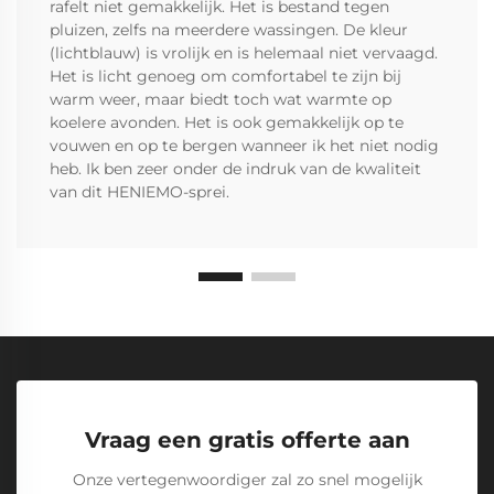
rafelt niet gemakkelijk. Het is bestand tegen
pluizen, zelfs na meerdere wassingen. De kleur
(lichtblauw) is vrolijk en is helemaal niet vervaagd.
Het is licht genoeg om comfortabel te zijn bij
warm weer, maar biedt toch wat warmte op
koelere avonden. Het is ook gemakkelijk op te
vouwen en op te bergen wanneer ik het niet nodig
heb. Ik ben zeer onder de indruk van de kwaliteit
van dit HENIEMO-sprei.
Vraag een gratis offerte aan
Onze vertegenwoordiger zal zo snel mogelijk