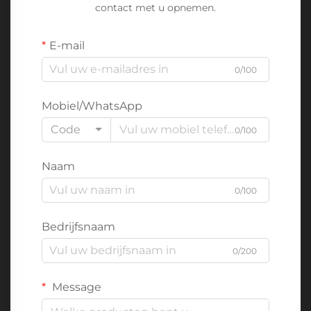
contact met u opnemen.
E-mail
0/100
Mobiel/WhatsApp
Code
0/100
Naam
0/100
Bedrijfsnaam
0/200
Message