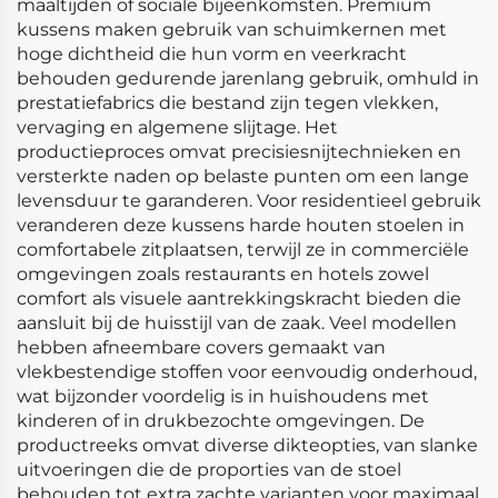
maaltijden of sociale bijeenkomsten. Premium
kussens maken gebruik van schuimkernen met
hoge dichtheid die hun vorm en veerkracht
behouden gedurende jarenlang gebruik, omhuld in
prestatiefabrics die bestand zijn tegen vlekken,
vervaging en algemene slijtage. Het
productieproces omvat precisiesnijtechnieken en
versterkte naden op belaste punten om een lange
levensduur te garanderen. Voor residentieel gebruik
veranderen deze kussens harde houten stoelen in
comfortabele zitplaatsen, terwijl ze in commerciële
omgevingen zoals restaurants en hotels zowel
comfort als visuele aantrekkingskracht bieden die
aansluit bij de huisstijl van de zaak. Veel modellen
hebben afneembare covers gemaakt van
vlekbestendige stoffen voor eenvoudig onderhoud,
wat bijzonder voordelig is in huishoudens met
kinderen of in drukbezochte omgevingen. De
productreeks omvat diverse dikteopties, van slanke
uitvoeringen die de proporties van de stoel
behouden tot extra zachte varianten voor maximaal