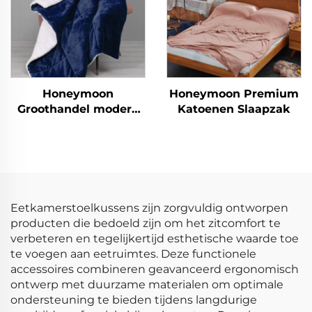
Honeymoon
Honeymoon Premium
Groothandel modern
Katoenen Slaapzak
100% polyester extra
zachte maatwerk
kerstdeken,
dubbelzijdige deken
sherpa deken
Eetkamerstoelkussens zijn zorgvuldig ontworpen
producten die bedoeld zijn om het zitcomfort te
verbeteren en tegelijkertijd esthetische waarde toe
te voegen aan eetruimtes. Deze functionele
accessoires combineren geavanceerd ergonomisch
ontwerp met duurzame materialen om optimale
ondersteuning te bieden tijdens langdurige