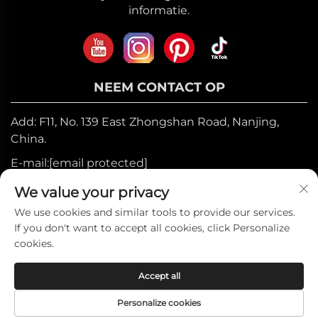
informatie.
NEEM CONTACT OP
Add: F11, No. 139 East Zhongshan Road, Nanjing,
China.
E-mail:
[email protected]
Mobiel:
+86-17327710449
We value your privacy
Tel:
+86-025-84573776
We use cookies and similar tools to provide our services.
If you don't want to accept all cookies, click Personalize
cookies.
Auteursrecht © 2025 door Heniemo Home
Accept all
Collection Co., Ltd. —
Privacybeleid
Personalize cookies