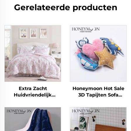
Gerelateerde producten
Extra Zacht
Honeymoon Hot Sale
Huidvriendelijk
3D Tapijten Sofa
Ademend Eucalyptus
Decoratieve Kinderen
Microvezel Deken
Thuis Sloopkussens
Lichte Alternatief voor
Covers voor
Eendendekens Duvet
Slaapkamer