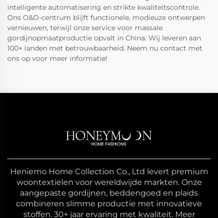
intelligente automatisering en strikte kwaliteitscontrole.
Ons O&O-centrum blijft functionele, modieuze ontwerpen
vernieuwen, terwijl onze service voor massale
gordijnopmaatproductie opvalt in China. Wij leveren aan
100+ landen met betrouwbaarheid. Neem nu contact met
ons op voor meer informatie!
Heniemo Home Collection Co., Ltd levert premium
woontextielen voor wereldwijde markten. Onze
aangepaste gordijnen, beddengoed en plaids
combineren slimme productie met innovatieve
stoffen. 30+ jaar ervaring met kwaliteit. Meer