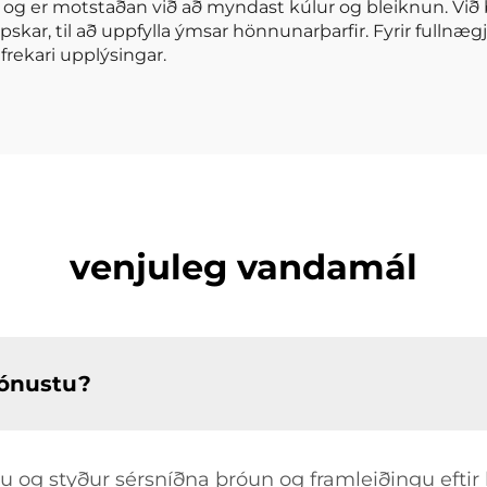
eika, og er motstaðan við að myndast kúlur og bleiknun. V
kar, til að uppfylla ýmsar hönnunarþarfir. Fyrir fullnægjan
 frekari upplýsingar.
venjuleg vandamál
ónustu?
og styður sérsníðna þróun og framleiðingu eftir b