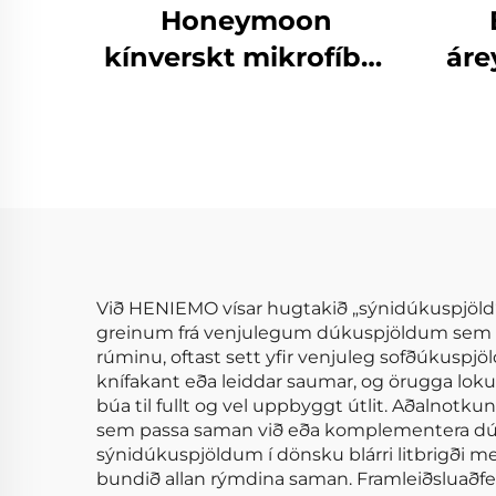
Honeymoon
kínverskt mikrofíber
áre
þekja sumar þekja
skaut svefnpokar og
ei
hylki
efn
Við HENIEMO vísar hugtakið „sýnidúkuspjöld“ 
greinum frá venjulegum dúkuspjöldum sem not
rúminu, oftast sett yfir venjuleg sofðúkuspjö
knífakant eða leiddar saumar, og örugga lokun
búa til fullt og vel uppbyggt útlit. Aðalnotk
sem passa saman við eða komplementera dúng
sýnidúkuspjöldum í dönsku blárri litbrigði 
bundið allan rýmdina saman. Framleiðsluaðf