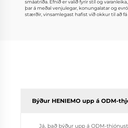
smáatriða. Efnið er valið fyrir stíl og varanl
þar á meðal venjulegar, konungalatar og evróps
stærðir, vinsamlegast hafist við okkur til að fá
Býður HENIEMO upp á ODM-thj
Já, það býður upp á ODM-thjónustu 