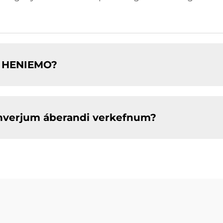
ru HENIEMO?
nhverjum áberandi verkefnum?