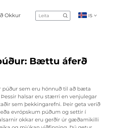
ð Okkur
IS
 púður: Bættu áferð
ir púður sem eru hönnuð til að bæta
 Þessir halsar eru stærri en venjulegar
aðir sem þekkingarefni. Þeir geta verið
 eða evrópskum púðum og settir í
sarnir okkar eru gerðir úr gæðamikilli
leika og mjúkan viðfinning. Þú getur