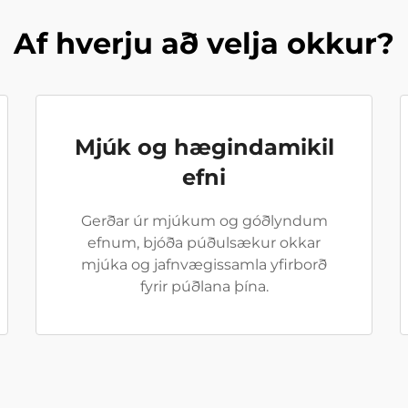
Af hverju að velja okkur?
Mjúk og hægindamikil
efni
Gerðar úr mjúkum og góðlyndum
efnum, bjóða púðulsækur okkar
mjúka og jafnvægissamla yfirborð
fyrir púðlana þína.