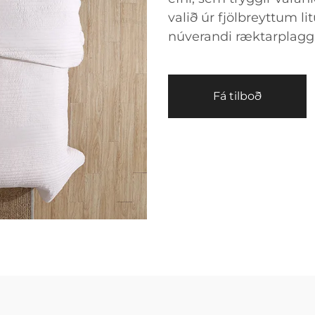
valið úr fjölbreyttum l
núverandi ræktarplagg e
Fá tilboð