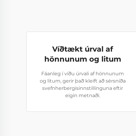
Víðtækt úrval af
hönnunum og litum
Fáanleg í víðu úrvali af hönnunum
og litum, gerir það kleift að sérsníða
svefnherbergisinnstillinguna eftir
eigin metnaði.