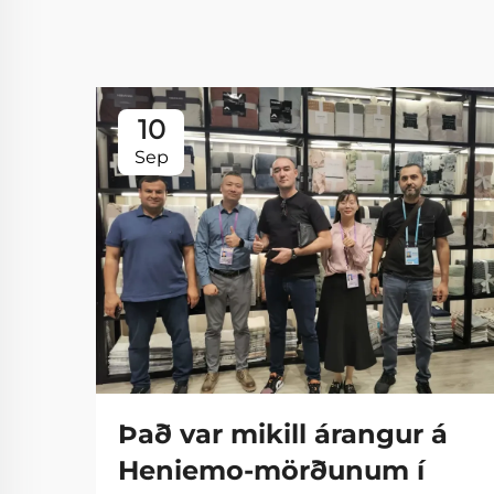
10
Sep
Það var mikill árangur á
Heniemo-mörðunum í