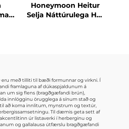
n
Honeymoon Heitur
íma
Selja Náttúrulega Höf
 mjúk
Skjöldur Einfaldur
aftur
Ísólaður Grommet
r á
Myrkur Skjöldur fyrir
eð
Rúmshljóð
 með tilliti til bæði formunnar og virkni. Í
æfandi framlaguna af dúkaspjaldunum á
nan um sig flens (bragðgæfandi brún),
halda innlögginu örugglega á sínum stað og
ð til að koma innlitum, mynstrum og textúr,
rbergissamsetningu. Til dæmis geta sett af
entlitinn úr listaverki í herberginu og
ganum og gallalausa útfærslu bragðgæfandi