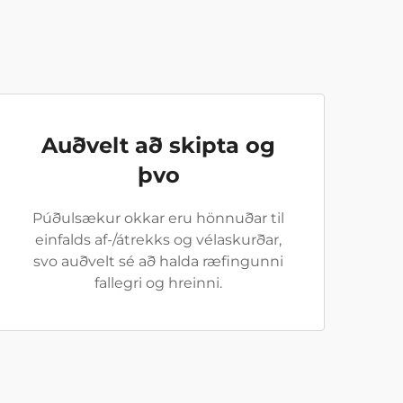
Auðvelt að skipta og
þvo
Púðulsækur okkar eru hönnuðar til
einfalds af-/átrekks og vélaskurðar,
svo auðvelt sé að halda ræfingunni
fallegri og hreinni.