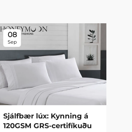
08
0
Sep
Se
Sjálfbær lúx: Kynning á
Fa
120GSM GRS-certifíkuðu
90