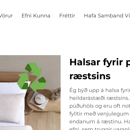
Vörur
Efni Kunna
Fréttir
Hafa Samband Vi
Halsar fyrir
ræstsins
Ég býð upp á halsa fyr
heildarástæði ræstsins.
púðuhöls og eru oft not
fylltir með venjulegum
endanum á ræstinu. Hal
efni, sem tryggir varan