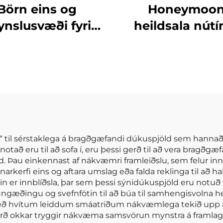
Börn eins og
Honeymoo
ynslusvæði fyrir
heildsala nút
börn óháð
100% polyester
turfræðilegum
sérsniðin plítsa 
um Foldanlegur
á móti og aftu
áreynslumati
móti plítsa m
sherpa
til sérstaklega á bragðgæfandi dúkuspjöld sem hannað eru
að eru til að sofa í, eru þessi gerð til að vera bragðg
ld. Þau einkennast af nákvæmri framleiðslu, sem felur in
arkerfi eins og aftara umslag eða falda reklinga til að 
unin er innblíðsla, þar sem þessi sýnidúkuspjöld eru notu
æðingu og svefnfötin til að búa til samhengisvolna he
með hvítum leiddum smáatriðum nákvæmlega tekið upp akc
erð okkar tryggir nákvæma samsvörun mynstra á framla