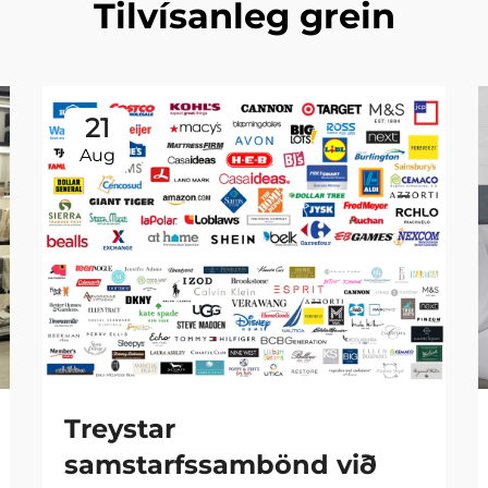
Tilvísanleg grein
21
Aug
Treystar
samstarfssambönd við