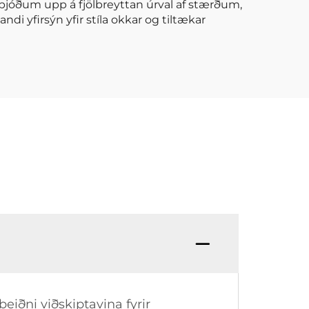
ið bjóðum upp á fjölbreyttan úrval af stærðum,
di yfirsýn yfir stíla okkar og tiltækar
eiðni viðskiptavina fyrir