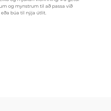
itum og mynstrum til að passa við
ða búa til nýja útlit.