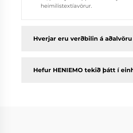
heimilistextíavörur.
Hverjar eru verðbilin á aðalvö
Hefur HENIEMO tekið þátt í ei