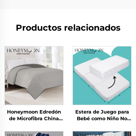
Productos relacionados
Honeymoon Edredón
Estera de Juego para
de Microfibra China
Bebé como Niño No
Verano Edredón
Tóxica para Gatear
Sábanas Colcha y
Estera Plegable para