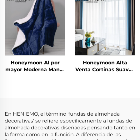
Cubrecamas
Gimnasio Infantil
Esteras de Juego
Honeymoon Al por
Honeymoon Alta
mayor Moderna Manta
Venta Cortinas Suaves
de Navidad 100%
Naturales con Forro
Poliéster Súper Suave
Sólido con Ojales para
Personalizada
Dormitorio Ventana
Reversible Doble Cara
de Sherpa
En HENIEMO, el término 'fundas de almohada
decorativas' se refiere específicamente a fundas de
almohada decorativas diseñadas pensando tanto en
la forma como en la función. A diferencia de las