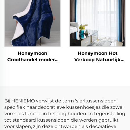
Honeymoon
Honeymoon Hot
Groothandel modern
Verkoop Natuurlijk
100% polyester extra
Zachte Gordijnen Effen
zachte maatwerk
Geïsoleerde Oogjes
kerstdeken,
Verduisterende
dubbelzijdige deken
Gordijnen voor
sherpa deken
Slaapkamer Raam
Bij HENIEMO verwijst de term 'sierkussenslopen'
specifiek naar decoratieve kussenhoesjes die zowel
vorm als functie in het oog houden. In tegenstelling
tot standaard kussenslopen die worden gebruikt
voor slapen, zijn deze ontworpen als decoratieve