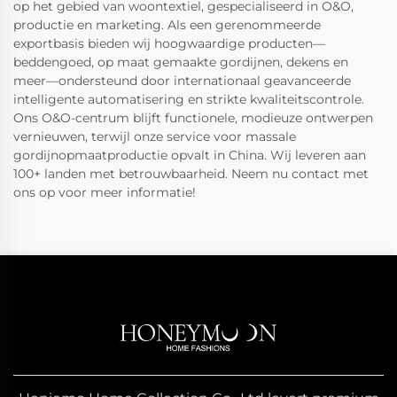
op het gebied van woontextiel, gespecialiseerd in O&O,
productie en marketing. Als een gerenommeerde
exportbasis bieden wij hoogwaardige producten—
beddengoed, op maat gemaakte gordijnen, dekens en
meer—ondersteund door internationaal geavanceerde
intelligente automatisering en strikte kwaliteitscontrole.
Ons O&O-centrum blijft functionele, modieuze ontwerpen
vernieuwen, terwijl onze service voor massale
gordijnopmaatproductie opvalt in China. Wij leveren aan
100+ landen met betrouwbaarheid. Neem nu contact met
ons op voor meer informatie!