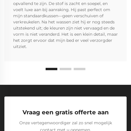
opvallend te zijn. De stof is zacht en soepel, en
voelt luxe aan bij aanraking. Hij past perfect om
mijn standaardkussen—geen verschuiven of
verkreukelen. Na het wassen ziet hij er nog steeds
uitstekend uit; de kleuren zijn niet vervaagd en de
vorm is niet veranderd. Het is een klein detail, maar
het zorgt ervoor dat mijn bed er veel verzorgder
uitziet.
Vraag een gratis offerte aan
Onze vertegenwoordiger zal zo snel mogelijk
contact met u opnemen.