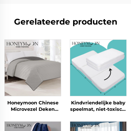
Gerelateerde producten
Honeymoon Chinese
Kindvriendelijke baby
Microvezel Deken
speelmat, niet-toxisch,
Zomer Deken Laken &
kinderkruipmat,
Dekbedovertrekken
vouwbaar, speelmat