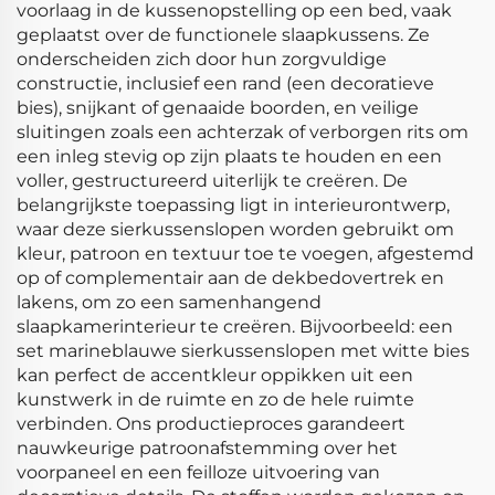
voorlaag in de kussenopstelling op een bed, vaak
geplaatst over de functionele slaapkussens. Ze
onderscheiden zich door hun zorgvuldige
constructie, inclusief een rand (een decoratieve
bies), snijkant of genaaide boorden, en veilige
sluitingen zoals een achterzak of verborgen rits om
een inleg stevig op zijn plaats te houden en een
voller, gestructureerd uiterlijk te creëren. De
belangrijkste toepassing ligt in interieurontwerp,
waar deze sierkussenslopen worden gebruikt om
kleur, patroon en textuur toe te voegen, afgestemd
op of complementair aan de dekbedovertrek en
lakens, om zo een samenhangend
slaapkamerinterieur te creëren. Bijvoorbeeld: een
set marineblauwe sierkussenslopen met witte bies
kan perfect de accentkleur oppikken uit een
kunstwerk in de ruimte en zo de hele ruimte
verbinden. Ons productieproces garandeert
nauwkeurige patroonafstemming over het
voorpaneel en een feilloze uitvoering van