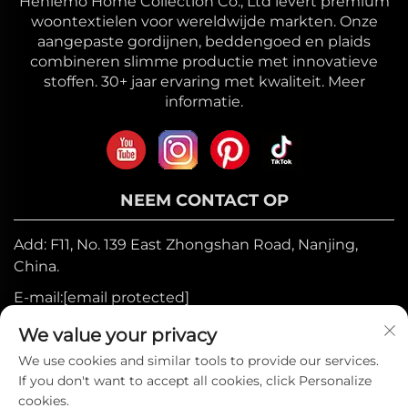
Heniemo Home Collection Co., Ltd levert premium
woontextielen voor wereldwijde markten. Onze
aangepaste gordijnen, beddengoed en plaids
combineren slimme productie met innovatieve
stoffen. 30+ jaar ervaring met kwaliteit. Meer
informatie.
NEEM CONTACT OP
Add: F11, No. 139 East Zhongshan Road, Nanjing,
China.
E-mail:
[email protected]
Mobiel:
+86-17327710449
We value your privacy
Tel:
+86-025-84573776
We use cookies and similar tools to provide our services.
If you don't want to accept all cookies, click Personalize
cookies.