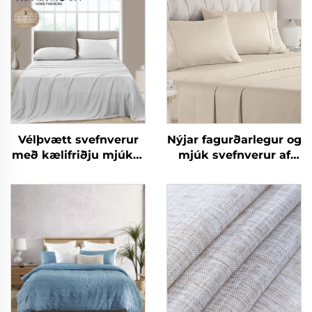
Vélþvætt svefnverur
Nýjar fagurðarlegur og
með kælifriðju mjúkar
mjúk svefnverur af
og silki
mikrófíber eins og
bómull 90gsm
fyrirheituð ólíkind
svefnverur fyrir allar
árstíðir