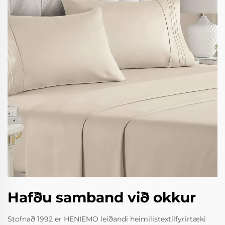
Hafðu samband við okkur
Stofnað 1992 er HENIEMO leiðandi heimilistextílfyrirtæki