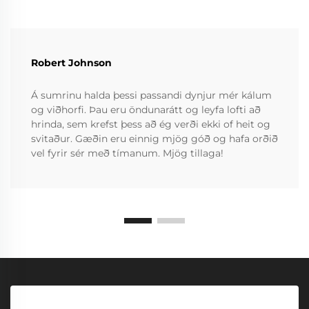
Robert Johnson
Á sumrinu halda þessi passandi dynjur mér kálum
og viðhorfi. Þau eru öndunarátt og leyfa lofti að
hrinda, sem krefst þess að ég verði ekki of heit og
svitaður. Gæðin eru einnig mjög góð og hafa orðið
vel fyrir sér með tímanum. Mjög tillaga!