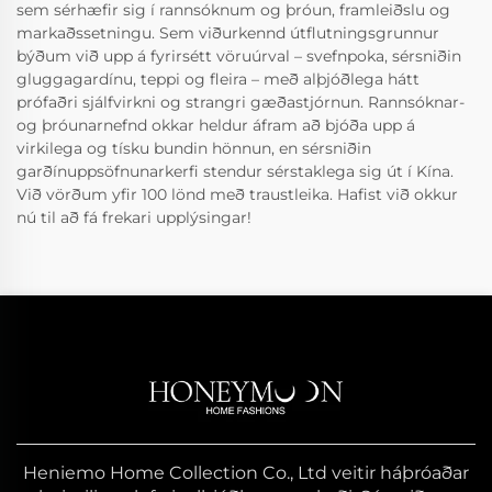
sem sérhæfir sig í rannsóknum og þróun, framleiðslu og
markaðssetningu. Sem viðurkennd útflutningsgrunnur
býðum við upp á fyrirsétt vöruúrval – svefnpoka, sérsniðin
gluggagardínu, teppi og fleira – með alþjóðlega hátt
prófaðri sjálfvirkni og strangri gæðastjórnun. Rannsóknar-
og þróunarnefnd okkar heldur áfram að bjóða upp á
virkilega og tísku bundin hönnun, en sérsniðin
garðínuppsöfnunarkerfi stendur sérstaklega sig út í Kína.
Við vörðum yfir 100 lönd með traustleika. Hafist við okkur
nú til að fá frekari upplýsingar!
Heniemo Home Collection Co., Ltd veitir háþróaðar