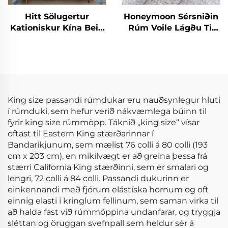
Hitt Sölugertur
Honeymoon Sérsniðin
Kationiskur Kína Bein
Rúm Voile Lágðu Til
Hálsunur Mikrofiber
Skjöldur & Drapes
Krinkla Upphengdur
Stofuhljóð Grommet
Hlífardúkasetur
Sjáíður Gluggaskjöl
fyrir Heimilið
King size passandi rúmdukar eru nauðsynlegur hluti
í rúmduki, sem hefur verið nákvæmlega búinn til
fyrir king size rúmmöpp. Táknið „king size“ vísar
oftast til Eastern King stærðarinnar í
Bandaríkjunum, sem mælist 76 colli á 80 colli (193
cm x 203 cm), en mikilvægt er að greina þessa frá
stærri California King stærðinni, sem er smalari og
lengri, 72 colli á 84 colli. Passandi dukurinn er
einkennandi með fjórum elástíska hornum og oft
einnig elasti í kringlum fellinum, sem saman virka til
að halda fast við rúmmöppina undanfarar, og tryggja
sléttan og öruggan svefnpall sem heldur sér á