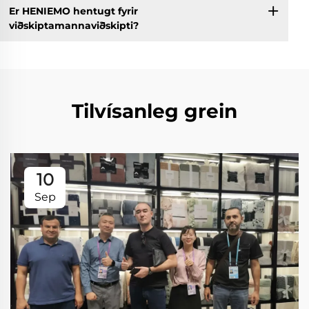
Er HENIEMO hentugt fyrir
viðskiptamannaviðskipti?
Tilvísanleg grein
10
Sep