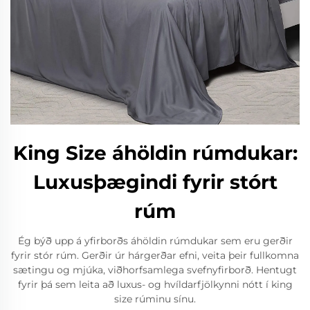
King Size áhöldin rúmdukar:
Luxusþægindi fyrir stórt
rúm
Ég býð upp á yfirborðs áhöldin rúmdukar sem eru gerðir
fyrir stór rúm. Gerðir úr hárgerðar efni, veita þeir fullkomna
sætingu og mjúka, viðhorfsamlega svefnyfirborð. Hentugt
fyrir þá sem leita að luxus- og hvíldarfjölkynni nótt í king
size rúminu sínu.