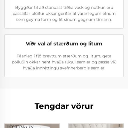
Byggðar til að standast tíðka vask og notkun eru
passaðar plúður okkar gerðar af varanlegum efnum
sem geyma form og lit sínum gegnum tímann.
Víðr val af stærðum og litum
Fáanleg í fjölbreyttum stærðum og litum, geta
pölluðin okkar hent hvaða rúgul sem er og passa við
hvaða innréttingu svefnherbergis sem er.
Tengdar vörur