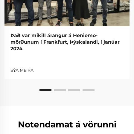
Það var mikill árangur á Heniemo-
mörðunum í Frankfurt, Þýskalandi, í janúar
2024
SÝA MEIRA
Notendamat á vörunni