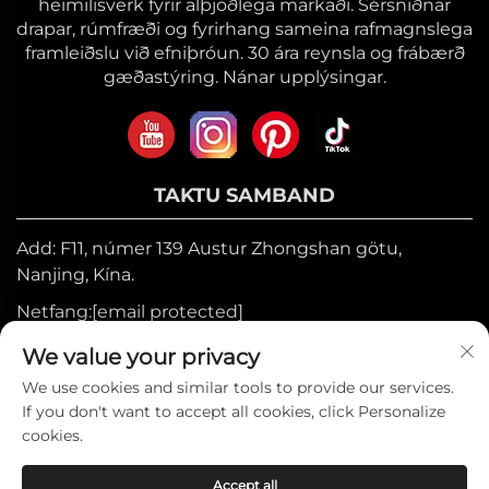
heimilisverk fyrir alþjóðlega markaði. Sérsniðnar
drapar, rúmfræði og fyrirhang sameina rafmagnslega
framleiðslu við efniþróun. 30 ára reynsla og frábærð
gæðastýring. Nánar upplýsingar.
TAKTU SAMBAND
Add: F11, númer 139 Austur Zhongshan götu,
Nanjing, Kína.
Netfang:
[email protected]
Farsími:
+86-17327710449
We value your privacy
Sími:
+86-025-84573776
We use cookies and similar tools to provide our services.
If you don't want to accept all cookies, click Personalize
cookies.
Höfundarréttur © 2025 hjá Heniemo Home
Accept all