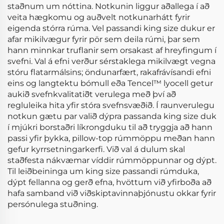
staðnum um nóttina. Notkunin liggur aðallega í að
veita hægkomu og auðvelt notkunarhátt fyrir
eigenda stórra rúma. Vel passandi king size dukur er
afar mikilvægur fyrir pör sem deila rúmi, þar sem
hann minnkar truflanir sem orsakast af hreyfingum í
svefni. Val á efni verður sérstaklega mikilvægt vegna
stóru flatarmálsins; öndunarfært, rakafrávísandi efni
eins og langtektu bómull eða Tencel™ lyocell getur
aukið svefnkvalitatiðt verulega með því að
regluleika hita yfir stóra svefnsvæðið. Í raunverulegu
notkun gætu par valið dýpra passanda king size duk
í mjúkri borstaðri líkrongduku til að tryggja að hann
passi yfir þykka, pillow-top rúmmöppu meðan hann
gefur kyrrsetningarkerfi. Við val á dulum skal
staðfesta nákvæmar víddir rúmmöppunnar og dýpt.
Til leiðbeininga um king size passandi rúmduka,
dýpt fellanna og gerð efna, hvöttum við yfirboða að
hafa samband við viðskiptavinnaþjónustu okkar fyrir
persónulega stuðning.