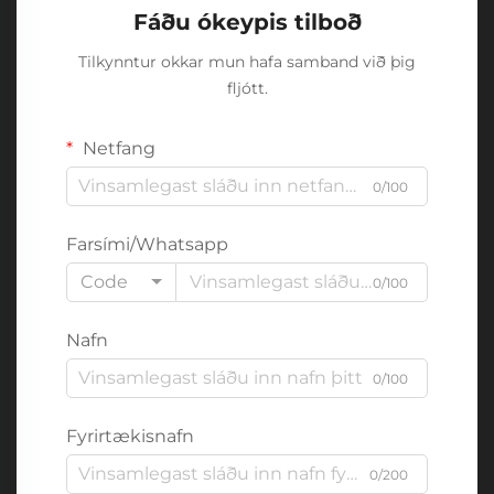
Fáðu ókeypis tilboð
Tilkynntur okkar mun hafa samband við þig
fljótt.
Netfang
0/100
Farsími/Whatsapp
Code
0/100
Nafn
0/100
Fyrirtækisnafn
0/200