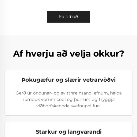
Fá tilboð
Af hverju að velja okkur?
Þokugæfur og slærir vetrarvöðvi
Gerð úr öndunar- og svitthreinsandi efnum, halda
rúmduk vorum cool og þurrum og tryggja
viðhorfskennda svefnupplifun.
Starkur og langvarandi