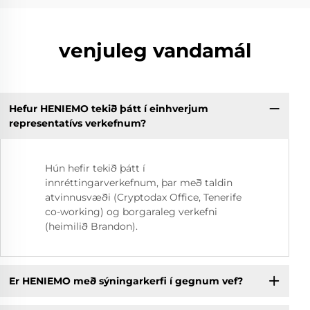
venjuleg vandamál
Hefur HENIEMO tekið þátt í einhverjum
representatívs verkefnum?
Hún hefir tekið þátt í
innréttingarverkefnum, þar með taldin
atvinnusvæði (Cryptodax Office, Tenerife
co-working) og borgaraleg verkefni
(heimilið Brandon).
Er HENIEMO með sýningarkerfi í gegnum vef?