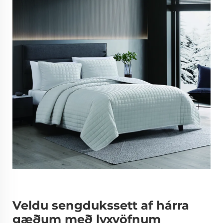
Veldu sengdukssett af hárra
gæðum með lyxvöfnum