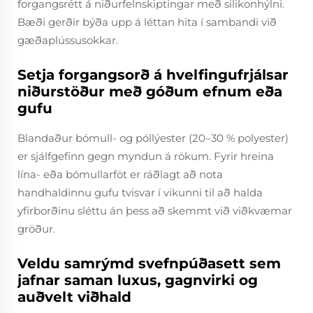
forgangsrétt á niðurfelnskiptingar með silikonhýlni.
Bæði gerðir býða upp á léttan hita í sambandi við
gæðaplússusokkar.
Setja forgangsorð á hvelfingufrjálsar
niðurstöður með góðum efnum eða
gufu
Blandaður bómull- og póllýester (20–30 % polyester)
er sjálfgefinn gegn myndun á rökum. Fyrir hreina
lína- eða bómullarföt er ráðlagt að nota
handhaldinnu gufu tvisvar í vikunni til að halda
yfirborðinu sléttu án þess að skemmt við viðkvæmar
gröður.
Veldu samrýmd svefnpúðasett sem
jafnar saman luxus, gagnvirki og
auðvelt viðhald