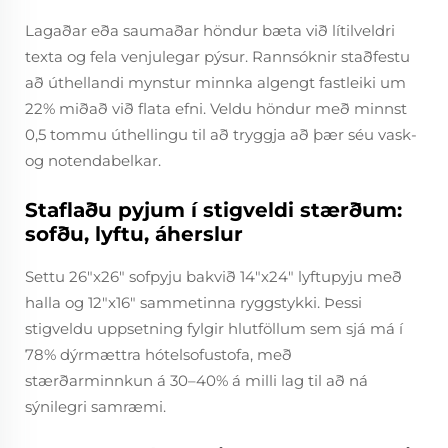
Lagaðar eða saumaðar höndur bæta við lítilveldri
texta og fela venjulegar pýsur. Rannsóknir staðfestu
að úthellandi mynstur minnka algengt fastleiki um
22% miðað við flata efni. Veldu höndur með minnst
0,5 tommu úthellingu til að tryggja að þær séu vask-
og notendabelkar.
Staflaðu pyjum í stigveldi stærðum:
sofðu, lyftu, áherslur
Settu 26"x26" sofpyju bakvið 14"x24" lyftupyju með
halla og 12"x16" sammetinna ryggstykki. Þessi
stigveldu uppsetning fylgir hlutföllum sem sjá má í
78% dýrmættra hótelsofustofa, með
stærðarminnkun á 30–40% á milli lag til að ná
sýnilegri samræmi.