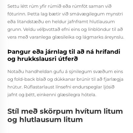
Settu létt rúm yfir rúmið eða rúmföt saman við
fóturinn. Þetta lag bætir við smávægilegum mynstri
eða litandstæðu en heldur jafnframt hlutlausum
grunn. Veldu vélþvottað efni eins og línblöndur til að
vera með varanlega glæsileika og lágmarks áreynslu.
Þangur eða járnlag til að ná hrífandi
og hrukkslausri útferð
Notaðu handheldan gufu á sýnilegum svæðum eins
og fold-back blað og dúkkanar brúnir til að fjarlægja
hrútur. Rúflastarlaust línsefni endurspeglar ljósið
jafnt og þétt, einkenni glæsilegra hótela.
Stíl með skörpum hvítum litum
og hlutlausum litum