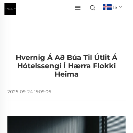
IS
Hvernig Á Að Búa Til Útlit Á
Hótelssengi Í Hærra Flokki
Heima
2025-09-24 15:09:06