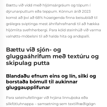
Bættu við vídd með hljómsárgráum og tópum í
dýrunarputtum eða teppum. Könnun árið 2023
komst að því að 68% húseigenda finna beisubláð til
grálegra sviptinga mest áhrifahrafnandi til að hækka
hljómlita svefnherbergi. Para köld steinhúð við varma
valnøtts-möbelsni til að halda hita og andspalli.
Bættu við sjón- og
gluggaáhrifum með textúru og
skipulag putta
Blandaðu efnum eins og lín, silki og
borstaða bómull til aukinnar
gluggaupplifunar
Para sateínufellingar við hrjána linnuþoka eða
sílkfötluhnappa – samsetning sem textílfræðigögn