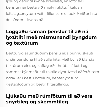
ljósi og gefur til kynna hreinlæti, en loftgæði
þenslunnar bæta við mjúkri glötu. Í kaldari
loftslagsbreytum veitir fillur sem er aukið niður hita
án ofnæmiskvanstaða.
Löggaðu saman þenslur til að ná
lyxútliti með mismunandi þyngdum
og textúrum
Bættu við saumduðum þenslu eða þunnu skauti
undir þensluna til að stilla hita. Með því að blanda
textúrum eins og kaffagarðs-hnúta af kotti og
sammet býr maður til taktila dýpt. Þessi aðferð, sem
notað er í bestu hótelum, hentar ýmsum
gestaglöðum og bætir hitastillingu.
Ljúkaðu með rúmfötum til að vera
snyrtileg og skemmtileg