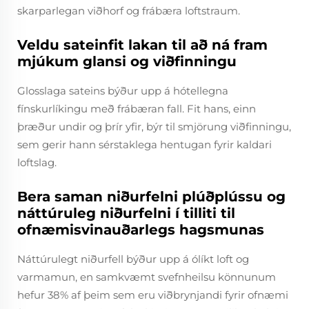
skarparlegan viðhorf og frábæra loftstraum.
Veldu sateinfit lakan til að ná fram
mjúkum glansi og viðfinningu
Glosslaga sateins býður upp á hótellegna
fínskurlíkingu með frábæran fall. Fit hans, einn
þræður undir og þrír yfir, býr til smjörung viðfinningu,
sem gerir hann sérstaklega hentugan fyrir kaldari
loftslag.
Bera saman niðurfelni plúðplússu og
náttúruleg niðurfelni í tilliti til
ofnæmisvinauðarlegs hagsmunas
Náttúrulegt niðurfell býður upp á ólíkt loft og
varmamun, en samkvæmt svefnheilsu könnunum
hefur 38% af þeim sem eru viðbrynjandi fyrir ofnæmi