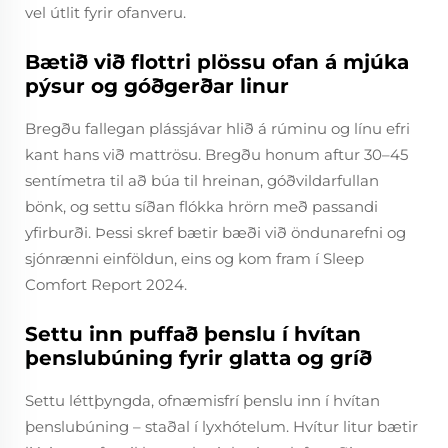
vel útlit fyrir ofanveru.
Bætið við flottri plössu ofan á mjúka
pýsur og góðgerðar linur
Bregðu fallegan plássjávar hlið á rúminu og línu efri
kant hans við mattrösu. Bregðu honum aftur 30–45
sentímetra til að búa til hreinan, góðvildarfullan
bönk, og settu síðan flókka hrörn með passandi
yfirburði. Þessi skref bætir bæði við öndunarefni og
sjónrænni einföldun, eins og kom fram í Sleep
Comfort Report 2024.
Settu inn puffað þenslu í hvítan
þenslubúning fyrir glatta og gríð
Settu léttþyngda, ofnæmisfrí þenslu inn í hvítan
þenslubúning – staðal í lyxhótelum. Hvítur litur bætir