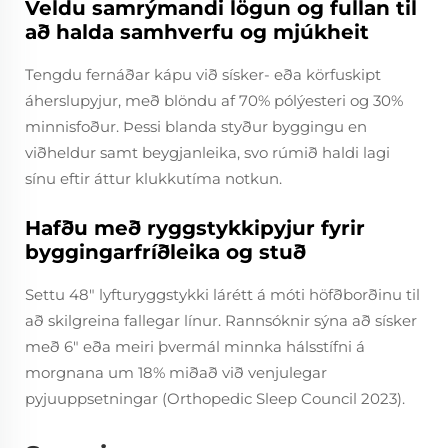
Veldu samrýmandi lögun og fullan til
að halda samhverfu og mjúkheit
Tengdu fernáðar kápu við sísker- eða körfuskipt
áherslupyjur, með blöndu af 70% pólýesteri og 30%
minnisfoður. Þessi blanda styður byggingu en
viðheldur samt beygjanleika, svo rúmið haldi lagi
sínu eftir áttur klukkutíma notkun.
Hafðu með ryggstykkipyjur fyrir
byggingarfríðleika og stuð
Settu 48" lyfturyggstykki lárétt á móti höfðborðinu til
að skilgreina fallegar línur. Rannsóknir sýna að sísker
með 6" eða meiri þvermál minnka hálsstífni á
morgnana um 18% miðað við venjulegar
pyjuuppsetningar (Orthopedic Sleep Council 2023).