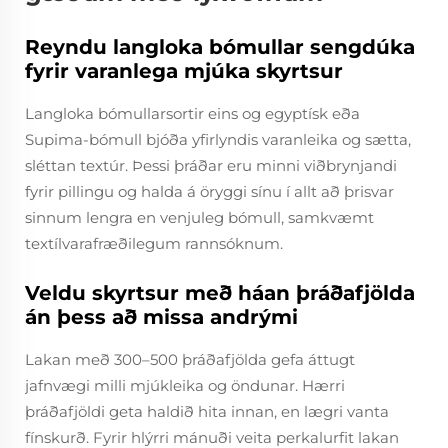
Reyndu langloka bómullar sengdúka
fyrir varanlega mjúka skyrtsur
Langloka bómullarsortir eins og egyptísk eða
Supima-bómull bjóða yfirlyndis varanleika og sætta,
sléttan textúr. Þessi þráðar eru minni viðbrynjandi
fyrir pillingu og halda á öryggi sínu í allt að þrisvar
sinnum lengra en venjuleg bómull, samkvæmt
textílvarafræðilegum rannsóknum.
Veldu skyrtsur með háan þráðafjölda
án þess að missa andrými
Lakan með 300–500 þráðafjölda gefa áttugt
jafnvægi milli mjúkleika og öndunar. Hærri
þráðafjöldi geta haldið hita innan, en lægri vanta
fínskurð. Fyrir hlýrri mánuði veita perkalurfit lakan