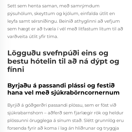
Sett sem henta saman, með samrýmdum
pýsuhölum, skeyttum og kjólum, einfalda útlit en
leyfa samt sérsníðingu. Beinið athyglinni að vefjum
sem hægt er að tvæla í vél með litfastum litum til að
varðveita útlit yfir tíma.
Lögguðu svefnpúði eins og
bestu hótelin til að ná dýpt og
fínni
Byrjaðu á passandi plássi og festið
hana vel með sjúkrabörncornernum
Byrjið á góðgerðri passandi plössu, sem er föst við
sjúkrabarnshorn – aðferð sem fjarlægir rök og heldur
plössunni örugglega á sínum stað. Slétt grunnlög eru
forsenda fyrir að koma í lag án hliðrunar og tryggja