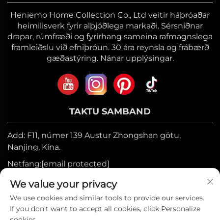
Heniemo Home Collection Co., Ltd veitir háþróaðar
heimilisverk fyrir alþjóðlega markaði. Sérsniðnar
drapar, rúmfræði og fyrirhang sameina rafmagnslega
framleiðslu við efniþróun. 30 ára reynsla og frábærð
gæðastýring. Nánar upplýsingar.
TAKTU SAMBAND
Add: F11, númer 139 Austur Zhongshan götu,
Nanjing, Kína.
Netfang:
[email protected]
Farsími:
+86-17327710449
We value your privacy
Sími:
+86-025-84573776
We use cookies and similar tools to provide our services.
If you don't want to accept all cookies, click Personalize
cookies.