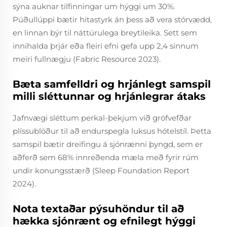
sýna auknar tilfinningar um hýggi um 30%.
Púðullúppi bætir hitastyrk án þess að vera stórvædd,
en linnan býr til náttúrulega breytileika. Sett sem
innihalda þrjár eða fleiri efni gefa upp 2,4 sinnum
meiri fullnægju (Fabric Resource 2023).
Bæta samfelldri og hrjánlegt samspil
milli sléttunnar og hrjánlegrar átaks
Jafnvægi sléttum perkal-þekjum við grófvefðar
plíssublöður til að endurspegla luksus hótelstíl. Þetta
samspil bætir dreifingu á sjónrænni þyngd, sem er
aðferð sem 68% innreðenda mæla með fyrir rúm
undir konungsstærð (Sleep Foundation Report
2024).
Nota textaðar pýsuhöndur til að
hækka sjónrænt og efnilegt hýggi