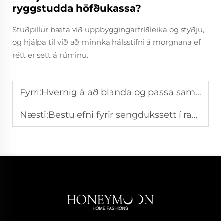
ryggstudda höfðukassa?
Stuðpillur bæta við uppbyggingarfríðleika og styðju,
og hjálpa til við að minnka hálsstífni á morgnana ef
rétt er sett á rúminu.
Fyrri:
Hvernig á að blanda og passa saman stök hluti úr mismunandi sengdukssettum
Næsti:
Bestu efni fyrir sengdukssett í rakaheimilum