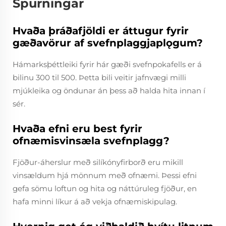
Spurningar
Hvaða þráðafjöldi er áttugur fyrir
gæðavörur af svefnplaggjaplǫgum?
Hámarksþéttleiki fyrir hár gæði svefnpokafells er á
bilinu 300 til 500. Þetta bili veitir jafnvægi milli
mjúkleika og öndunar án þess að halda hita innan í
sér.
Hvaða efni eru best fyrir
ofnæmisvinsæla svefnplagg?
Fjöður-áherslur með silíkónyfirborð eru mikill
vinsældum hjá mönnum með ofnæmi. Þessi efni
gefa sömu loftun og hita og náttúruleg fjöður, en
hafa minni líkur á að vekja ofnæmiskipulag.