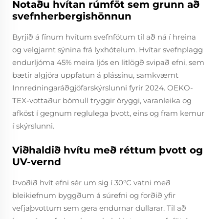
Notaðu hvítan rúmföt sem grunn að
svefnherbergishönnun
Byrjið á fínum hvítum svefnfötum til að ná í hreina
og velgjarnt sýnina frá lyxhótelum. Hvítar svefnplagg
endurljóma 45% meira ljós en litlögð svipað efni, sem
bætir algjöra uppfatun á plássinu, samkvæmt
Innredningaráðgjöfarskýrslunni fyrir 2024. OEKO-
TEX-vottaður bómull tryggir öryggi, varanleika og
afköst í gegnum reglulega þvott, eins og fram kemur
í skýrslunni.
Viðhaldið hvítu með réttum þvott og
UV-vernd
Þvoðið hvít efni sér um sig í 30°C vatni með
bleikiefnum byggðum á súrefni og forðið yfir
vefjaþvottum sem gera endurnar dullarar. Til að