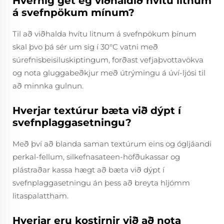
Hvernig get ég viðhaldið hvítu litnum
á svefnpökum mínum?
Til að viðhalda hvítu litnum á svefnpökum þínum
skal þvo þá sér um sig í 30°C vatni með
súrefnisbeisiluskiptingum, forðast vefjaþvottavökva
og nota gluggabeðkjur með útrýmingu á úví-ljósi til
að minnka gulnun.
Hverjar textúrur bæta við dýpt í
svefnplaggasetningu?
Með því að blanda saman textúrum eins og ógljáandi
perkal-fellum, silkefnasateen-höfðukassar og
plástraðar kassa hægt að bæta við dýpt í
svefnplaggasetningu án þess að breyta hljómm
litaspalattham.
Hverjar eru kostirnir við að nota