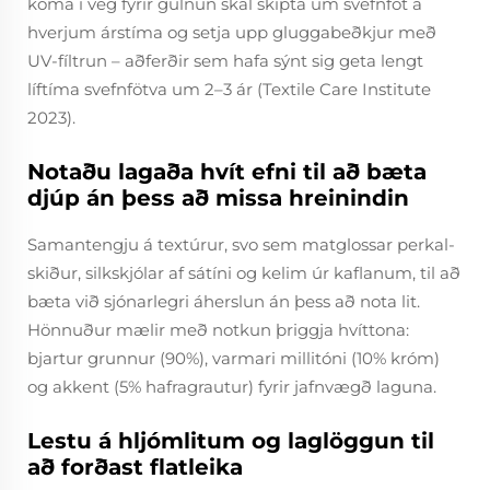
koma í veg fyrir gulnun skal skipta um svefnföt á
hverjum árstíma og setja upp gluggabeðkjur með
UV-fíltrun – aðferðir sem hafa sýnt sig geta lengt
líftíma svefnfötva um 2–3 ár (Textile Care Institute
2023).
Notaðu lagaða hvít efni til að bæta
djúp án þess að missa hreinindin
Samantengju á textúrur, svo sem matglossar perkal-
skiður, silkskjólar af sátíni og kelim úr kaflanum, til að
bæta við sjónarlegri áherslun án þess að nota lit.
Hönnuður mælir með notkun þriggja hvíttona:
bjartur grunnur (90%), varmari millitóni (10% króm)
og akkent (5% hafragrautur) fyrir jafnvægð laguna.
Lestu á hljómlitum og laglöggun til
að forðast flatleika