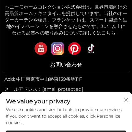
ヘニーモホームコレクション株式会社は、世界市場向けの
高品質ホームテキスタイルを提供しています。当社のオー
ダーカーテンや寝具、ブランケットは、スマート製造と生
地のイノベーションを融合させたものです。30年以上に
わたる品質への取り組みについて詳しくはこちら。
お問い合わせ
Add: 中国南京市中山路東139番地11F
メールアドレス：
[email protected]
モバイル:
+86-17327710449
We value your privacy
電話番号：
+86-025-84573776
We use cookies and similar tools to provide our services.
If you don't want to accept all cookies, click Personalize
cookies.
© 2025 Heniemo Home Collection Co., Ltd.の