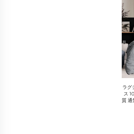
ラグ
ス 1
質 