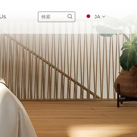
Us
JA