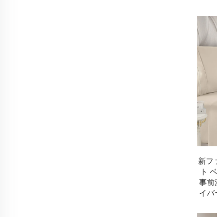
新フ
ト 
事前
イバ