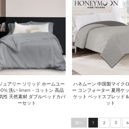
ジュアリー ソリッド ホームユー
ハネムーン 中国製マイク
00% 洗い linen・コットン 高品
ー コンフォーター 夏用ケッ
通気性 天然素材 ダブルベッドカバ
ケット ベッドスプレッド
ーセット
ット
前へ
1
2
3
4