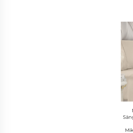
- Eleganta design – solida färger, tryck och broder
- Dolda blixtlås och knappförsedda för säker pas
- Maskintvättbar och ljusbeständig.
4. Täcken
- Andningsväsande och lättviktiga för året runt.
- Vändbara design för mångsidig stil.
- Handbroderade detaljer för lyxig struktur.
5. Kuddar och stopnitar
- Minneskudde, dun och mikrofiberfyllning för op
- Kylande gelinfunderade kuddar för varma sovar
- Dekorativa kuddar i trendiga mönster och strukt
Sän
Mik