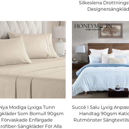
i.
Silkeslena Drottnings
Designersängkläd
sform.
timal nackstöd.
e.
Nya Modiga Lyxiga Tunn
Succé I Salu Lyxig Anpa
urer.
gkläder Som Bomull 90gsm
Handtag 90gsm Katio
Förvaskade Enfärgade
Rutmönster Sängtextils
rofiber-Sängkläder För Alla