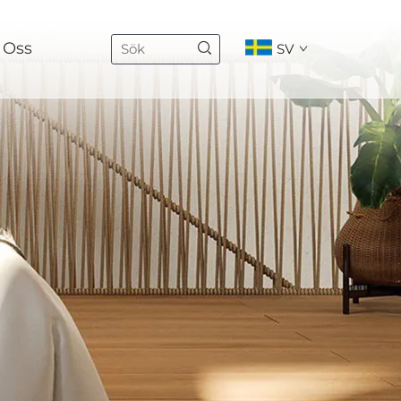
 Oss
SV