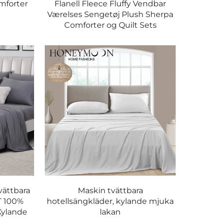
mforter
Flanell Fleece Fluffy Vendbar
Værelses Sengetøj Plush Sherpa
Comforter og Quilt Sets
ättbara
Maskin tvättbara
T 100%
hotellsängkläder, kylande mjuka
Kylande
lakan