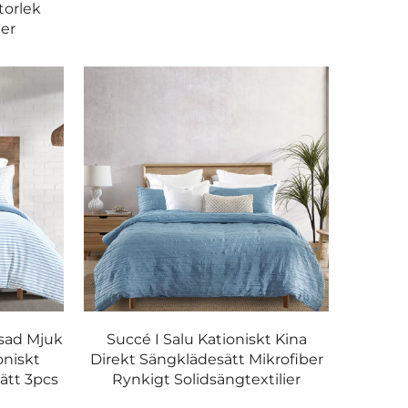
torlek
er
ssad Mjuk
Succé I Salu Kationiskt Kina
niskt
Direkt Sängklädesätt Mikrofiber
ätt 3pcs
Rynkigt Solidsängtextilier