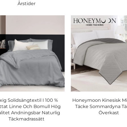
Årstider
n.
kel rengöring.
litetskontroll med miljövänliga processer:
vattenförbrukningen.
alie-fria textilier.
xig Solidsängtextil I 100 %
Honeymoon Kinesisk Mi
det är en fusion av innovation, komfort och elegans. Med 30+ å
ttat Linne Och Bomull Hög
Täcke Sommardyna Tä
. Oavsett om du behöver lyxiga hotelltäckena, mysiga hemlakan
litet Andningsbar Naturlig
Överkast
Täckmadrassätt