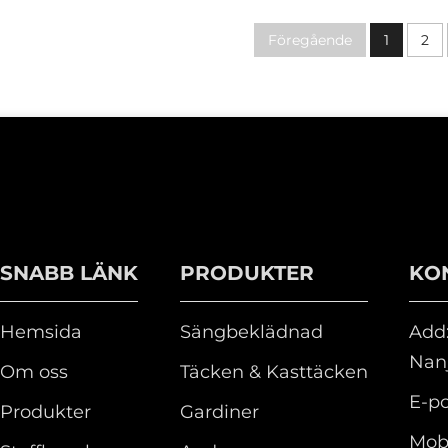
Föregående
1
2
SNABB LÄNK
PRODUKTER
KO
Hemsida
Sängbeklädnad
Add:
Nanj
Om oss
Täcken & Kasttäcken
E-po
Produkter
Gardiner
Mobi