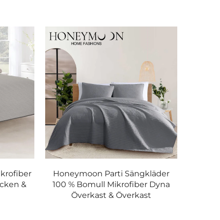
krofiber
Honeymoon Parti Sängkläder
rs erfarenhet levererar vi premium-
cken &
100 % Bomull Mikrofiber Dyna
 eller anpassade partier säkerställer HENIEMO
Överkast & Överkast