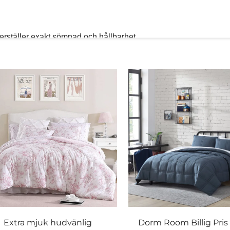
kerställer exakt sömnad och hållbarhet.
och felfria finisher.
arantera noll defekter.
a året runt.
isk sömn.
e material för säkra, hållbara sömnösningar.
er.
r och förpackningar.
Extra mjuk hudvänlig
Dorm Room Billig Pris