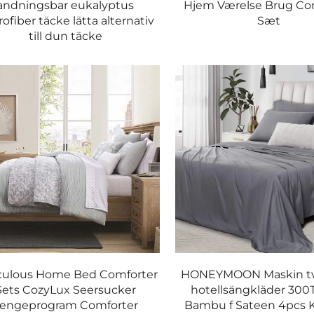
andningsbar eukalyptus
Hjem Værelse Brug Co
l leverans.
ofiber täcke lätta alternativ
Sæt
till dun täcke
rådräkning.
erenser.
 eller mikrofiber.
ldning och ojämn fyllningsfördelning.
culous Home Bed Comforter
HONEYMOON Maskin tv
Sets CozyLux Seersucker
hotellsängkläder 300
engeprogram Comforter
Bambu f Sateen 4pcs 