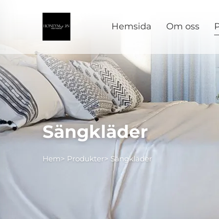
Hemsida
Om oss
P
Sängkläder
Hem>
Produkter
>
Sängkläder