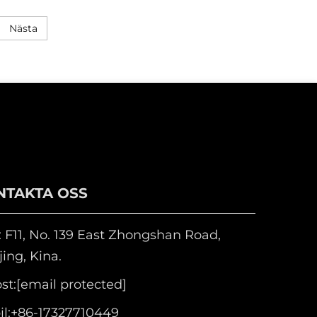
Nästa
NTAKTA OSS
 F11, No. 139 East Zhongshan Road,
ing, Kina.
st:
[email protected]
l:
+86-17327710449