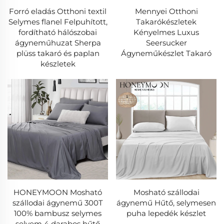
kényelmes alvásért.
Forró eladás Otthoni textil
Mennyei Otthoni
Selymes flanel Felpuhított,
Takarókészletek
- Antibakteriális és nedvességet elvezető anyagok
fordítható hálószobai
Kényelmes Luxus
higiénikus alvásért.
ágyneműhuzat Sherpa
Seersucker
plüss takaró és paplan
Ágyneműkészlet Takaró
- Környezetbarát festékek és OEKO-TEX®
készletek
tanúsítvánnyal rendelkező anyagok biztonságos,
fenntartható alvásmegoldásokhoz.
4. Testreszabás és nagykereskedelmi ellátási
lehetőségek
- Tömeges testreszabás szállodák, üdülők és
nagykereskedők számára.
- OEM/ODM szolgáltatások rugalmas dizájnokkal,
HONEYMOON Mosható
Mosható szállodai
méretekkel és csomagolással.
szállodai ágynemű 300T
ágynemű Hűtő, selymesen
100% bambusz selymes
puha lepedék készlet
- Versenyképes, gyártóhelyi árak gyors nemzetközi
selyem 4 darabos hűtő