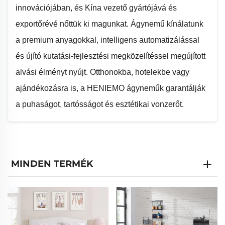
innovációjában, és Kína vezető gyártójává és
exportőrévé nőttük ki magunkat. Ágynemű kínálatunk
a premium anyagokkal, intelligens automatizálással
és újító kutatási-fejlesztési megközelítéssel megújított
alvási élményt nyújt. Otthonokba, hotelekbe vagy
ajándékozásra is, a HENIEMO ágyneműk garantálják
a puhaságot, tartósságot és esztétikai vonzerőt.
Miért válassza a HENIEMO ágyneműket?
1. Kiemelkedő anyagminőség
MINDEN TERMÉK
- Magas minőségű pamutból, lenvászonból,
bambuszból és mikroszálas anyagokból készül,
biztosítva a légáteresztést és kényelmet.
- Hipoallergén és bőrbarát – ideális érzékeny alvók