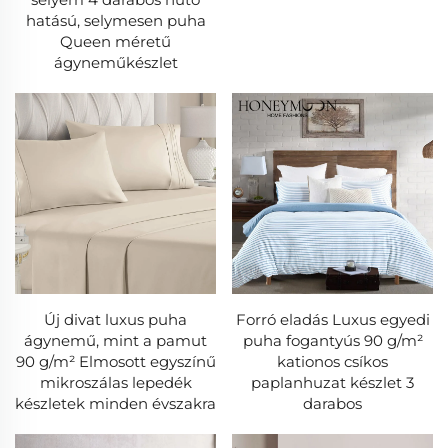
szállítással.
hatású, selymesen puha
Queen méretű
ágyneműkészlet
HENIEMO Ágynemű Termékkör
1. Ágyneműk
- Beállítható, lapos és párnahuzat készletek 200-1000
fonálszám között.
- Selyem, pamut és jersey szövetek különböző alvási
preferenciákhoz.
- Mély zsebek matracokhoz legfeljebb 18 colos
méretig.
Új divat luxus puha
Forró eladás Luxus egyedi
ágynemű, mint a pamut
puha fogantyús 90 g/m²
90 g/m² Elmosott egyszínű
kationos csíkos
2. Takarók
mikroszálas lepedék
paplanhuzat készlet 3
- Könnyű, mégis meleg – libatollal, selyemmel vagy
készletek minden évszakra
darabos
mikroszálas töltelékkel.