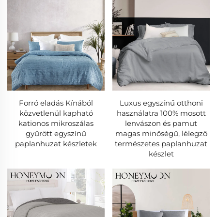
- Dobozöltéses kialakítás a csomósodás és az
egyenletes tölteteloszlás megelőzésére.
- Allergénmentes változatok is elérhetők.
3. Takaróhuzatok
- Elegáns dizájn – egyszínű, mintás és hímzett
változatban.
Forró eladás Kínából
Luxus egyszínű otthoni
közvetlenül kapható
használatra 100% mosott
- Rejtett cipzárok és gombzárok biztonságos
kationos mikroszálas
lenvászon és pamut
illeszkedésért.
gyűrött egyszínű
magas minőségű, lélegző
paplanhuzat készletek
természetes paplanhuzat
- Mosógépben mosható és színtartó.
készlet
4. Takarók
- Légáteresztő és könnyű, évszakok között is
használható.