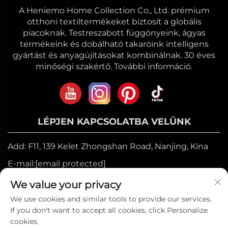
kényelméért.
A Heniemo Home Collection Co., Ltd. prémium
otthoni textiltermékeket biztosít a globális
piacoknak. Testreszabott függönyeink, ágyas
Kézművesség és Fenntarthatóság
termékeink és dobálható takaróink intelligens
gyártást és anyagújításokat kombinálnak. 30 éves
A HENIEMO ágyneműket szigorú minőségellenőrzés
minőségi szakértő. További információ.
alatt, környezettudatos folyamatokkal gyártják:
- Alacsony környezeti terhelésű festés a vízfogyasztás
csökkentése érdekében.
LÉPJEN KAPCSOLATBA VELÜNK
- Újrahasznosított csomagolás a fenntarthatóság
érdekében.
Add: F11, 139 Kelet Zhongshan Road, Nanjing, Kína
- OEKO-TEX® és SGS tanúsítványok biztonságos,
E-mail:
[email protected]
kémiai anyagoktól mentes szövetekhez.
Mozgó:
+86-17327710449
We value your privacy
Telefon:
+86-025-84573776
We use cookies and similar tools to provide our services.
A HENIEMO ágynemű több, mint csupán alváshoz
If you don't want to accept all cookies, click Personalize
szükséges alapvető eszközök – ez az innováció, a
cookies.