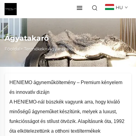
HU
Ágyatakaró
Főoldal>
Termékek
>
Ágyatakaró
HENIEMO ágyneműköltemény – Premium kényelem
és innovatív dizájn
A HENIEMO-nál büszkék vagyunk arra, hogy kiváló
minőségű ágyneműket készítünk, melyek a luxust,
funkciósságot és stílust ötvözik. Alapításunk óta, 1992
óta elkötelezettünk a otthoni textiltermékek