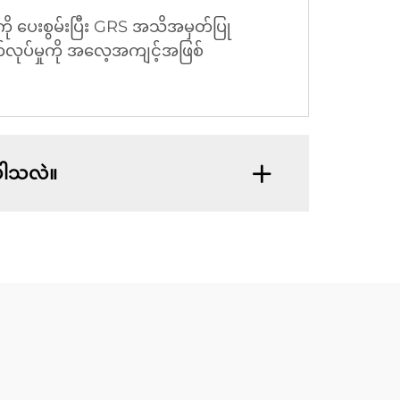
ို ပေးစွမ်းပြီး GRS အသိအမှတ်ပြု
ုပ်မှုကို အလေ့အကျင့်အဖြစ်
်ပါသလဲ။