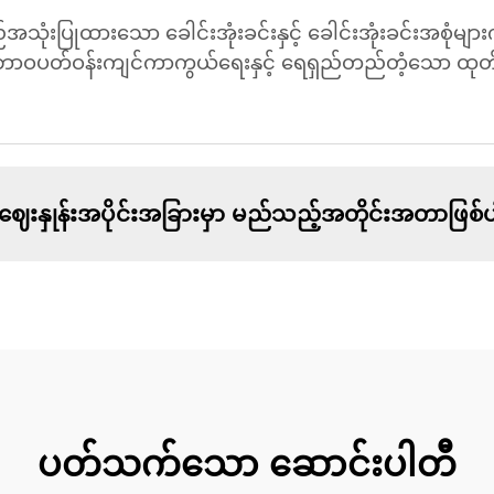
ြုထားသော ခေါင်းအုံးခင်းနှင့် ခေါင်းအုံးခင်းအစုံများက
ဝပတ်ဝန်းကျင်ကာကွယ်ရေးနှင့် ရေရှည်တည်တံ့သော ထုတ်လ
နှုန်းအပိုင်းအခြားမှာ မည်သည့်အတိုင်းအတာဖြစ
ပတ်သက်သော ဆောင်းပါတီ