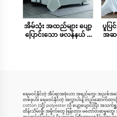
အိမ်သုံး အထည်များ ပျော့
ပူပြ
ပြောင်းသော ဖလန်နယ် ဖ
အဆင
လီစ် ပျော့ပြောင်းသော
ညီသ
ပြောင်းလဲနိုင်သော အိပ်ခန်း
90gs
ဆောင်းယာထည်များ
ပလပ်ရှာ ဆောင်းယာထည်
နှင့် ကွဲတ်စ် အစုံ
ရေမဝင်နိုင်တဲ့ အိပ်ရာအဖုံးဟာ အရည်တွေ၊ အညစ်အကြ
တစ်ခုပါ။ ရေမဝင်နိုင်တဲ့ အလွှာပါးနဲ့ တည်ဆောက်ထား
cotton (သို့) polyester လို ပျော့ပျောင်းပြီး အသက်ရ
ထိန်းသိမ်းဖို့၊ အမှိုက်တွေ ဖြန်းတာ၊ မတော်တဆမှုတွ
အရောင်ပြောင်းမှုနဲ့ ပိုးမွှားတွေ ကြီးထွားစေနိုင်