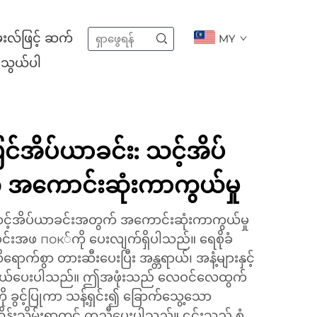
းလ်ဖြင့် ဆက်
MY
သွယ်ပါ
ြင်အိပ်ယာခင်း: သင့်အိပ်
အကောင်းဆုံးကာကွယ်မှု
င့်အိပ်ယာခင်းအတွက် အကောင်းဆုံးကာကွယ်မှု
ခင်းအဖ пок်ကို ပေးလျက်ရှိပါသည်။ ရေစိုခံ
ာက်စွာ တားဆီးပေးပြီး အန္တရာယ်၊ အနံ့များနှင့်
ု ကာကွယ်ပေးပါသည်။ ဤအဖုံးသည် လေဝင်လေထွက်
 ခွင့်ပြုကာ သန့်ရှင်း၍ ခြောက်သွေ့သော
 ထိန်းသိမ်းရာတွင် ကူညီပေးပါသည်။ ၎င်းသည် စံ