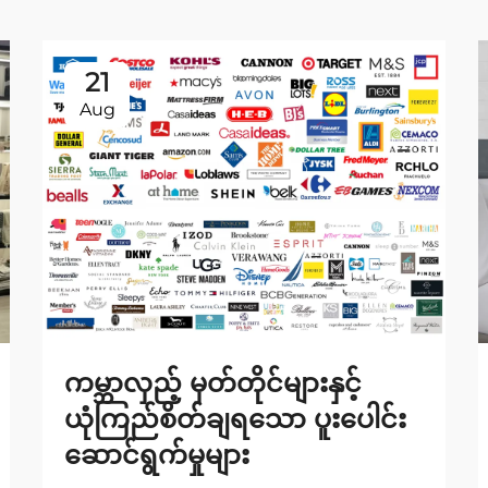
21
Aug
ကမ္ဘာလှည့် မှတ်တိုင်များနှင့်
ယုံကြည်စိတ်ချရသော ပူးပေါင်း
ဆောင်ရွက်မှုများ