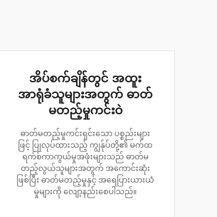
အိပ်စက်ချိန်တွင် အထူး
အာရုံခံသူများအတွက် ဓာတ်
မတည့်မှုကင်းဝဲ
ဓာတ်မတည့်မှုကင်းရှင်းသော ပစ္စည်းများ
ဖြင့် ပြုလုပ်ထားသည့် ကျွန်ုပ်တို့၏ မက်ထ
ရက်စ်ကာကွယ်မှုအဖုံးများသည် ဓာတ်မ
တည့်လွယ်သူများအတွက် အကောင်းဆုံး
ဖြစ်ပြီး ဓာတ်မတည့်မှုနှင့် အရေပြားယားယံ
မှုများကို လျော့နည်းစေပါသည်။