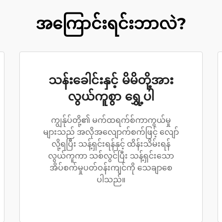
အကြောင်းရင်းဘာလဲ?
သန်းခေါင်းနှင့် မိမိတို့အား
လွယ်ကူစွာ ရွှေ့ပါ
ကျွန်ုပ်တို့၏ မက်ထရက်စ်ကာကွယ်မှု
များသည် အလိုအလျောက်စက်ဖြင့် လျော်
လို့ရပြီး သန့်ရှင်းရန်နှင့် ထိန်းသိမ်းရန်
လွယ်ကူကာ သစ်လွင်ပြီး သန့်ရှင်းသော
အိပ်စက်မှုပတ်ဝန်းကျင်ကို သေချာစေ
ပါသည်။