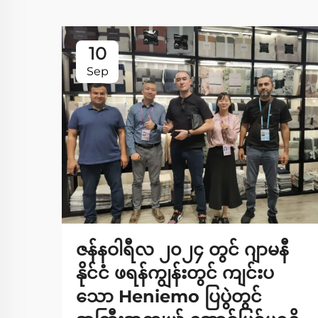
10
Sep
ဇန်နဝါရီလ ၂၀၂၄ တွင် ဂျာမနီ
နိုင်ငံ ဖရန်ကျွန်းတွင် ကျင်းပ
သော Heniemo ပြပွဲတွင်