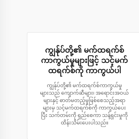
ကျွန်ုပ်တို့၏ မက်ထရက်စ်
ကာကွယ်မှုများဖြင့် သင့်မက်
ထရက်စ်ကို ကာကွယ်ပါ
ကျွန်ုပ်တို့၏ မက်ထရက်စ်ကာကွယ်မှု
များသည် ကျောက်ဆီများ၊ အရောင်းအဝယ်
များနှင့် ဓာတ်မတည့်မှုဖြစ်စေသည့်အရာ
များမှ သင့်မက်ထရက်စ်ကို ကာကွယ်ပေး
ပြီး သက်တမ်းကို ရှည်စေကာ သန့်ရှင်းမှုကို
ထိန်းသိမ်းပေးပါသည်။