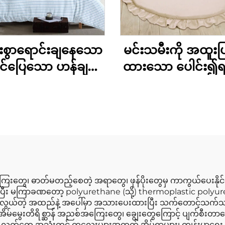
င်းစွာရောင်းချနေသော
မင်းသမီးကို အထူးပြ
်ပြေသော ဟန်ချက်
ထားသော ပေါင်း၍
ော ကာတိုနစ်စတိုင်
ကလေးငယ်များအ
m ဒူဗက်ဖုံးစုံ 3 စုံ
ယိုဂါလေ့ကျင့်ခန်း အ
ခြင်း လှုပ်ရှားမှု
ငယ်များ တွားသွားရန
မ် ကစားကွင်း က
ကစားကွင်း ကုန်ပစ္စည
ေးတွေ၊ ဓာတ်မတည့်စေတဲ့ အရာတွေ၊ ဖုန်ပိုးတွေမှ ကာကွယ်ပေးနို
ပြီး မကြာခဏတော့ polyurethane (သို့) thermoplastic polyureth
ှူလွယ်တဲ့ အထည်နဲ့ အပေါ်မှာ အသားပေးထားပြီး သက်တောင့်သက်သာမှု ဒါ
ေ၊ အိမ်မွေးတိရိစ္ဆာန် အညစ်အကြေးတွေ၊ ချွေးတွေကြောင့် ပျက်စီးတ
ပါတယ်။ လက်တွေ့ အသုံးတွင် ကလေးများအတွက် အိပ်ရာများ၊ ကျန်းမာရေ