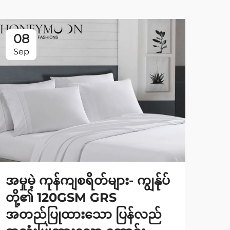
08
0
Sep
Se
အမှုမဲ့ ကုန်ကျစရိတ်များ- ကျွန်ုပ်
ခေ
တို့၏ 120GSM GRS
ရှိ
အတည်ပြုထားသော ပြန်လည်
တို