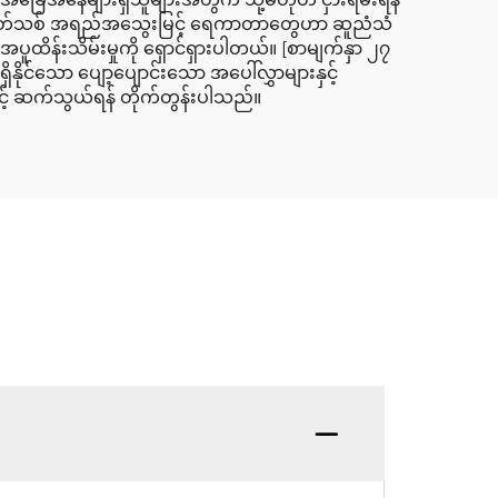
းသည်။ ခေတ်သစ် အရည်အသွေးမြင့် ရေကာတာတွေဟာ ဆူညံသံ
 အပူထိန်းသိမ်းမှုကို ရှောင်ရှားပါတယ်။ [စာမျက်နှာ ၂၇
ှိနိုင်သော ပျော့ပျောင်းသော အပေါ်လွှာများနှင့်
် ဆက်သွယ်ရန် တိုက်တွန်းပါသည်။