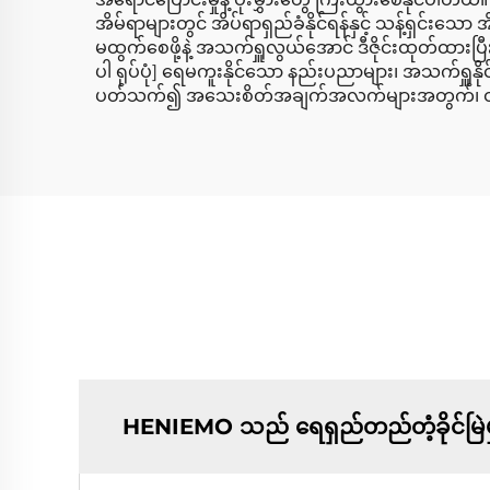
အိမ်ရာများတွင် အိပ်ရာရှည်ခံနိုင်ရန်နှင့် သန့်ရှ
မထွက်စေဖို့နဲ့ အသက်ရှူလွယ်အောင် ဒီဇိုင်းထုတ်ထားပြီး
ပါ ရုပ်ပုံ] ရေမကူးနိုင်သော နည်းပညာများ၊ အသက်ရှူနိုင်
ပတ်သက်၍ အသေးစိတ်အချက်အလက်များအတွက်၊ ထုတ်ကုန
HENIEMO သည် ရေရှည်တည်တံ့ခိုင်မြဲမှ