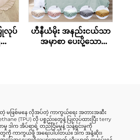
ုလုပ်
ဟီနီယံမိုး အနည်းငယ်သာ
ရသော
အမှာစာ ပေးပို့သော
တွက်
ဆောင်းယဥ်များ အတွက်
ိပ်စက်
ပျော့ပျောင်းသော အုပ်ချုပ်
 ကလေး
ရေး ဖုံးကွယ်ခြင်း ဆောင်း
် ဂျင်
ယဥ်များ
လေး
်းများ
င်တဲ့ မဖြစ်မနေ လိုအပ်တဲ့ ကာကွယ်ရေး အတားအဆီး
ane (TPU) လို ပစ္စည်းတွေနဲ့ ပြုလုပ်ထားပြီး terry
က အိပ်ရာရဲ့ တည်ငြိမ်မှုနဲ့ သန့်ရှင်းမှုကို
ာတွေကို ကာကွယ်ဖို့ အရေးပါပါတယ်။ ဒါက အနံ့ဆိုး၊
း အခြေအနေများရှိသူများအတွက် သို့မဟုတ် ငှားရမ်းရန်