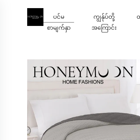
ပင်မ
ကျွန်ုပ်တို့
ထ
စာမျက်နှာ
အကြောင်း