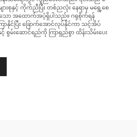
စုနှင့် ကိုက်ညီပြီး တစ်ညလုံး နေရာမှ မရွေ့စေ
သော အထောက်အပံ့ရှိပါသည်။ ဂရုစိုက်ရန်
ာနိုင်ပြီး ခြောက်အောင်လုပ်နိုင်ကာ သင့်အိပ်
် စွမ်းဆောင်ရည်ကို ကြာရှည်စွာ ထိန်းသိမ်းပေး