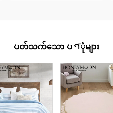
ပတ်သက်သော ပণုံများ