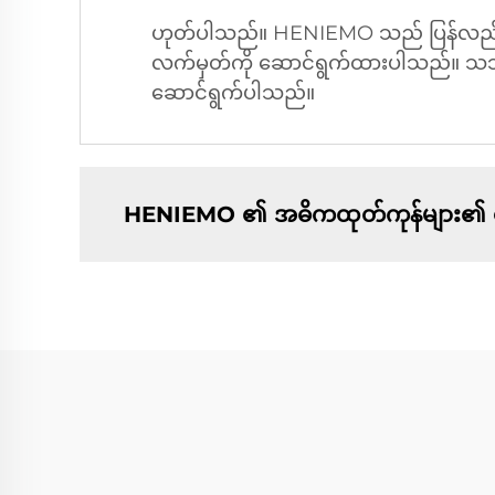
ဟုတ်ပါသည်။ HENIEMO သည် ပြန်လည်အသုံးပ
လက်မှတ်ကို ဆောင်ရွက်ထားပါသည်။ သဘာ
ဆောင်ရွက်ပါသည်။
HENIEMO ၏ အဓိကထုတ်ကုန်များ၏ ဈေး