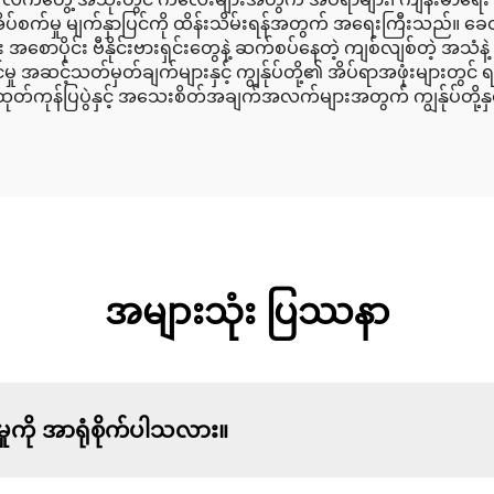
င်းသော အိပ်စက်မှု မျက်နှာပြင်ကို ထိန်းသိမ်းရန်အတွက် အရေးကြီ
 အစောပိုင်း ဗီနိုင်းဗားရှင်းတွေနဲ့ ဆက်စပ်နေတဲ့ ကျစ်လျစ်တဲ့ အသံနဲ့
မှု အဆင့်သတ်မှတ်ချက်များနှင့် ကျွန်ုပ်တို့၏ အိပ်ရာအဖုံးများတွင် ရရ
်ပြပွဲနှင့် အသေးစိတ်အချက်အလက်များအတွက် ကျွန်ုပ်တို့နှင့
အများသုံး ပြဿနာ
ုကို အာရုံစိုက်ပါသလား။