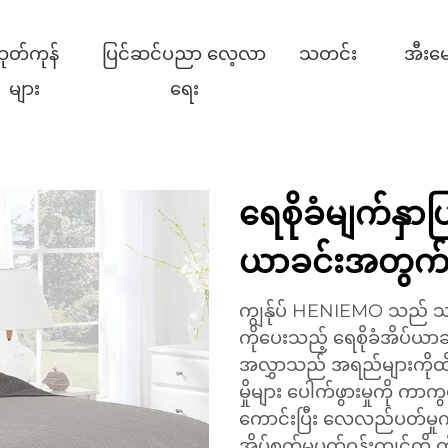
ုတ်ကုန်
ပြင်ဆင်ပညာ လေ့လာ
သတင်း
အီးမေ
များ
ရေး
ရေစိုခံမျက်နှာပ
ယာခင်းအတွက် 
ကျွန်ုပ် HENIEMO သည် သ
ကိုပေးသည့် ရေစိုခံအိပ်ယာ
အလွှာသည် အရည်များကိုထိရေ
မှိုများ ပေါက်ဖွားမှုကိ
ကောင်းပြီး လေလည်ပတ်မှုကို
အိပ်စက်မှုပတ်ဝန်းကျင်ကို