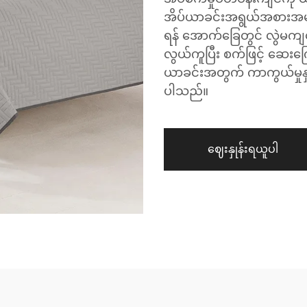
အိပ်ယာခင်းအရွယ်အစားအများ
ရန် အောက်ခြေတွင် လွဲမကျ
လွယ်ကူပြီး စက်ဖြင့် ဆေးကြေ
ယာခင်းအတွက် ကာကွယ်မှုနှင့
ပါသည်။
ဈေးနှုန်းရယူပါ