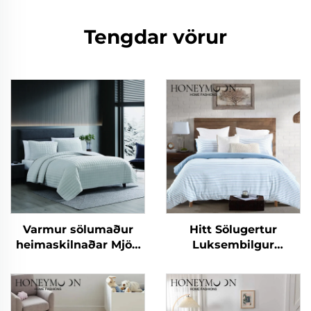
Tengdar vörur
Varmur sölumaður
Hitt Sölugertur
heimaskilnaðar Mjög
Luksembilgur
neytra flanell fjölgandi
Sérsniðinn Mildur
ofurneytarlegur
90gsm Kationiskur
snúningsskilasængur
Stríklaður
Silkiðurlegur Sherpa
Hlífardúkasetur 3