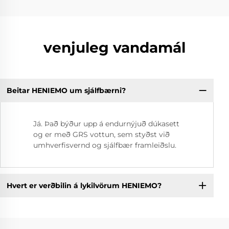
venjuleg vandamál
Beitar HENIEMO um sjálfbærni?
Já. Það býður upp á endurnýjuð dúkasett
og er með GRS vottun, sem styðst við
umhverfisvernd og sjálfbær framleiðslu.
Hvert er verðbilin á lykilvörum HENIEMO?