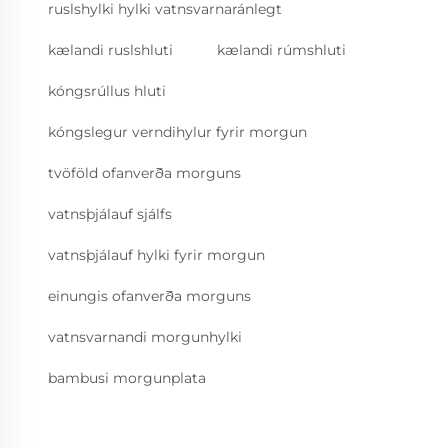
ruslshylki hylki vatnsvarnaránlegt
kælandi ruslshluti
kælandi rúmshluti
kóngsrúllus hluti
kóngslegur verndihylur fyrir morgun
tvöföld ofanverða morguns
vatnsþjálauf sjálfs
vatnsþjálauf hylki fyrir morgun
einungis ofanverða morguns
vatnsvarnandi morgunhylki
bambusi morgunplata