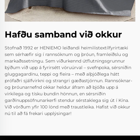
Hafðu samband við okkur
Stofnað 1992 er HENIEMO leiðandi heimilistextílfyrirtæki
sem sérhæfir sig í rannsóknum og þróun, framleiðslu og
markaðssetningu. Sem viðurkennd útflutningsgrunnur
býðum við upp á fyrirsétt vöruúrval – svefnpoka, sérsniðin
gluggagardínu, teppi og fleira – með alþjóðlega hátt
prófaðri sjálfvirkni og strangri gæðastjórnun. Rannsóknar-
og þróunarnefnd okkar heldur áfram að bjóða upp á
virkilega og tísku bundin hönnun, en sérsniðin
garðínuppsöfnunarkerfi stendur sérstaklega sig út í Kína.
Við vörðum yfir 100 lönd með traustleika. Hafist við okkur
nú til að fá frekari upplýsingar!