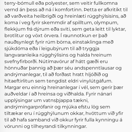
terry-bómull eða polyester, sem veitir fullkomna
vernd án þess að ná í komfortinn. Þetta er afkritíkt til
að varðveita heilbrigði og hreinlæti rúgghýlsisins, að
koma í veg fyrir skemmdir af spilltum, olympum,
flekkjum frá dýrum eða sviti, sem geta leitt til lyktar,
brotlitur og vöxt örvera. Í raunnotkun er það
nauðsynlegt fyrir rúm börna, einstaklinga með
sjúkdóma eða í leigubýrum til að tryggja
langvaranleika rúgghýlisins og halda hreinum
svefnyfirborði. Nútímavörur af hátt gæði eru
hönnuðar þannig að þær séu andspenntlausar og
andrýmanlegar, til að forðast hratt hljóðið og
hitaeftirlitun sem tengdist eldri vinylútgáfum.
Margar eru einnig hreinanlegar í vél, sem gerir þær
auðveldar í að hreinsa og viðhalda. Fyrir nánari
upplýsingar um vatnsþjappa tækni,
andrýmingarprófanir og mjúka efstu lög sem
tiltækar eru í rúgghýlunum okkar, hvöttum við yfir
til að hafa samband við okkur fyrir fulla kynningu á
vörunni og tilheyrandi tilkynningar.