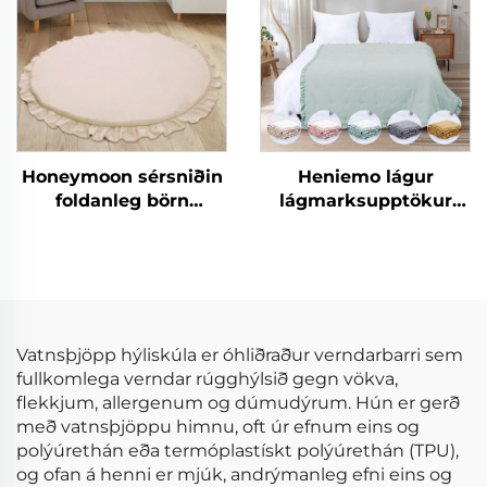
skjalasængur og
hlutar
kviltursetur
Honeymoon sérsniðin
Heniemo lágur
foldanleg börn
lágmarksupptökur
hreyfinga áreynslu
magn af sérsniðnum
svæði fyrir gólfið
rúmdukkjum mjúkum
þekjum og plítsum
Vatnsþjöpp hýliskúla er óhliðraður verndarbarri sem
fullkomlega verndar rúgghýlsið gegn vökva,
flekkjum, allergenum og dúmudýrum. Hún er gerð
með vatnsþjöppu himnu, oft úr efnum eins og
polýúrethán eða termóplastískt polýúrethán (TPU),
og ofan á henni er mjúk, andrýmanleg efni eins og