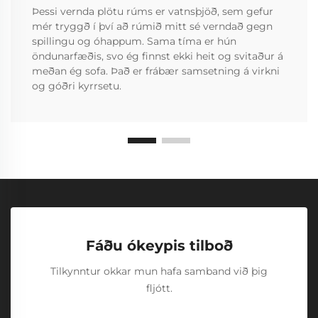
Þessi vernda plötu rúms er vatnsþjöð, sem gefur
mér tryggð í því að rúmið mitt sé verndað gegn
spillingu og óhappum. Sama tíma er hún
öndunarfæðis, svo ég finnst ekki heit og svitaður á
meðan ég sofa. Það er frábær samsetning á virkni
og góðri kyrrsetu.
Fáðu ókeypis tilboð
Tilkynntur okkar mun hafa samband við þig
fljótt.