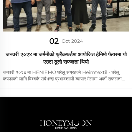
02
Oct 2024
जनवरी २०२४ मा जर्मनीको फ्रैंकफर्टमा आयोजित हेनिमो फेयरमा यो
एउटा ठूलो सफलता थियो
जनवरी २०२४ मा HENIEMO घरेलु संग्रहको Heimtextil - घरेलु
कपडाको लागि विश्वकै सबैभन्दा प्रभावशाली व्यापार मेलामा अर्को सफलता
प्राप्त भयो। हाम्रा नवीनतम संग्रहले उत्कृष्ट शिल्पकला र नवप्रवर्तनका साथ
वैश्विक खरीददारहरूलाई आकर्षित गर्यो र अन्तर्राष्ट्रिय बजारमा हाम्रो
उपस्थितिलाई पुष्टि गर्यो।