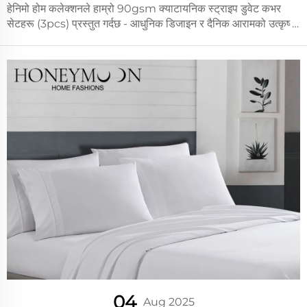
हेनिमो होम कलेक्शनले हाम्रो 90gsm क्याटायनिक स्ट्राइप डुवेट कभर
सेटहरू (3pcs) प्रस्तुत गर्दछ - आधुनिक डिजाइन र दैनिक आरामको उत्कृष्ट
संयोजन। बहुमुखी नीलो र धूलो रंगहरूमा स्वच्छ स्ट्राइप प्याटर्नको साथ, यो
बिछाउने सेटले कुनै पनि शयनकक्षमा आधुनिक शैली ल्याउँछ...
04
Aug 2025