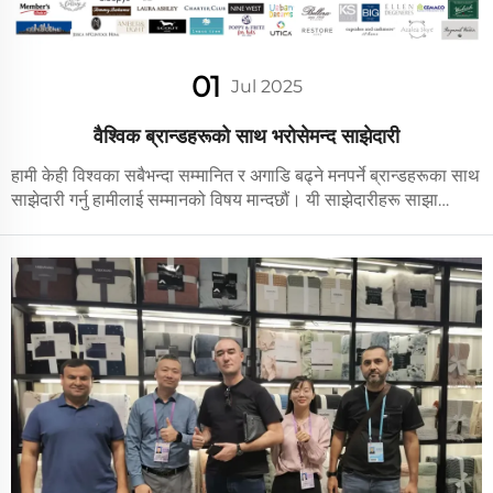
01
Jul 2025
वैश्विक ब्रान्डहरूको साथ भरोसेमन्द साझेदारी
हामी केही विश्वका सबैभन्दा सम्मानित र अगाडि बढ्ने मनपर्ने ब्रान्डहरूका साथ
साझेदारी गर्नु हामीलाई सम्मानको विषय मान्दछौं। यी साझेदारीहरू साझा
दृष्टिकोणमा आधारित छन्: उत्कृष्ट गुणस्तर, सार्थक इनोभेसनको माध्यमबाट
घरेलु कपडामा सम्भव कुरालाई पुनर्परिभाषित गर्नु।