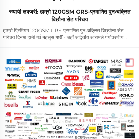
स्थायी लक्जरी: हाम्रो 120GSM GRS-प्रमाणित पुनःचक्रित
बिछौना सेट परिचय
हाम्रो प्रिमियम 120GSM GRS-प्रमाणित पुनःचक्रित बिछ्यौना सेट
परिचय दिनमा हामी गर्व महसुस गर्छौं - जहाँ अद्वितीय आरामले पर्यावरणीय
जिम्मेवारीलाई भेट्छ। गुणस्तर र स्थायित्व दुवैलाई महत्व दिने खरिदकर्ताहरूका
लागि डिजाइन गरिएको, यो संग्रहले... को प्रतिबद्धतालाई प्रतिबिम्बित गर्दछ।