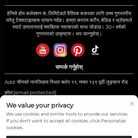
हेनिमो होम कलेक्शन कं, लिमिटेडले वैश्विक बजारका लागि उच्च गुणस्तरीय
घरेलु टेक्सटाइलहरू प्रदान गर्दछ। हाम्रा कस्टम कर्टेन, बेडिङ र थ्रोहरूले
स्मार्ट उत्पादनलाई फ्याब्रिक नवाचारको साथ जोडाछ। 30+ वर्षको
गुणस्तरको उत्कृष्टता। थप जान्नुहोस्।
सम्पर्क गर्नुहोस्
Add: चीनको नानजिङमा स्थित फ्लोर ११, नम्बर १३९ पूर्वी जुङ्सान रोड
इमेल:
[email protected]
मोबाइल:
+86-17327710449
We value your privacy
टेल:
+86-025-84573776
We use cookies and similar tools to provide our services.
If you don't want to accept all cookies, click Personalize
cookies.
हक प्रतिलिपि © 2025 हेनिमो होम कलेक्सन कम्पनी लिमिटेडको