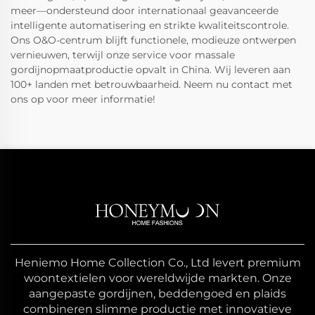
meer—ondersteund door internationaal geavanceerde
intelligente automatisering en strikte kwaliteitscontrole.
Ons O&O-centrum blijft functionele, modieuze ontwerpen
vernieuwen, terwijl onze service voor massale
gordijnopmaatproductie opvalt in China. Wij leveren aan
100+ landen met betrouwbaarheid. Neem nu contact met
ons op voor meer informatie!
Heniemo Home Collection Co., Ltd levert premium
woontextielen voor wereldwijde markten. Onze
aangepaste gordijnen, beddengoed en plaids
combineren slimme productie met innovatieve