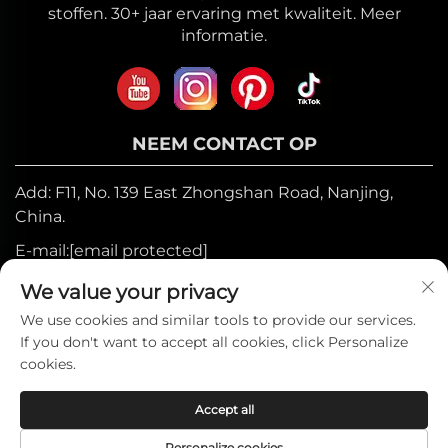
stoffen. 30+ jaar ervaring met kwaliteit. Meer
informatie.
NEEM CONTACT OP
Add: F11, No. 139 East Zhongshan Road, Nanjing,
China.
E-mail:
[email protected]
Mobiel:
+86-17327710449
We value your privacy
Tel:
+86-025-84573776
We use cookies and similar tools to provide our services.
If you don't want to accept all cookies, click Personalize
cookies.
Auteursrecht © 2025 door Heniemo Home
Accept all
Collection Co., Ltd. —
Privacybeleid
Personalize cookies