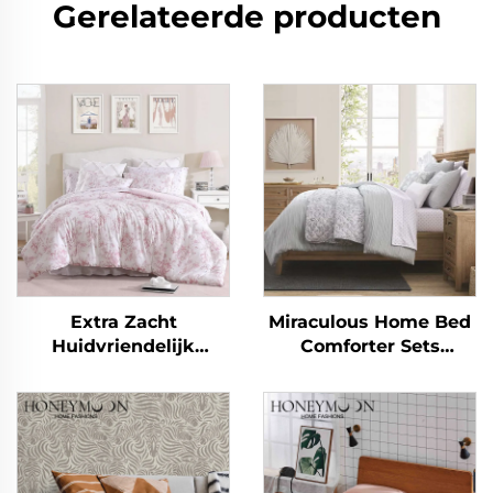
Gerelateerde producten
Extra Zacht
Miraculous Home Bed
Huidvriendelijk
Comforter Sets
Ademend Eucalyptus
CozyLux Seersucker
Microvezel Deken
Beddenlinnen Set
Lichte Alternatief voor
Comforter
Eendendekens Duvet