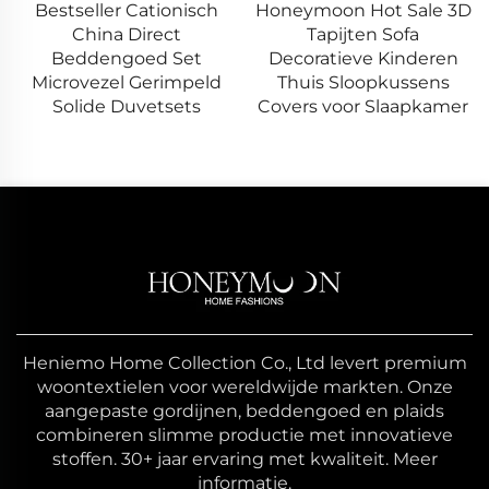
ionisch
Honeymoon Hot Sale 3D
20x20 Boh
ect
Tapijten Sofa
Sloopkussens - T
d Set
Decoratieve Kinderen
Geblokte Charm
rimpeld
Thuis Sloopkussens
Elke Ruimt
tsets
Covers voor Slaapkamer
Heniemo Home Collection Co., Ltd levert premium
woontextielen voor wereldwijde markten. Onze
aangepaste gordijnen, beddengoed en plaids
combineren slimme productie met innovatieve
stoffen. 30+ jaar ervaring met kwaliteit. Meer
informatie.