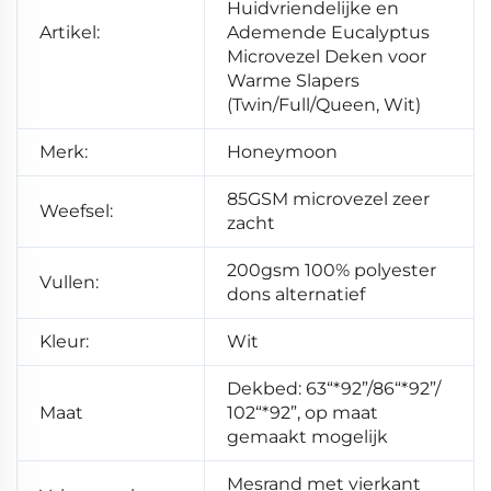
Huidvriendelijke en
Artikel:
Ademende Eucalyptus
Microvezel Deken voor
Warme Slapers
(Twin/Full/Queen, Wit)
Merk:
Honeymoon
85GSM microvezel zeer
Weefsel:
zacht
200gsm 100% polyester
Vullen:
dons alternatief
Kleur:
Wit
Dekbed: 63“*92”/86“*92”/
Maat
102“*92”, op maat
gemaakt mogelijk
Mesrand met vierkant