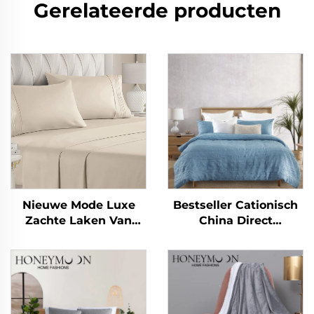
Gerelateerde producten
Nieuwe Mode Luxe
Bestseller Cationisch
Zachte Laken Van
China Direct
Katoenachtig
Beddengoed Set
Microvezel 90gsm
Microvezel Gerimpeld
Voor Gewassen
Solide Duvetsets
Zijdeachtige Laken Set
Voor Alle Seizoenen