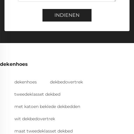
INDIENEN
dekenhoes
dekenhoes
dekbedovertrek
tweedeklasset dekbed
met katoen beklede dekbedden
wit dekbedovertrek
maat tweedeklasset dekbed