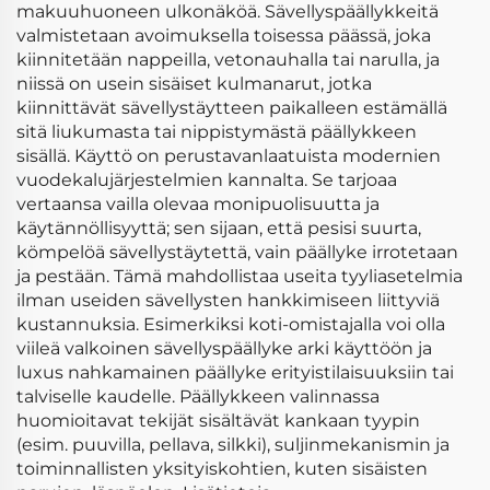
makuuhuoneen ulkonäköä. Sävellyspäällykkeitä
valmistetaan avoimuksella toisessa päässä, joka
kiinnitetään nappeilla, vetonauhalla tai narulla, ja
niissä on usein sisäiset kulmanarut, jotka
kiinnittävät sävellystäytteen paikalleen estämällä
sitä liukumasta tai nippistymästä päällykkeen
sisällä. Käyttö on perustavanlaatuista modernien
vuodekalujärjestelmien kannalta. Se tarjoaa
vertaansa vailla olevaa monipuolisuutta ja
käytännöllisyyttä; sen sijaan, että pesisi suurta,
kömpelöä sävellystäytettä, vain päällyke irrotetaan
ja pestään. Tämä mahdollistaa useita tyyliasetelmia
ilman useiden sävellysten hankkimiseen liittyviä
kustannuksia. Esimerkiksi koti-omistajalla voi olla
viileä valkoinen sävellyspäällyke arki käyttöön ja
luxus nahkamainen päällyke erityistilaisuuksiin tai
talviselle kaudelle. Päällykkeen valinnassa
huomioitavat tekijät sisältävät kankaan tyypin
(esim. puuvilla, pellava, silkki), suljinmekanismin ja
toiminnallisten yksityiskohtien, kuten sisäisten