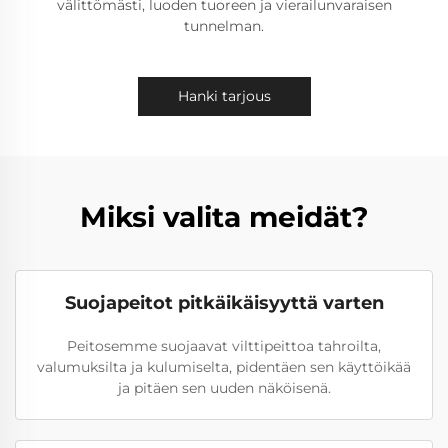
välittömästi, luoden tuoreen ja vierailunvaraisen
tunnelman.
Hanki tarjous
Miksi valita meidät?
Suojapeitot pitkäikäisyyttä varten
Peitosemme suojaavat vilttipeittoa tahroilta,
valumuksilta ja kulumiselta, pidentäen sen käyttöikää
ja pitäen sen uuden näköisenä.