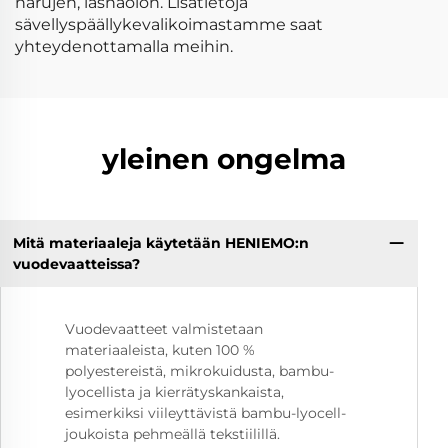
narujen, läsnäolon. Lisätietoja
sävellyspäällykevalikoimastamme saat
yhteydenottamalla meihin.
yleinen ongelma
Mitä materiaaleja käytetään HENIEMO:n
vuodevaatteissa?
Vuodevaatteet valmistetaan
materiaaleista, kuten 100 %
polyestereistä, mikrokuidusta, bambu-
lyocellista ja kierrätyskankaista,
esimerkiksi viileyttävistä bambu-lyocell-
joukoista pehmeällä tekstiilillä.