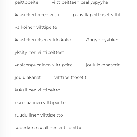
peittopeite
vilttipeitteen päällyspyyhe
kaksinkertainen viltti
puuvillapeitteiset viltit
valkoinen vilttipeite
kaksinkertaisen viltin koko
sängyn pyyhkeet
yksityinen vilttipeitteet
vaaleanpunainen vilttipeite
joululakanasetit
joululakanat
vilttipeittosetit
kukallinen vilttipeitto
normaalinen vilttipeitto
ruudullinen vilttipeitto
superkuninkaallinen vilttipeitto