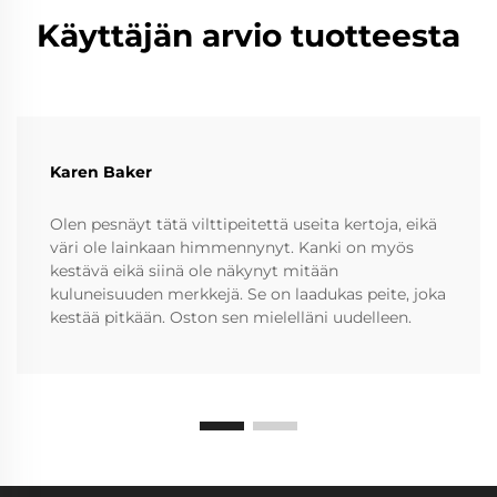
Käyttäjän arvio tuotteesta
Karen Baker
Olen pesnäyt tätä vilttipeitettä useita kertoja, eikä
väri ole lainkaan himmennynyt. Kanki on myös
kestävä eikä siinä ole näkynyt mitään
kuluneisuuden merkkejä. Se on laadukas peite, joka
kestää pitkään. Oston sen mielelläni uudelleen.