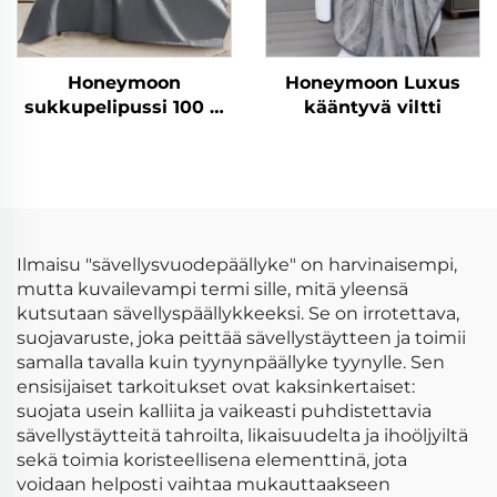
Honeymoon
Honeymoon Luxus
sukkupelipussi 100 %
kääntyvä viltti
puuvilla
mikrokuituvilla
peitevillas
Ilmaisu "sävellysvuodepäällyke" on harvinaisempi,
mutta kuvailevampi termi sille, mitä yleensä
kutsutaan sävellyspäällykkeeksi. Se on irrotettava,
suojavaruste, joka peittää sävellystäytteen ja toimii
samalla tavalla kuin tyynynpäällyke tyynylle. Sen
ensisijaiset tarkoitukset ovat kaksinkertaiset:
suojata usein kalliita ja vaikeasti puhdistettavia
sävellystäytteitä tahroilta, likaisuudelta ja ihoöljyiltä
sekä toimia koristeellisena elementtinä, jota
voidaan helposti vaihtaa mukauttaakseen