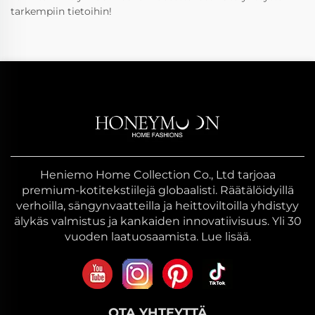
tarkempiin tietoihin!
Heniemo Home Collection Co., Ltd tarjoaa
premium-kotitekstiilejä globaalisti. Räätälöidyillä
verhoilla, sängynvaatteilla ja heittoviltoilla yhdistyy
älykäs valmistus ja kankaiden innovatiivisuus. Yli 30
vuoden laatuosaamista. Lue lisää.
OTA YHTEYTTÄ