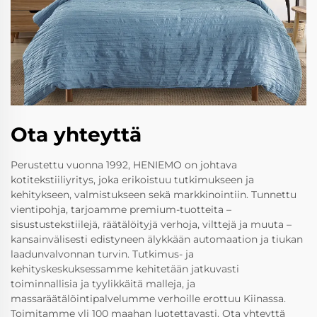
Ota yhteyttä
Perustettu vuonna 1992, HENIEMO on johtava
kotitekstiiliyritys, joka erikoistuu tutkimukseen ja
kehitykseen, valmistukseen sekä markkinointiin. Tunnettu
vientipohja, tarjoamme premium-tuotteita –
sisustustekstiilejä, räätälöityjä verhoja, vilttejä ja muuta –
kansainvälisesti edistyneen älykkään automaation ja tiukan
laadunvalvonnan turvin. Tutkimus- ja
kehityskeskuksessamme kehitetään jatkuvasti
toiminnallisia ja tyylikkäitä malleja, ja
massaräätälöintipalvelumme verhoille erottuu Kiinassa.
Toimitamme yli 100 maahan luotettavasti. Ota yhteyttä