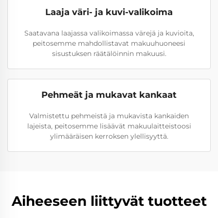
Laaja väri- ja kuvi-valikoima
Saatavana laajassa valikoimassa värejä ja kuvioita,
peitosemme mahdollistavat makuuhuoneesi
sisustuksen räätälöinnin makuusi.
Pehmeät ja mukavat kankaat
Valmistettu pehmeistä ja mukavista kankaiden
lajeista, peitosemme lisäävät makuulaitteistoosi
ylimääräisen kerroksen ylellisyyttä.
Aiheeseen liittyvät tuotteet