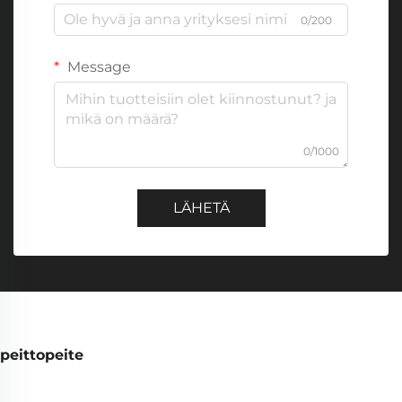
0/200
Message
0/1000
LÄHETÄ
peittopeite