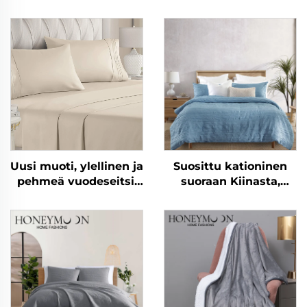
Uusi muoti, ylellinen ja
Suosittu kationinen
pehmeä vuodeseitsi,
suoraan Kiinasta,
joka on tehty
mikrokuituinen
mikrokuitukankaasta,
rypelöity yksivärinen
90 g/m², esipesu,
peittojoukko
yksivärinen, sopii
kaikkiin
vuodenaikoihin