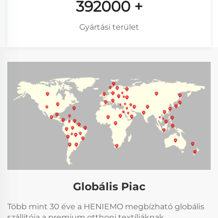
528000
+
Gyártási terület
Globális Piac
Több mint 30 éve a HENIEMO megbízható globális
szállítója a premium otthoni textíliáknak,