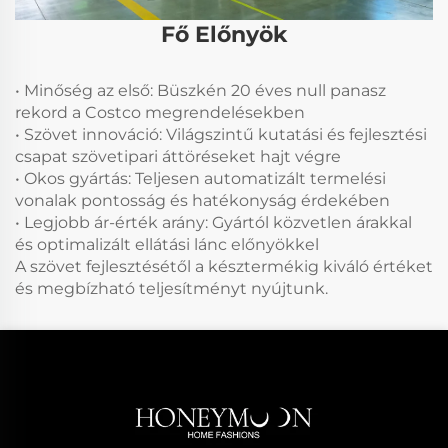
Fő Előnyök
• Minőség az első: Büszkén 20 éves null panasz
rekord a Costco megrendelésekben
• Szövet innováció: Világszintű kutatási és fejlesztési
csapat szövetipari áttöréseket hajt végre
• Okos gyártás: Teljesen automatizált termelési
vonalak pontosság és hatékonyság érdekében
• Legjobb ár-érték arány: Gyártól közvetlen árakkal
és optimalizált ellátási lánc előnyökkel
A szövet fejlesztésétől a késztermékig kiváló értéket
és megbízható teljesítményt nyújtunk.