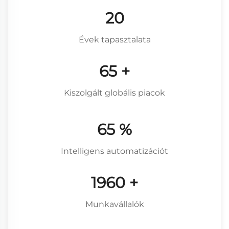
27
Évek tapasztalata
88
+
Kiszolgált globális piacok
88
%
Intelligens automatizációt
2640
+
Munkavállalók