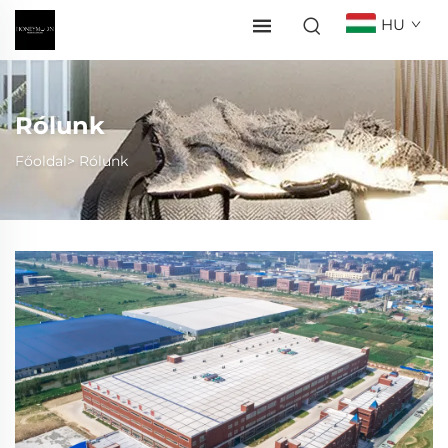
HU
Rólunk
Főoldal>
Rólunk