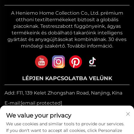
A Heniemo Home Collection Co., Ltd. prémium
otthoni textiltermékeket biztosít a globális
piacoknak. Testreszabott függönyeink, ágyas
termékeink és dobálható takaróink intelligens
gyártást és anyagújításokat kombinálnak. 30 éves
minőségi szakértő. További információ.
LÉPJEN KAPCSOLATBA VELÜNK
Add: F11, 139 Kelet Zhongshan Road, Nanjing, Kína
E-mail:
[email protected]
Mozgó:
+86-17327710449
We value your privacy
Telefon:
+86-025-84573776
We use cookies and similar tools to provide our services.
If you don't want to accept all cookies, click Personalize