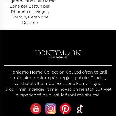
Elegantna dhe Luksuz me
Zonë për Bastun për
Dhomën e Livingut,
Dormin, Derën dhe
Dritaren
Heniemo Home Collection Co., Ltd ofron tekstil
shtëpiak premium për tregjet globale. Tendat,
çarshafët dhe mbulëset tona kombinojnë
prodhimin inteligjent me inovacion në stof. 30+ vjet
eksperiencë në cilësi. Mësoni më shumë.