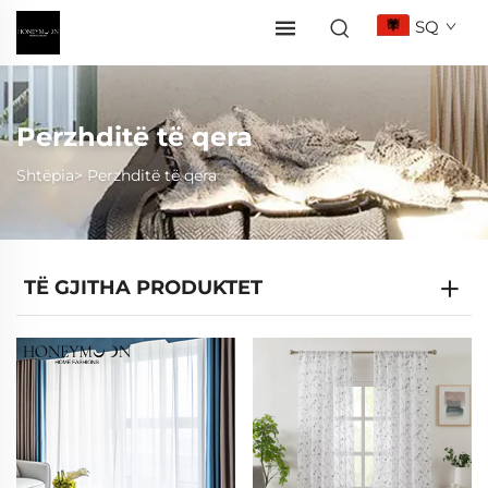
SQ
Perzhditë të qera
Shtëpia>
Perzhditë të qera
TË GJITHA PRODUKTET