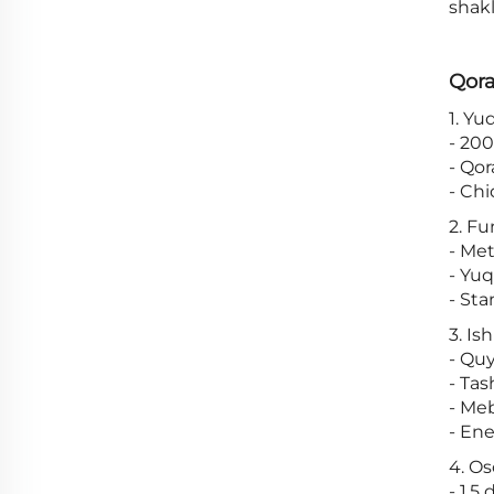
shak
Qora
1. Yu
- 20
- Qor
- Ch
2. Fu
- Met
- Yu
- St
3. Ish
- Quy
- Ta
- Me
- Ene
4. Os
- 1,5