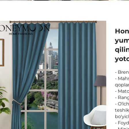
Hon
yum
qil
yot
- Bre
- Mah
qopla
- Mat
- Ran
- O'lc
teshi
bo'yic
- Foyd