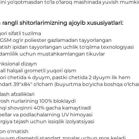
lini yo'qotmasdan to'la o'laroq mashinada yuvish mumki
 rangli shitorlarimizning ajoyib xususiyatlari:
qori sifatli tuzilma
0GSM og'ir poliester gazlamadan tayyorlangan
atish ipidan tayyorlangan uchlik to'qilma texnologiyasi
idamlilik uchun mustahkamlangan tikuvlar
nksional dizayn
all halqali grometli yuqori qism
qori chetida 4 dyuym, pastki chetida 2 dyuym lik hem
andart 39"x84" o'lcham (buyurtma bo'yicha boshqa o'lc
lash afzalliklari
osh nurlarining 100% bloklaydi
shqi shovqinni 40% gacha kamaytiradi
bellar va podlachalarning UV himoyasi
rgiya tejash uchun issiqlik izolyatsiyasi
on o'rnatish
 dyuym diametrli standart zonalar uchun mos keladi