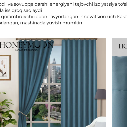
boli va sovuqqa qarshi energiyani tejovchi izolyatsiya to's
a issiqroq saqlaydi
 qoramtiruvchi ipdan tayyorlangan innovatsion uch kara
orlangan, mashinada yuvish mumkin