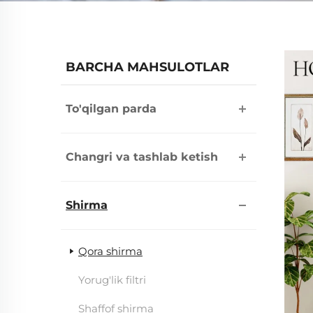
BARCHA MAHSULOTLAR
To'qilgan parda
Changri va tashlab ketish
Shirma
Qora shirma
Yorug'lik filtri
Shaffof shirma