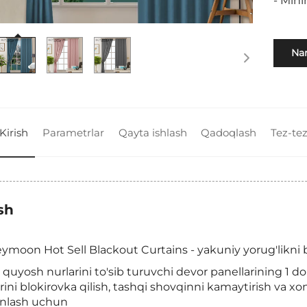
- Min
Nar
Kirish
Parametrlar
Qayta ishlash
Qadoqlash
Tez-tez
sh
moon Hot Sell Blackout Curtains - yakuniy yorug'likni 
quyosh nurlarini to'sib turuvchi devor panellarining 1 do
rini blokirovka qilish, tashqi shovqinni kamaytirish va xon
inlash uchun