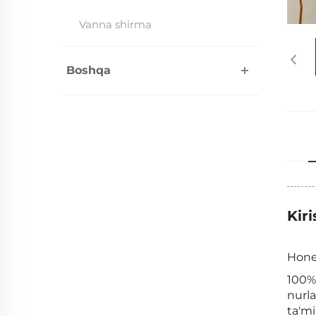
Vanna shirma
Boshqa
Kiri
Honey
100% 
nurla
ta'm