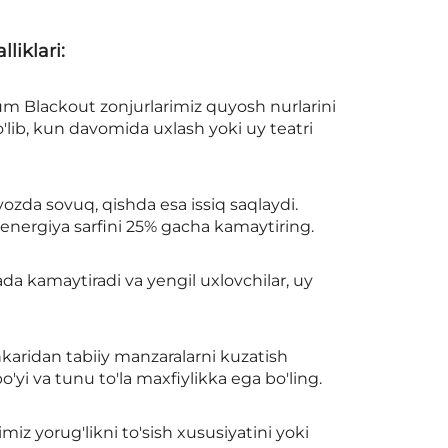
liklari:
um Blackout zonjurlarimiz quyosh nurlarini
o'lib, kun davomida uxlash yoki uy teatri
zda sovuq, qishda esa issiq saqlaydi.
 energiya sarfini 25% gacha kamaytiring.
ada kamaytiradi va yengil uxlovchilar, uy
ichkaridan tabiiy manzaralarni kuzatish
yi va tunu to'la maxfiylikka ega bo'ling.
iz yorug'likni to'sish xususiyatini yoki