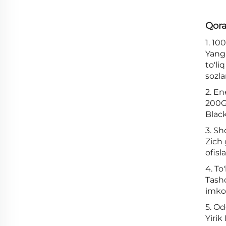
Qora
1. 10
Yangi
to'li
sozla
2. En
200GS
Black
3. Sh
Zich 
ofisl
4. To
Tashq
imkon
5. Od
Yirik