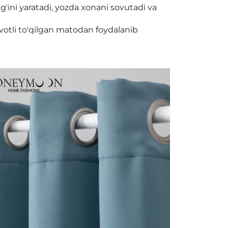
ig'ini yaratadi, yozda xonani sovutadi va
votli to'qilgan matodan foydalanib