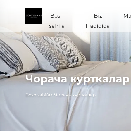
Bosh
Biz
Ma
sahifa
Haqidida
Чорача курткалар
Bosh sahifa>
Чорача курткалар