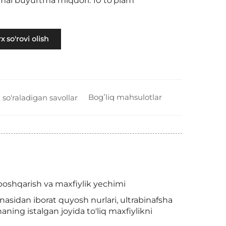
imal buyurtma miqdori: 10 to'plam
x so'rovi olish
Bogʻliq mahsulotlar
 so'raladigan savollar
boshqarish va maxfiylik yechimi
nasidan iborat quyosh nurlari, ultrabinafsha
aning istalgan joyida to'liq maxfiylikni