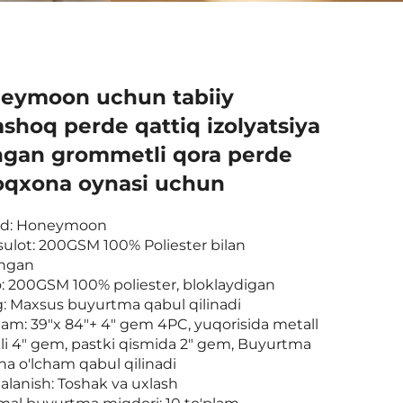
eymoon uchun tabiiy
shoq perde qattiq izolyatsiya
ingan grommetli qora perde
oqxona oynasi uchun
nd: Honeymoon
sulot: 200GSM 100% Poliester bilan
ngan
o: 200GSM 100% poliester, bloklaydigan
g: Maxsus buyurtma qabul qilinadi
ham: 39"x 84"+ 4" gem 4PC, yuqorisida metall
kli 4" gem, pastki qismida 2" gem, Buyurtma
ha o'lcham qabul qilinadi
alanish: Toshak va uxlash