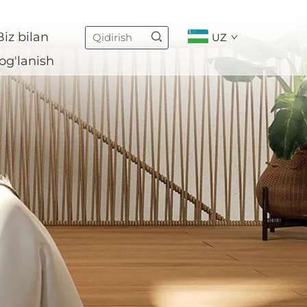
Biz bilan
UZ
og'lanish