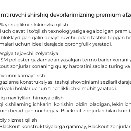
mtiruvchi shirshiq devorlarimizning premium afzal
0% yorug'likni blokirovka qilish
 uch qavatli to'qilish texnologiyasiga ega bo'lgan premi
q bloklaydigan qalin qoraytiruvchi ipdan tashkil topgan b
malari uchun ideal darajada qorong'ulik yaratadi.
ergiya tejovchi izolyatsiya
M poliester gazlamadan yasalgan termo barier xonani yo
out zonjurlar xonaning qulay haroratini saqlab turing va
ovqinni kamaytirish
gazlama konstruksiyasi tashqi shovqinlarni sezilarli daraj
ari yoki bolalar uchun tinchlikli ichki muhit yaratadi.
'liq maxfiylikni himoya qilish
i kishilarning ichkarini ko'rishini oldini oladigan, lekin 
ini beradigan nochegara Blackout zonjurlari bilan kun bo'
diy xizmat qilish
 Blackout konstruktsiyalarga qaramay, Blackout zonjurlarim