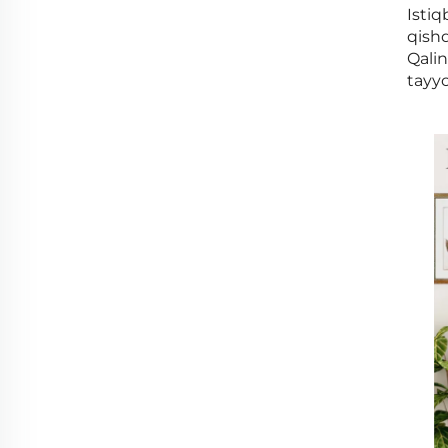
Istiq
qishd
Qalin
tayy