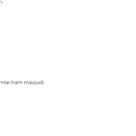
n.
hamlar ham mavjud)