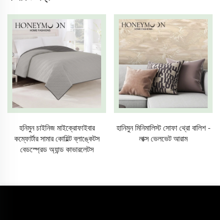
হনিমুন চাইনিজ মাইক্রোফাইবার
হানিমুন মিনিমালিস্ট সোফা থ্রো বালিশ -
কম্ফোর্টার সামার কোয়িল্ট ব্লাঙ্কেটস
লাক্স ভেলভেট আরাম
বেডস্প্রেড অ্যান্ড কাভারলেটস