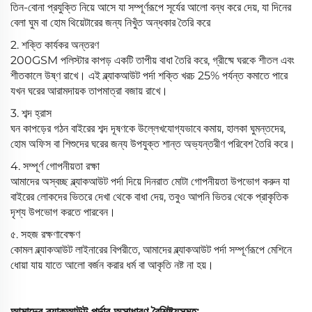
তিন-বোনা প্রযুক্তি নিয়ে আসে যা সম্পূর্ণরূপে সূর্যের আলো বন্ধ করে দেয়, যা দিনের
বেলা ঘুম বা হোম থিয়েটারের জন্য নিখুঁত অন্ধকার তৈরি করে
2. শক্তি কার্যকর অন্তরণ
200GSM পলিস্টার কাপড় একটি তাপীয় বাধা তৈরি করে, গ্রীষ্মে ঘরকে শীতল এবং
শীতকালে উষ্ণ রাখে। এই ব্ল্যাকআউট পর্দা শক্তি খরচ 25% পর্যন্ত কমাতে পারে
যখন ঘরের আরামদায়ক তাপমাত্রা বজায় রাখে।
3. শব্দ হ্রাস
ঘন কাপড়ের গঠন বাইরের শব্দ দূষণকে উল্লেখযোগ্যভাবে কমায়, হালকা ঘুমন্তদের,
হোম অফিস বা শিশুদের ঘরের জন্য উপযুক্ত শান্ত অভ্যন্তরীণ পরিবেশ তৈরি করে।
4. সম্পূর্ণ গোপনীয়তা রক্ষা
আমাদের অস্বচ্ছ ব্ল্যাকআউট পর্দা দিয়ে দিনরাত মোটা গোপনীয়তা উপভোগ করুন যা
বাইরের লোকদের ভিতরে দেখা থেকে বাধা দেয়, তবুও আপনি ভিতর থেকে প্রাকৃতিক
দৃশ্য উপভোগ করতে পারবেন।
৫. সহজ রক্ষণাবেক্ষণ
কোমল ব্ল্যাকআউট লাইনারের বিপরীতে, আমাদের ব্ল্যাকআউট পর্দা সম্পূর্ণরূপে মেশিনে
ধোয়া যায় যাতে আলো বর্জন করার ধর্ম বা আকৃতি নষ্ট না হয়।
আমাদের ব্ল্যাকআউট পর্দার অসাধারণ বৈশিষ্ট্যসমূহ: