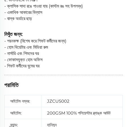
- ক্লাসিক সাদা রঙে পাওয়া যায় (কাস্টম রঙ সহ উপলব্ধ)
- একাধিক আকারের বিন্যাস
- বাল্ক অর্ডারে ছাড়
নিখুঁত জন্য:
- শয়নকক্ষ (বিশেষ করে শিফট কর্মীদের জন্য)
- হোম থিয়েটার এবং মিডিয়া রুম
- নার্সারি এবং শিশুদের ঘর
- ফোকাসযুক্ত হোম অফিস
- শিফট কর্মীদের ঘুমের ঘর
পরামিতি
আইটেম নম্বর:
JZCUS002
আইটেম:
200GSM 100% পলিয়েস্টার ব্ল্যাঙ্ক আউট
ব্র্যান্ড:
হানিমুন