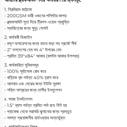
1. প্রিমিয়াম কাঠামো
- 200GSM ভারী ওজনের পলিস্টার কাপড়
- ব্ল্যাকআউট সুতা দিয়ে ট্রিপল-ওয়েভ প্রযুক্তি
- স্থায়িত্বের জন্য সুদৃঢ় সেলাই
2. কার্যকরী ডিজাইন
- মসৃণ অপারেশনের জন্য ধাতব কড়া সহ গ্রমেট শীর্ষ
- 2" তলদেশের হেম সহ 4" উপরের হেম
- প্রমিত 39"x84" আকার (কাস্টম আকার উপলব্ধ)
3. কার্যকারিতা সুবিধাসমূহ
- 100% সূর্যালোক রোধ করে
- বাহ্যিক শব্দ পর্যন্ত 40% হ্রাস করে
- আসবাব এবং মেঝের জন্য ইউভি সুরক্ষা
- শক্তি সাশ্রয়ের জন্য তাপীয় ইনসুলেশন
৪. সহজ ইনস্টলেশন
- 1.5" ব্যাস পর্যন্ত প্রমিত পর্দা রডে ফিট হয়
- প্যাকেজ থেকে সরাসরি ঝুলানোর জন্য প্রস্তুত
- সমস্ত প্রয়োজনীয় হার্ডওয়্যার অন্তর্ভুক্ত
৫. কাস্টমাইজেশন বিকল্প