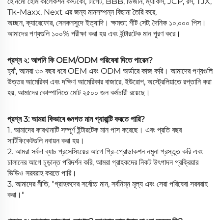
হেনিমো হোম কালেকশন কস্টকো, টার্গেট, BBB, ডিজনি, ম্যাকিস, JCP, রস, TJX,
Tk-Maxx, Next এর জন্য মানসম্পন্ন বিছানা তৈরি করে,
অচ্ছন, ক্যারেফোর, সেনকনসুদে ইত্যাদি। ক্ষমতা: শীট সেট: দৈনিক ১০,০০০ পিস।
আমাদের পণ্যগুলি ১০০% পরীক্ষা করা হয় এবং ইন্টারটেক মান পূরণ করে।
প্রশ্ন ২: আপনি কি OEM/ODM পরিষেবা দিতে পারেন?
হ্যাঁ, আমরা ৩০ বছর ধরে OEM এবং ODM অর্ডারে কাজ করি। আমাদের পণ্যগুলি
উত্তর আমেরিকা এবং দক্ষিণ আমেরিকার বাজারে, ইউরোপ, অস্ট্রেলিয়াতে রপ্তানি করা
হয়, আমাদের কোম্পানিতে মোট ২৫০০ জন কর্মচারী রয়েছে।
প্রশ্ন 3: আমরা কিভাবে গুনগত মান গ্যারান্টি করতে পারি?
1. আমাদের কারখানাটি সম্পূর্ণ ইন্টারটেক মান পাস করেছে। এবং প্রতি বছর
সার্টিফিকেটগুলি নবায়ন করা হয়।
2. আমরা সর্বদা ব্যাচ প্রসেসিংয়ের আগে প্রি-প্রোডাকশন নমুনা প্রস্তুত করি এবং
চালানের আগে চূড়ান্ত পরিদর্শন করি, আমরা গ্রাহকদের নিকট উৎপাদন প্রক্রিয়ার
ভিডিও সরবরাহ করতে পারি।
3. আমাদের নীতি, "গ্রাহকদের সর্বোচ্চ মান, সর্বনিম্ন মূল্য এবং সেরা পরিষেবা সরবরাহ
করা।"