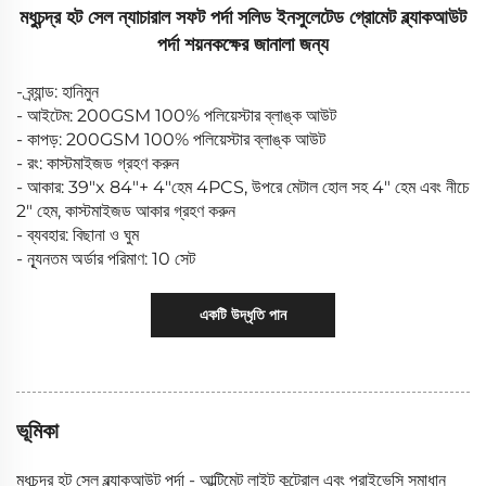
মধুচন্দ্র হট সেল ন্যাচারাল সফট পর্দা সলিড ইনসুলেটেড গ্রোমেট ব্ল্যাকআউট
পর্দা শয়নকক্ষের জানালা জন্য
- ব্র্যান্ড: হানিমুন
- আইটেম: 200GSM 100% পলিয়েস্টার ব্লাঙ্ক আউট
- কাপড়: 200GSM 100% পলিয়েস্টার ব্লাঙ্ক আউট
- রং: কাস্টমাইজড গ্রহণ করুন
- আকার: 39"x 84"+ 4"হেম 4PCS, উপরে মেটাল হোল সহ 4" হেম এবং নীচে
2" হেম, কাস্টমাইজড আকার গ্রহণ করুন
- ব্যবহার: বিছানা ও ঘুম
- ন্যূনতম অর্ডার পরিমাণ: 10 সেট
একটি উদ্ধৃতি পান
ভূমিকা
মধুচন্দ্র হট সেল ব্ল্যাকআউট পর্দা - আল্টিমেট লাইট কন্ট্রোল এবং প্রাইভেসি সমাধান