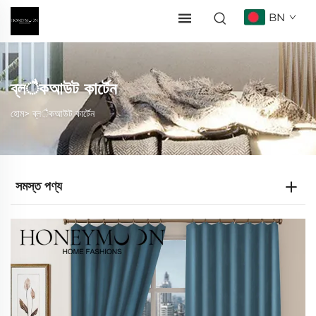
BN
ব্লैকআউট কার্টেন
হোম>
ব্লैকআউট কার্টেন
সমস্ত পণ্য