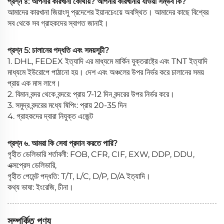
প্রশ্ন ৪: আপনার কারখানা কোথায়? আপনার কারখানায় যাওয়া সম্ভব কি?
আমাদের কারখানা জিয়াংসু প্রদেশের ইয়ানচেংয়ে অবস্থিত। আমাদের কাছে বিশ্বের
সব থেকে সব গ্রাহকদের স্বাগত জানাই।
প্রশ্ন 5: চালানের পদ্ধতি এবং সময়সূচী?
1. DHL, FEDEX ইত্যাদি এর মাধ্যমে মার্কিন যুক্তরাষ্ট্রে এবং TNT ইত্যাদি
মাধ্যমে ইউরোপে পাঠানো হয়। দেশ এবং অঞ্চলের উপর নির্ভর করে চালানের সময়
প্রায় এক মাস লাগে।
2. বিমান বন্দর থেকে বন্দরে: প্রায় 7-12 দিন বন্দরের উপর নির্ভর করে।
3. সমুদ্র বন্দরের মধ্যে ষিপিং: প্রায় 20-35 দিন
4. গ্রাহকদের দ্বারা নিযুক্ত এজেন্ট
প্রশ্ন ৬. আমরা কি সেবা প্রদান করতে পারি?
গৃহীত ডেলিভারি শর্তাবলী: FOB, CFR, CIF, EXW, DDP, DDU,
এক্সপ্রেস ডেলিভারি,
গৃহীত পেমেন্ট পদ্ধতি: T/T, L/C, D/P, D/A ইত্যাদি।
কথ্য ভাষা: ইংরেজি, চীনা।
সম্পর্কিত পণ্য