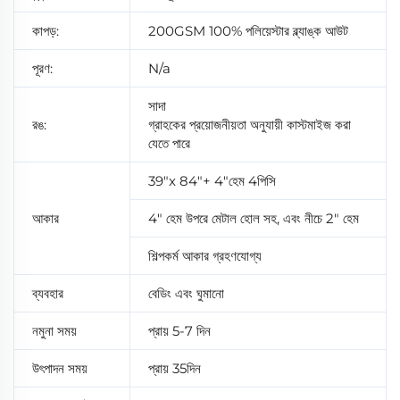
কাপড়:
200GSM 100% পলিয়েস্টার ব্ল্যাঙ্ক আউট
পূরণ:
N/a
সাদা
রঙ:
গ্রাহকের প্রয়োজনীয়তা অনুযায়ী কাস্টমাইজ করা
যেতে পারে
39"x 84"+ 4"হেম 4পিসি
আকার
4" হেম উপরে মেটাল হোল সহ, এবং নীচে 2" হেম
শিল্পকর্ম আকার গ্রহণযোগ্য
ব্যবহার
বেডিং এবং ঘুমানো
নমুনা সময়
প্রায় 5-7 দিন
উৎপাদন সময়
প্রায় 35দিন