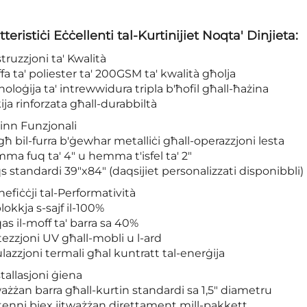
tteristiċi Eċċellenti tal-Kurtinijiet Noqta' Dinjieta:
struzzjoni ta' Kwalità
ffa ta' poliester ta' 200GSM ta' kwalità għolja
noloġija ta' intrewwidura tripla b'ħofil għall-ħażina
kija rinforzata għall-durabbiltà
sinn Funzjonali
għ bil-furra b'ġewhar metalliċi għall-operazzjoni lesta
ma fuq ta' 4" u hemma t'isfel ta' 2"
s standardi 39"x84" (daqsijiet personalizzati disponibbli)
nefiċċji tal-Performatività
lokkja s-sajf il-100%
qas il-moff ta' barra sa 40%
tezzjoni UV għall-mobli u l-ard
ulazzjoni termali għal kuntratt tal-enerġija
stallasjoni ġiena
ważżan barra għall-kurtin standardi sa 1,5" diametru
tenni biex jitważżan direttament mill-pakkett