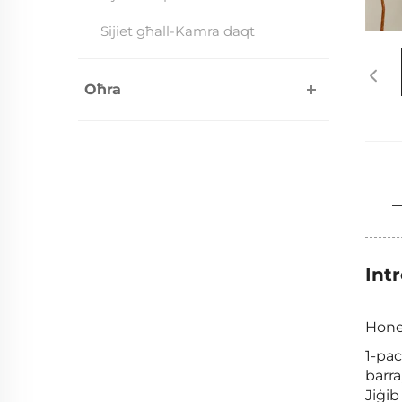
Sijiet għall-Kamra daqt
Oħra
Int
1-pac
barra
Jiġib