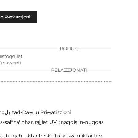
eb Kwotazzjoni
PRODUKTI
istoqsijiet
Frekwenti
RELAZZJONATI
Honeymoon Hot Sell Kurtenijiet Blackout - Soluzzjoni ta' Kонтрول tad-Dawl u Priwatizzjoni
-saff ta' nhar, rajjiet UV, tnaqqis in-nuqqas
t, tibqah l-iktar freska fix-xitwa u iktar tiep