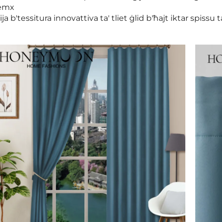
xemx
ja b'tessitura innovattiva ta' tliet ġlid b'ħajt iktar spissu 