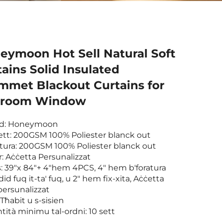
eymoon Hot Sell Natural Soft
ains Solid Insulated
mmet Blackout Curtains for
room Window
nd: Honeymoon
ett: 200GSM 100% Poliester blanck out
itura: 200GSM 100% Poliester blanck out
r: Aċċetta Persunalizzat
s: 39"x 84"+ 4"hem 4PCS, 4" hem b'foratura
did fuq it-ta' fuq, u 2" hem fix-xita, Aċċetta
persunalizzat
 Tħabit u s-sisien
tità minimu tal-ordni: 10 sett