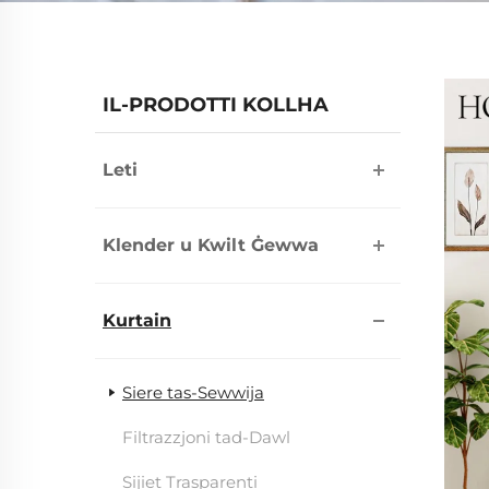
IL-PRODOTTI KOLLHA
Leti
Klender u Kwilt Ġewwa
Kurtain
Siere tas-Sewwija
Filtrazzjoni tad-Dawl
Sijiet Trasparenti