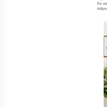
fix-
Mibni