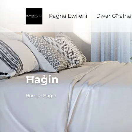
Paġna Ewlieni
Dwar Għalna
Ħaġin
Home>
Ħaġin