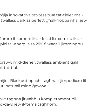
ija innovattiva tat-tessitura tat-tielet mal-
, twallass darkizz perfett għall-ħobba nhar jew
 tżomm il-kamere iktar friski fix-xemx u iktar
spiżi tal-enerġija sa 25% filwaqt li jimmingħu
l-braww mid-dieher, twallass ambjent qalil
 tat-tfal.
inijiet Blackout opachi tagħna li jimpedixxu lil
uti naturali minn ġewwa.
ackout tagħna jitwaħħlu kompletament bil-
a d-dawl jew il-forma tagħhom.