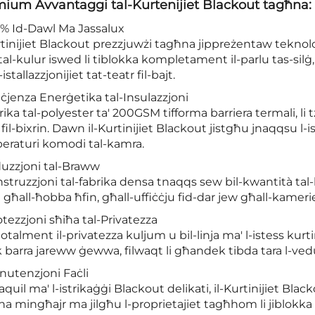
ium Avvantaggi tal-Kurtenijiet Blackout tagħna:
0% Id-Dawl Ma Jassalux
rtinijiet Blackout prezzjuwżi tagħna jippreżentaw teknoloġ
tal-kulur iswed li tiblokka kompletament il-parlu tas-silġ
istallazzjonijiet tat-teatr fil-bajt.
fiċjenza Enerġetika tal-Insulazzjoni
brika tal-polyester ta' 200GSM tifforma barriera termali, li
fil-bixrin. Dawn il-Kurtinijiet Blackout jistgħu jnaqqsu l-i
eraturi komodi tal-kamra.
duzzjoni tal-Braww
nstruzzjoni tal-fabrika densa tnaqqs sew bil-kwantità ta
i għall-ħobba ħfin, għall-uffiċċju fid-dar jew għall-kameriet
otezzjoni sħiħa tal-Privatezza
totalment il-privatezza kuljum u bil-linja ma' l-istess kurt
barra jareww ġewwa, filwaqt li għandek tibda tara l-ved
nutenzjoni Faċli
uil ma' l-istrikaġġi Blackout delikati, il-Kurtinijiet Bl
a mingħajr ma jilgħu l-proprietajiet tagħhom li jiblokk