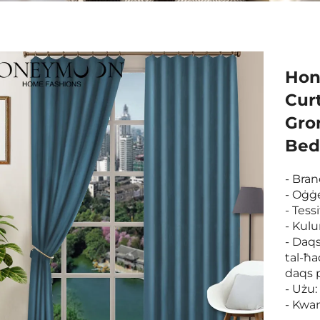
Hon
Curt
Gro
Bed
- Bra
- Oġġ
- Tess
- Kulu
- Daq
tal-ħa
daqs 
- Użu:
- Kwan