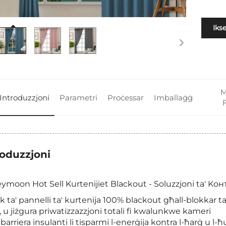
Iks
M
Introduzzjoni
Parametri
Proċessar
Imballaġġ
roduzzjoni
k ta' pannelli ta' kurtenija 100% blackout għall-blokkar tas
, u jiżgura priwatizzazzjoni totali fi kwalunkwe kameri
 barriera insulanti li tisparmi l-enerġija kontra l-ħarġ u l-ħu