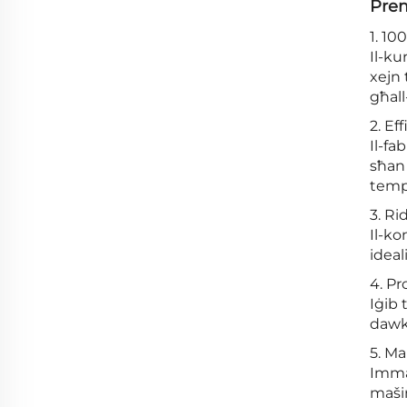
Prem
1. 10
Il-ku
xejn 
għall-
2. Ef
Il-fa
sħan 
temp
3. Ri
Il-ko
ideal
4. Pr
Iġib 
dawk 
5. Ma
Immaq
mašin