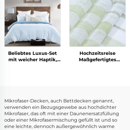
und Steppdecke
Beliebtes Luxus-Set
Hochzeitsreise
mit weicher Haptik,
Maßgefertigtes
individuell gestaltbar,
Schlafzimmer Voile
90 g/m² Kationen-
Fertigvorhänge &
Streifen-Steppdecken-
Draperien
Set, 3-teilig
Wohnzimmer Ösen
Transparente
Fenstervorhänge für
Mikrofaser-Decken, auch Bettdecken genannt,
Zuhause
verwenden ein Bezugsgewebe aus hochdichter
Mikrofaser, das oft mit einer Daunenersatzfüllung
oder einer Mikrofasermischung gefüllt ist und so
eine leichte, dennoch außergewöhnlich warme