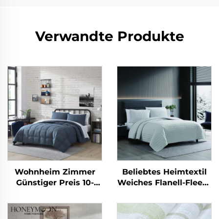
Verwandte Produkte
Wohnheim Zimmer
Beliebtes Heimtextil
Günstiger Preis 10-
Weiches Flanell-Fleece
teiliges Zuhause
Kuschelbares
Schlafzimmer
Wendebettdecken-Set
Steppdecken Set
aus Plüsch-Sherpa