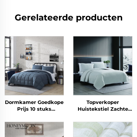
Gerelateerde producten
Dormkamer Goedkope
Topverkoper
Prijs 10 stuks
Huistekstiel Zachte
Thuisgebruik
Flanel Fleece Pluizige
Comforter Set
Omkeerbare
Slaapkamer
Beddenlinnen Plush