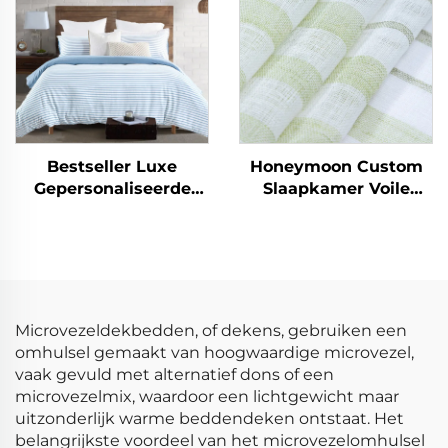
Sherpa Comforter en
Deken Sets
Bestseller Luxe
Honeymoon Custom
Gepersonaliseerde
Slaapkamer Voile
Zachte Aanraking
Klaargemaakte
90gsm Cationische
Gordijnen & Drapeer
Streep Duvetsets 3-
Gordijnen Woonkamer
delig
Oogjes Doorzichtige
Venstergordijn voor
Thuis
Microvezeldekbedden, of dekens, gebruiken een
omhulsel gemaakt van hoogwaardige microvezel,
vaak gevuld met alternatief dons of een
microvezelmix, waardoor een lichtgewicht maar
uitzonderlijk warme beddendeken ontstaat. Het
belangrijkste voordeel van het microvezelomhulsel