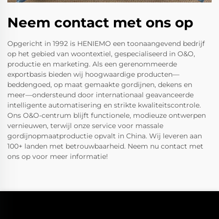
Neem contact met ons op
Opgericht in 1992 is HENIEMO een toonaangevend bedrijf
op het gebied van woontextiel, gespecialiseerd in O&O,
productie en marketing. Als een gerenommeerde
exportbasis bieden wij hoogwaardige producten—
beddengoed, op maat gemaakte gordijnen, dekens en
meer—ondersteund door internationaal geavanceerde
intelligente automatisering en strikte kwaliteitscontrole.
Ons O&O-centrum blijft functionele, modieuze ontwerpen
vernieuwen, terwijl onze service voor massale
gordijnopmaatproductie opvalt in China. Wij leveren aan
100+ landen met betrouwbaarheid. Neem nu contact met
ons op voor meer informatie!