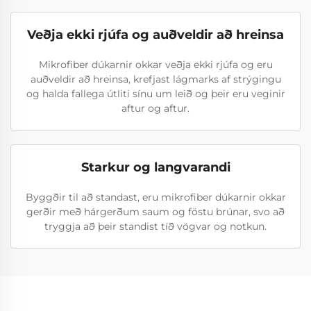
Veðja ekki rjúfa og auðveldir að hreinsa
Mikrofiber dúkarnir okkar veðja ekki rjúfa og eru
auðveldir að hreinsa, krefjast lágmarks af strýgingu
og halda fallega útliti sínu um leið og þeir eru veginir
aftur og aftur.
Starkur og langvarandi
Byggðir til að standast, eru mikrofiber dúkarnir okkar
gerðir með hárgerðum saum og föstu brúnar, svo að
tryggja að þeir standist tíð vögvar og notkun.