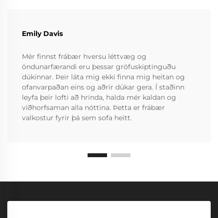
Emily Davis
Mér finnst frábær hversu léttvæg og
öndunarfærandi eru þessar gröfuskiptinguðu
dúkinnar. Þeir láta mig ekki finna mig heitan og
ofanvarpaðan eins og aðrir dúkar gera. Í staðinn
leyfa þeir lofti að hrinda, halda mér kaldan og
viðhorfsaman alla nóttina. Þetta er frábær
valkostur fyrir þá sem sofa heitt.