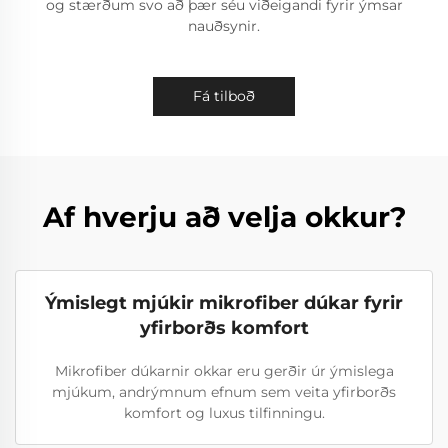
og stærðum svo að þær séu viðeigandi fyrir ýmsar
nauðsynir.
Fá tilboð
Af hverju að velja okkur?
Ýmislegt mjúkir mikrofiber dúkar fyrir
yfirborðs komfort
Mikrofiber dúkarnir okkar eru gerðir úr ýmislega
mjúkum, andrýmnum efnum sem veita yfirborðs
komfort og luxus tilfinningu.