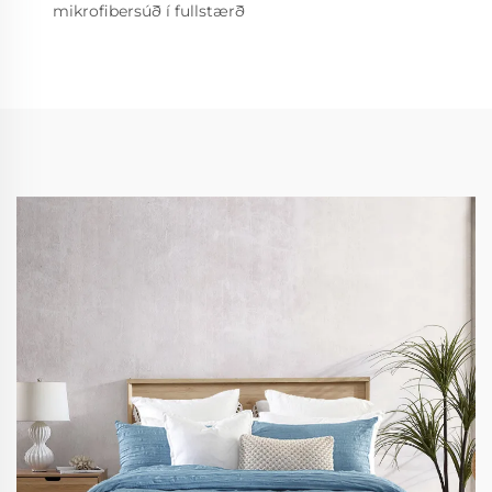
mikrofibersúð í fullstærð