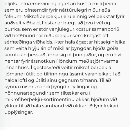
pljúka, ofnæmisvini og ágætan kost á milli þeirra
sem eru ofnæmdir fyrir náttúrulegri niður eða
föðrum. Mikrofiberþekjur eru einnig vel þekktar fyrir
auðvelt viðhald; flestar er hægt að þvo í vél og
þurrka, sem er stór venjulegur kostur samanborið
við hefðbundnar niðurþekjur sem krefjast oft
sérfræðinga viðhalds. Þær hafa ágætar hitaeiginleika
sem veita hlýju án of mikillar þyngdar, bjóða góða
komfu án þess að finna sig of þungaður, og eru því
hentar fyrir ársnotkun í löndum með stjórnvarma
innanhúss. Í gestasvæði veitir mikrofiberþekja
ljómandi útlit og tilfinningu ásamt varanleika til að
halda lofti og útliti sínu gegnum tímann. Til að
kynna mismunandi þyngdir, fyllingar og
hönnunartegundir sem tiltækar eru í
mikrofiberþekju-sortimentinu okkar, bjóðum við
ykkur til að hafa samband við okkar lið fyrir frekari
upplýsingar.