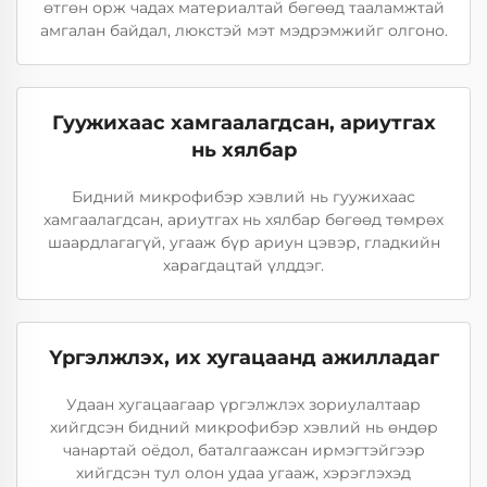
өтгөн орж чадах материалтай бөгөөд тааламжтай
амгалан байдал, люкстэй мэт мэдрэмжийг олгоно.
Гуужихаас хамгаалагдсан, ариутгах
нь хялбар
Бидний микрофибэр хэвлий нь гуужихаас
хамгаалагдсан, ариутгах нь хялбар бөгөөд төмрөх
шаардлагагүй, угааж бүр ариун цэвэр, гладкийн
харагдацтай үлддэг.
Үргэлжлэх, их хугацаанд ажилладаг
Удаан хугацаагаар үргэлжлэх зориулалтаар
хийгдсэн бидний микрофибэр хэвлий нь өндөр
чанартай оёдол, баталгаажсан ирмэгтэйгээр
хийгдсэн тул олон удаа угааж, хэрэглэхэд