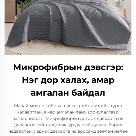
Микрофибрын дэвсгэр:
Нэг дор халах, амар
амгалан байдал
Манай микрофибрын дэвсгэрийг жилийн турш
халаалттай, амар амгалан байх зориулалтаар
загварчилсан. Микрофибрын доторх давхарга нь
дулааныг сайн хадгалж, үр дүнтэй дулаан барих
чадвартай. Гаднах давхарга нь арьсанд зөөлөн нөлөө