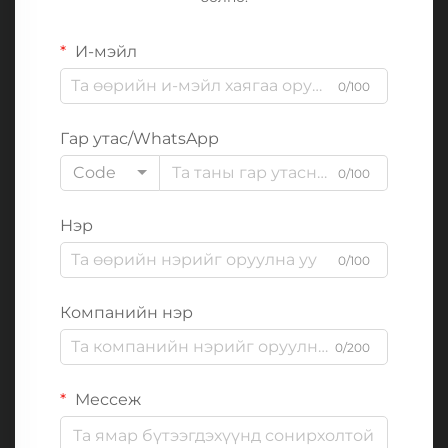
И-мэйл
0/100
Гар утас/WhatsApp
Code
0/100
Нэр
0/100
Компанийн нэр
0/200
Мессеж