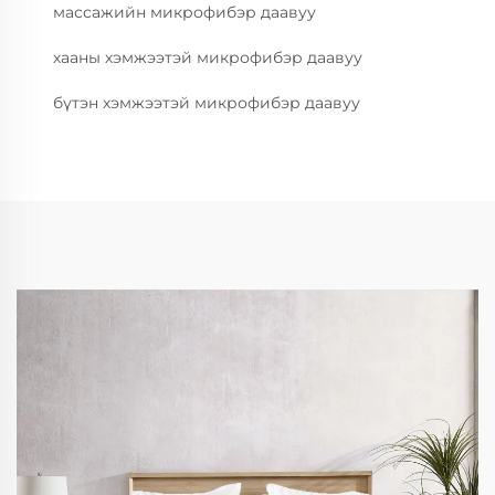
массажийн микрофибэр даавуу
хааны хэмжээтэй микрофибэр даавуу
бүтэн хэмжээтэй микрофибэр даавуу