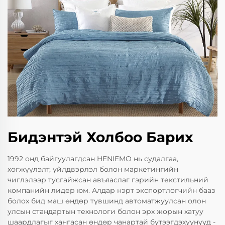
Бидэнтэй Холбоо Барих
1992 онд байгуулагдсан HENIEMO нь судалгаа,
хөгжүүлэлт, үйлдвэрлэл болон маркетингийн
чиглэлээр тусгайжсан авъяаслаг гэрийн текстильний
компанийн лидер юм. Алдар нэрт экспортлогчийн бааз
болох бид маш өндөр түвшинд автоматжуулсан олон
улсын стандартын технологи болон эрх жорын хатуу
шаардлагыг хангасан өндөр чанартай бүтээгдэхүүнүүд -