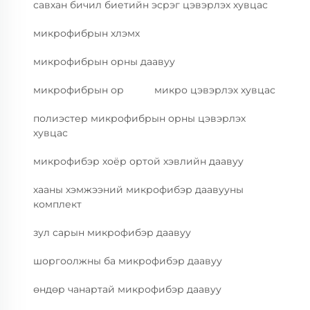
савхан бичил биетийн эсрэг цэвэрлэх хувцас
микрофибрын хлэмх
микрофибрын орны даавуу
микрофибрын ор
микро цэвэрлэх хувцас
полиэстер микрофибрын орны цэвэрлэх
хувцас
микрофибэр хоёр ортой хэвлийн даавуу
хааны хэмжээний микрофибэр даавууны
комплект
зул сарын микрофибэр даавуу
шоргоолжны ба микрофибэр даавуу
өндөр чанартай микрофибэр даавуу