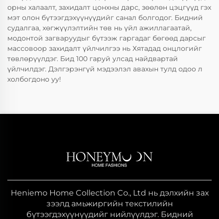
орны халаалт, захидалт цонхны дарс, зөөлөн цэцгүүд гэх
мэт олон бүтээгдэхүүнүүдийг санал болгодог. Бидний
судалгаа, хөгжүүлэлтийн төв нь үйл ажиллагаатай,
модонтой загваруудыг бүтээж гаргадаг бөгөөд дарсыг
массовоор захидалт үйлчилгээ нь Хятадад онцлогийг
төвлөрүүлдэг. Бид 100 гаруй улсад найдвартай
үйлчилдэг. Дэлгэрэнгүй мэдээлэл авахын тулд одоо л
холбогдоно уу!
Heniemo Home Collection Co., Ltd нь дэлхийн зах
зээлд амьжиргийн текстилийн
бүтээгдэхүүнүүдийг нийлүүлдэг. Бидний