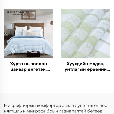
Ширхэг Гэрийн Орны
Зөөлөн Фланелийн
Дэвсгэрийн Багц
Плюш, Хоёр Талт
Орны Дэвсгэр,
Шерпагийн Дулаан
Дэвсгэр Багц
Хүрээ нь зөөлөн
Хүүхдийн модон,
цайвар өнгөтэй,
унтлагын өрөөний
катион хөвөөтэй одой
вуаль, бэлэн болсон
цэвэр 90gsm 3-
завсарлага, драп,
хэсгийн одой цэвэр
зочид байвал зохих
цонхны завсарлага
Микрофибрын комфортер эсвэл дувет нь өндөр
нягтшлын микрофибрын гадна талтай бөгөөд