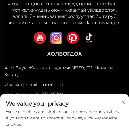
захиалгат цонхны халаавчууд, орчин, халх болон
урт халхнууд нь оюун ухаантай үйлдвэрлэл,
эдлэлийн инновацийг хослуулдаг. 30 гаруй
жилийн чанарын туршлагатай. Цааш нь мэдэх.
ХОЛБОГДОХ
Add: Зүүн Жуншань гудамж №139, F11, Нанкин,
Хятад
И-мэйл:
[email protected]
Гар утасны:
+86-17327710449
We value your privacy
Утас:
+86-025-84573776
We use cookies and similar tools to provide our services.
If you don't want to accept all cookies, click Personalize
Бүх эрх хуулиар хамгаалагдсан © 2025
cookies.