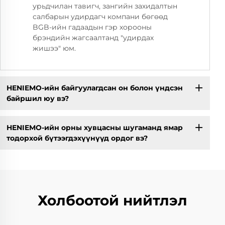
урьдчилан тавигч, зангийн захидалтын
салбарын удирдагч компани бөгөөд
BGB-ийн гадаадын гэр хорооны
брэндийн жагсаалтанд "удирдах
жишээ" юм.
HENIEMO-ийн байгуулагдсан он болон үндсэн
байршил юу вэ?
HENIEMO-ийн орны хувцасны шугаманд ямар
тодорхой бүтээгдэхүүнүүд ордог вэ?
Холбоотой нийтлэл