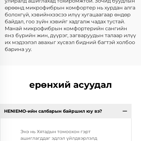
улиралд ашиглахад тохиромжтой. Зочид буудлын
өрөөнд микрофибрын комфортер нь хурдан алга
болохгүй, хэвийнхээсээ илүү хугацаагаар өндөр
байдал, гоо зүйн хэвийг хадгалж чадах тустай.
Манай микрофибрын комфортерийн сангийн
янз бүрийн жин, дүүрэг, загваруудын талаар илүү
их мэдээлэл авахыг хүсвэл бидний багтэй холбоо
барина уу.
ерөнхий асуудал
HENIEMO-ийн салбарын байршил юу вэ?
Энэ нь Хятадын томоохон гэрт
ашиглагддаг эдлэл үйлдвэрлэлд