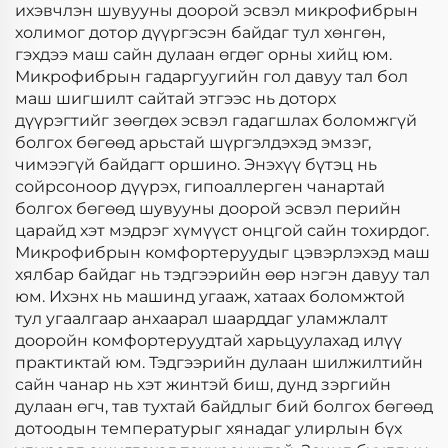
ихэвчлэн шувууны доорой эсвэл микрофибрын
холимог дотор дүүргэсэн байдаг тул хөнгөн,
гэхдээ маш сайн дулаан өгдөг орны хийц юм.
Микрофибрын гадаргуугийн гол давуу тал бол
маш шигшилт сайтай этгээс нь доторх
дүүрэгтийг зөөгдөх эсвэл гадагшлах боломжгүй
болгох бөгөөд арьстай шүргэлдэхэд эмзэг,
чимээгүй байдагт оршино. Энэхүү бүтэц нь
сойрсоноор дүүрэх, гипоаллерген чанартай
болгох бөгөөд шувууны доорой эсвэл перийн
царайд хэт мэдрэг хүмүүст онцгой сайн тохирдог.
Микрофибрын комфортеруудыг цэвэрлэхэд маш
хялбар байдаг нь тэдгээрийн өөр нэгэн давуу тал
юм. Ихэнх нь машинд угааж, хатаах боломжтой
тул угаалгаар анхаарал шаарддаг уламжлалт
дооройн комфортеруудтай харьцуулахад илүү
практиктай юм. Тэдгээрийн дулаан шилжилтийн
сайн чанар нь хэт жинтэй биш, дунд зэргийн
дулаан өгч, тав тухтай байдлыг бий болгох бөгөөд
дотоодын температурыг хянадаг улирлын бүх