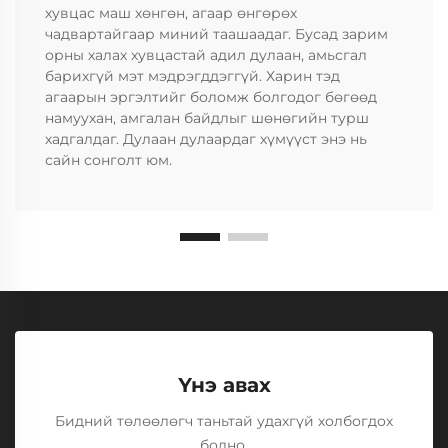
хувцас маш хөнгөн, агаар өнгөрөх
чадвартайгаар миний таашаадаг. Бусад зарим
орны халах хувцастай адил дулаан, амьсгал
барихгүй мэт мэдрэгддэггүй. Харин тэд
агаарын эргэлтийг боломж болгодог бөгөөд
намуухан, амгалан байдлыг шөнөгийн турш
хадгалдаг. Дулаан дулаардаг хүмүүст энэ нь
сайн сонголт юм.
Үнэ авах
Бидний төлөөлөгч таньтай удахгүй холбогдох
болно.