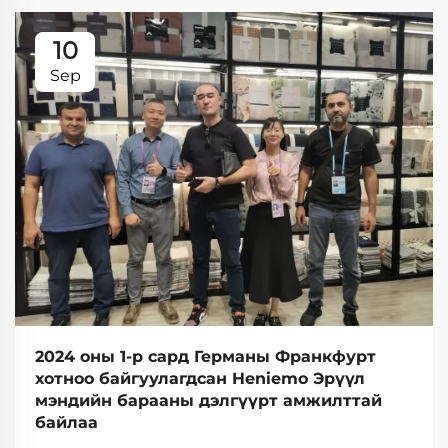
10
Sep
2024 оны 1-р сард Германы Франкфурт
хотноо байгуулагдсан Heniemo Эрүүл
мэндийн барааны дэлгүүрт амжилттай
байлаа