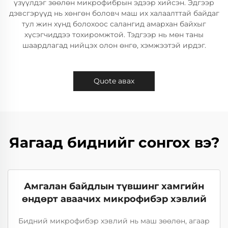
үзүүлдэг зөөлөн микрофибрын эдээр хийсэн. Эдгээр
дэвсгэрүүд нь хөнгөн боловч маш их халаалттай байдаг
тул жин хүнд болохоос салангид амархан байхыг
хүсэгчиддээ тохиромжтой. Тэдгээр нь мөн таны
шаардлагад нийцэх олон өнгө, хэмжээтэй ирдэг.
Quote авах
Яагаад биднийг сонгох вэ?
Амгалан байдлын түвшинг хамгийн
өндөрт аваачих микрофибэр хэвлий
Бидний микрофибэр хэвлий нь маш зөөлөн, агаар