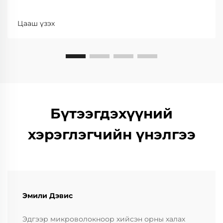
Цааш үзэх
Бүтээгдэхүүний
хэрэглэгчийн үнэлгээ
Эмили Дэвис
Эдгээр микроволокноор хийсэн орны халах