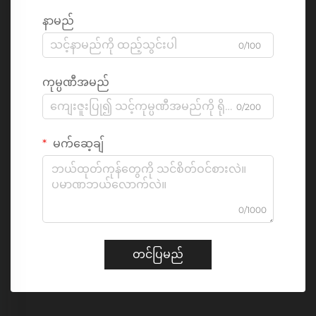
နာမည်
0/100
ကုမ္ပဏီအမည်
0/200
မက်ဆေ့ချ်
0/1000
တင်ပြမည်