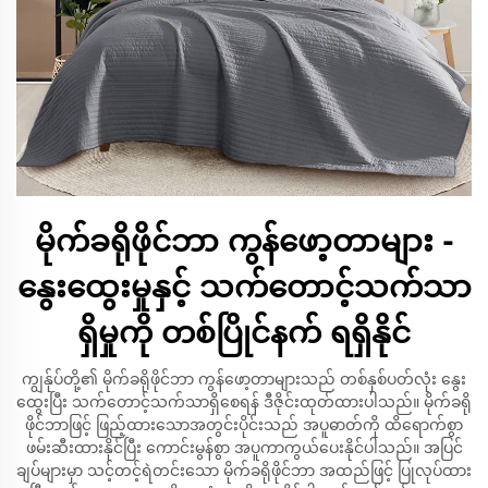
မိုက်ခရိုဖိုင်ဘာ ကွန်ဖော့တာများ -
နွေးထွေးမှုနှင့် သက်တောင့်သက်သာ
ရှိမှုကို တစ်ပြိုင်နက် ရရှိနိုင်
ကျွန်ုပ်တို့၏ မိုက်ခရိုဖိုင်ဘာ ကွန်ဖော့တာများသည် တစ်နှစ်ပတ်လုံး နွေး
ထွေးပြီး သက်တောင့်သက်သာရှိစေရန် ဒီဇိုင်းထုတ်ထားပါသည်။ မိုက်ခရို
ဖိုင်ဘာဖြင့် ဖြည့်ထားသောအတွင်းပိုင်းသည် အပူဓာတ်ကို ထိရောက်စွာ
ဖမ်းဆီးထားနိုင်ပြီး ကောင်းမွန်စွာ အပူကာကွယ်ပေးနိုင်ပါသည်။ အပြင်
ချပ်များမှာ သင့်တင့်ရဲတင်းသော မိုက်ခရိုဖိုင်ဘာ အထည်ဖြင့် ပြုလုပ်ထား