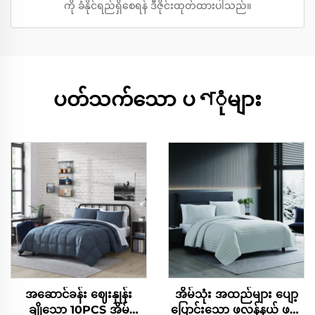
ကို ခံနိုင်ရည်ရှိစေရန် ဒီဇိုင်းထုတ်ထားပါသည်။
ပတ်သက်သော ပণုံများ
အဆောင်ခန်း ဈေးနှုန်း
အိမ်သုံး အထည်များ ပျော့
ချိုသော 10PCS အိမ်
ပြောင်းသော ဖလန်နယ် ဖလီ