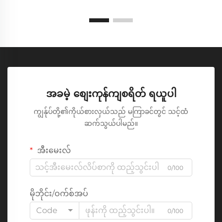
အခမဲ့ စျေးကုန်ကျစရိတ် ရယူပါ
ကျွန်ုပ်တို့၏ကိုယ်စားလှယ်သည် မကြာခင်တွင် သင့်ထံ
ဆက်သွယ်ပါမည်။
အီးမေးလ်
0/100
မိုဘိုင်း/ဝက်စ်အပ်
Code
0/100