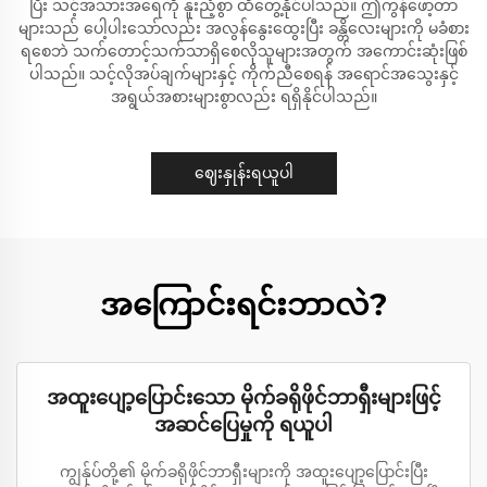
ပြီး သင့်အသားအရေကို နူးညံ့စွာ ထိတွေ့နိုင်ပါသည်။ ဤကွန်ဖော့တာ
များသည် ပေါ့ပါးသော်လည်း အလွန်နွေးထွေးပြီး ခန္တိလေးများကို မခံစား
ရစေဘဲ သက်တောင့်သက်သာရှိစေလိုသူများအတွက် အကောင်းဆုံးဖြစ်
ပါသည်။ သင့်လိုအပ်ချက်များနှင့် ကိုက်ညီစေရန် အရောင်အသွေးနှင့်
အရွယ်အစားများစွာလည်း ရရှိနိုင်ပါသည်။
ဈေးနှုန်းရယူပါ
အကြောင်းရင်းဘာလဲ?
အထူးပျော့ပြောင်းသော မိုက်ခရိုဖိုင်ဘာရှီးများဖြင့်
အဆင်ပြေမှုကို ရယူပါ
ကျွန်ုပ်တို့၏ မိုက်ခရိုဖိုင်ဘာရှီးများကို အထူးပျော့ပြောင်းပြီး