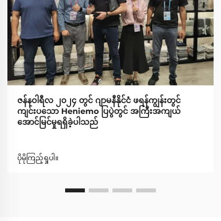
ဇန်နဝါရီလ ၂၀၂၄ တွင် ဂျာမနီနိုင်ငံ ဖရန်ကျွန်းတွင်
ကျင်းပသော Heniemo ပြပွဲတွင် အကြီးအကျယ်
အောင်မြင်မှုရရှိခဲ့ပါသည်
ပိုမိုကြည့်ရှုပါ။