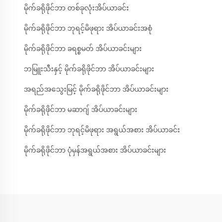
မိုက်ခရိုဖိုင်ဘာ တစ်ခုလုံးအိပ်ယာခင်း
မိုက်ခရိုဖိုင်ဘာ ဘုရင့်မိဖုရား အိပ်ယာခင်းအစုံ
မိုက်ခရိုဖိုင်ဘာ ခရစ္စမတ် အိပ်ယာခင်းများ
ဘမြူးသီးနှင့် မိုက်ခရိုဖိုင်ဘာ အိပ်ယာခင်းများ
အရည်အသွေးမြင့် မိုက်ခရိုဖိုင်ဘာ အိပ်ယာခင်းများ
မိုက်ခရိုဖိုင်ဘာ မဆာဂျ် အိပ်ယာခင်းများ
မိုက်ခရိုဖိုင်ဘာ ဘုရင့်မိဖုရား အရွယ်အစား အိပ်ယာခင်း
မိုက်ခရိုဖိုင်ဘာ ပုံမှန်အရွယ်အစား အိပ်ယာခင်းများ