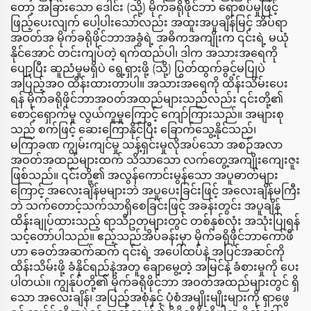
တော့ အခြားသော ဒေါင်း (သို့) မိုက်ခရိုဖိုင်ဘာ ရောစပ်မှုဖြင့်
ဖြည့်ပေးလျက် ပေါ့ပါးသော်လည်း အထူးအပူချိန်မြင့် အိပ်ရာ
အဝတ်အ မိုက်ခရိုဖိုင်ဘာအခွံရဲ့ အဓိကအကျိုးက ၎င်းရဲ့ မယုံ
နိုင်အောင် တင်းကျပ်တဲ့ ရက်ထည်ပါ၊ ဒါက အသားအရေကို
ပျော့ပြီး ဆူညံမှုမရှိပဲ ရွေ့ရှားဖို့ (သို့) ပြွတ်ထွက်ခွင့်မပြုပဲ
အပြည့်အဝ ထိန်းထားတာပါ။ အသားအရေကို ထိန်းသိမ်းပေး
ရန် မိုက်ခရိုဖိုင်ဘာအဝတ်အထည်များသည်လည်း ၎င်းတို့၏
စောင့်ရှောက်မှု လွယ်ကူမှုကြောင့် ကျော်ကြားသည်။ အများစု
သည် စက်ဖြင့် ဆေးကြောနိုင်ပြီး ခြောက်သွေ့နိုင်သည်၊
မကြာခဏ ကျွမ်းကျင်မှု သန့်ရှင်းမှုလိုအပ်သော အစဉ်အလာ
အဝတ်အထည်များထက် သိသာသော လက်တွေ့အကျိုးကျေးဇူး
ဖြစ်သည်။ ၎င်းတို့၏ အလွန်ကောင်းမွန်သော အပူဓာတ်များ
ကြောင့် အလေးချိန်မများဘဲ အပူပေးခြင်းဖြင့် အလေးချိန်မကြီး
ဘဲ သက်တောင့်သက်သာရှိစေခြင်းဖြင့် အခန်းတွင်း အပူချိန်
ထိန်းချုပ်ထားသည့် ရာသီဥတုများတွင် တစ်နှစ်လုံး အသုံးပြုရန်
သင့်တော်ပါသည်။ ဧည့်သည်အိပ်ခန်းမှာ မိုက်ခရိုဖိုင်ဘာကော်ဖီ
ဟာ ခေတ်အဆက်ဆက် ၎င်းရဲ့ အပေါ်ထပ်နဲ့ အပြင်အဆင်ကို
ထိန်းသိမ်းဖို့ ခံနိုင်ရည်နဲ့အတူ ချောမွေ့တဲ့ အမြင်နဲ့ ခံစားမှုကို ပေး
ပါတယ်။ ကျွန်ုပ်တို့၏ မိုက်ခရိုဖိုင်ဘာ အဝတ်အထည်များတွင် ရှိ
သော အလေးချိန်၊ အပြည့်အစုံနှင့် ပုံစံအမျိုးမျိုးများကို ရှာဖွေ