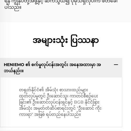
ရန် ကျွန်ုပ်တို့အဖွဲ့နှင့် ဆက်သွယ်၍ ပိုမိုသိရှိလိုပါက ဖိတ်ခေါ်
ပါသည်။
အများသုံး ပြဿနာ
HENIEMO ၏ စက်မှုလုပ်ငန်းအတွင်း အနေအထားမှာ အ
ဘယ်နည်း။
တရုတ်နိုင်ငံ၏ အိမ်သုံး စာသားထည်များ
ထုတ်လုပ်မှုတွင် ဦးဆောင်သူ၊ ကာတင်စီစဉ်ပေး
ခြင်း၏ ဦးဆောင်လုပ်ငန်းရှင်နှင့် BGB နိုင်ငံခြား
အိမ်သုံး အမှတ်တံဆိပ်စာရင်းတွင် "ဦးဆောင် ကိုး
ကားရာ" အဖြစ် ရပ်တည်နေပါသည်။