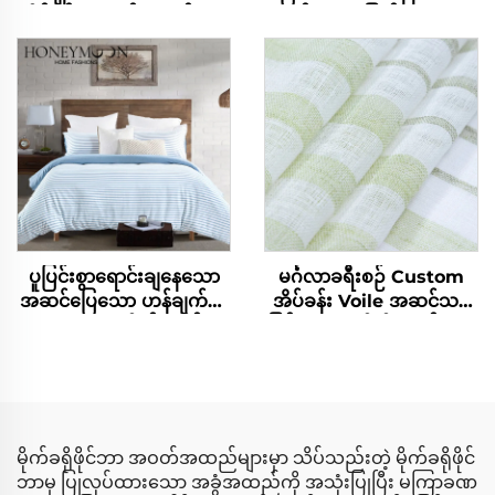
အိပ်ခန်းအတွက် ဆောင်းယာ
စ် ပျော့ပြောင်းသော
ထည်အစုံ
ပြောင်းလဲနိုင်သော အိပ်ခန်း
ဆောင်းယာထည်များ ပလပ်
ရှာ ဆောင်းယာထည်နှင့် ကွဲ
တ်စ် အစုံ
ပူပြင်းစွာရောင်းချနေသော
မင်္ဂလာခရီးစဉ် Custom
အဆင်ပြေသော ဟန်ချက်ညီ
အိပ်ခန်း Voile အဆင်သင့်
သော ကာတိုနစ်စတိုင်
ဖြစ်နေသော မီးဖိုချောင်းများ
90gsm ဒူဗက်ဖုံးစုံ 3 စုံ
နှင့် နေ့ခန်းတွင် အသုံးပြုရန်
အပေါက်သွင်းထားသော
ပါးလွှာသော မီးဖိုချောင်းများ
မိုက်ခရိုဖိုင်ဘာ အဝတ်အထည်များမှာ သိပ်သည်းတဲ့ မိုက်ခရိုဖိုင်
ဘာမှ ပြုလုပ်ထားသော အခွံအထည်ကို အသုံးပြုပြီး မကြာခဏ