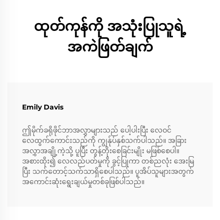
ထုတ်ကုန်ကို အသုံးပြုသူရဲ့
အကဲဖြတ်ချက်
Emily Davis
ဤမိုက်ခရိုဖိုင်ဘာအလွှာများသည် ပေါ့ပါးပြီး လေဝင်
လေထွက်ကောင်းသည်ကို ကျွန်ုပ်နှစ်သက်ပါသည်။ အခြား
အလွှာအချို့ကဲ့သို့ ပူပြီး တွန့်တိုးစေခြင်းမျိုး မဖြစ်စေပါ။
အစားထိုး၍ လေလည်ပတ်မှုကို ခွင့်ပြုကာ တစ်ညလုံး အေးမြ
ပြီး သက်တောင့်သက်သာရှိစေပါသည်။ ပူအိပ်သူများအတွက်
အကောင်းဆုံးရွေးချယ်မှုတစ်ခုဖြစ်ပါသည်။