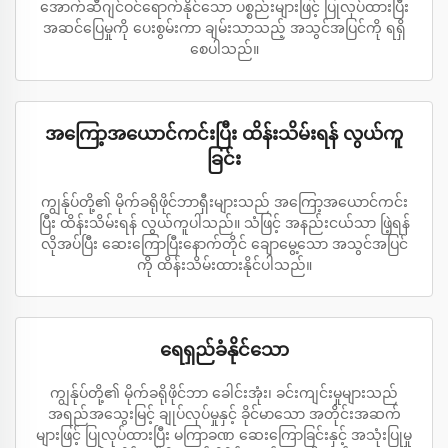
အောက်ဆီဂျင်ဝင်ရောက်နိုင်သော ပစ္စည်းများဖြင့် ပြုလုပ်ထားပြီး
အဆင်ပြေမှုကို ပေးစွမ်းကာ ချမ်းသာသည့် အသွင်အပြင်ကို ရရှိ
စေပါသည်။
အကြော့အယောင်ကင်းပြီး ထိန်းသိမ်းရန် လွယ်ကူ
ခြင်း
ကျွန်ုပ်တို့၏ မိုက်ခရိုဖိုင်ဘာရှီးများသည် အကြော့အယောင်ကင်း
ပြီး ထိန်းသိမ်းရန် လွယ်ကူပါသည်။ သံဖြင့် အနည်းငယ်သာ ဖြဲ့ရန်
လိုအပ်ပြီး ဆေးကြောပြီးနောက်တိုင် ချောမွေ့သော အသွင်အပြင်
ကို ထိန်းသိမ်းထားနိုင်ပါသည်။
ရေရှည်ခံနိုင်သော
ကျွန်ုပ်တို့၏ မိုက်ခရိုဖိုင်ဘာ ခေါင်းအုံး၊ ခင်းကျင်းမှုများသည်
အရည်အသွေးမြင့် ချုပ်လုပ်မှုနှင့် ခိုင်မာသော အတိုင်းအဆက်
များဖြင့် ပြုလုပ်ထားပြီး မကြာခဏ ဆေးကြောခြင်းနှင့် အသုံးပြုမှု