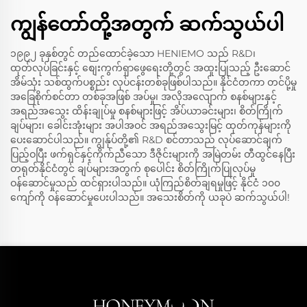
ကျွန်တော်တို့အတွက် ဆက်သွယ်ပါ
၁၉၉၂ ခုနှစ်တွင် တည်ထောင်ခဲ့သော HENIEMO သည် R&D၊
ထုတ်လုပ်ခြင်းနှင့် စျေးကွက်ရှာဖွေရေးတို့တွင် အထူးပြုသည့် ဦးဆောင်
အိမ်သုံး သစ်ထွက်ပစ္စည်း လုပ်ငန်းတစ်ခုဖြစ်ပါသည်။ နိုင်ငံတကာ တင်ပို့မှု
အခြေစိုက်စင်တာ တစ်ခုအဖြစ် အပ်မှု၊ အလိုအလျောက် စနစ်များနှင့်
အရည်အသွေး ထိန်းချုပ်မှု စနစ်များဖြင့် အိပ်ယာခင်းများ၊ စိတ်ကြိုက်
ချပ်များ၊ ခေါင်းအုံးများ အပါအဝင် အရည်အသွေးမြင့် ထုတ်ကုန်များကို
ပေးဆောင်ပါသည်။ ကျွန်ုပ်တို့၏ R&D စင်တာသည် လုပ်ဆောင်ချက်
ပြည့်ဝပြီး ဖက်ရှင်နှင့်ကိုက်ညီသော ဒီဇိုင်းများကို အမြဲတမ်း တီထွင်နေပြီး
တရုတ်နိုင်ငံတွင် ချပ်များအတွက် စုပေါင်း စိတ်ကြိုက်ပြုလုပ်မှု
ဝန်ဆောင်မှုသည် ထင်ရှားပါသည်။ ယုံကြည်စိတ်ချရမှုဖြင့် နိုင်ငံ ၁၀၀
ကျော်ကို ဝန်ဆောင်မှုပေးပါသည်။ အသေးစိတ်ကို ယခုပဲ ဆက်သွယ်ပါ!