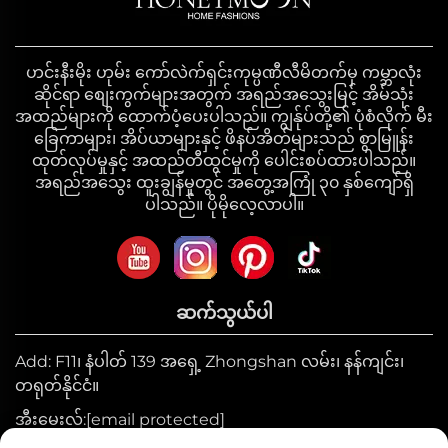
ဟင်းနီးမိုး ဟုမ်း ကော်လဲက်ရှင်းကုမ္ပဏီလီမိတက်မှ ကမ္ဘာလုံး
ဆိုင်ရာ စျေးကွက်များအတွက် အရည်အသွေးမြင့် အိမ်သုံး
အထည်များကို ထောက်ပံ့ပေးပါသည်။ ကျွန်ုပ်တို့၏ ပုံစံလိုက် မီး
ခြေကာများ၊ အိပ်ယာများနှင့် ဖိနပ်အိတ်များသည် စွာမြူန်း
ထုတ်လုပ်မှုနှင့် အထည်တီထွင်မှုကို ပေါင်းစပ်ထားပါသည်။
အရည်အသွေး ထူးချွန်မှုတွင် အတွေ့အကြုံ ၃၀ နှစ်ကျော်ရှိ
ပါသည်။ ပိုမိုလေ့လာပါ။
ဆက်သွယ်ပါ
Add: F11၊ နံပါတ် 139 အရှေ့ Zhongshan လမ်း၊ နန်ကျင်း၊
တရုတ်နိုင်ငံ။
အီးမေးလ်:
[email protected]