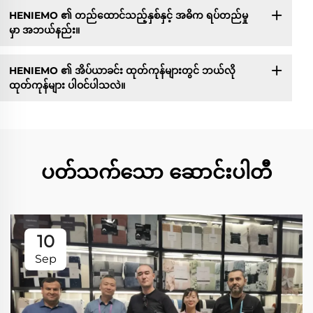
HENIEMO ၏ တည်ထောင်သည့်နှစ်နှင့် အဓိက ရပ်တည်မှု
မှာ အဘယ်နည်း။
HENIEMO ၏ အိပ်ယာခင်း ထုတ်ကုန်များတွင် ဘယ်လို
ထုတ်ကုန်များ ပါဝင်ပါသလဲ။
ပတ်သက်သော ဆောင်းပါတီ
10
Sep