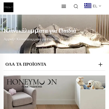
EL
Κλινοκάλυμματα για Παιδιά
Αρχική>
Κλινοκάλυμματα για Παιδιά
ΟΛΑ ΤΑ ΠΡΟΪΟΝΤΑ