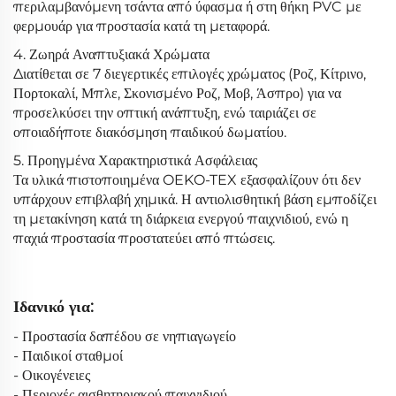
περιλαμβανόμενη τσάντα από ύφασμα ή στη θήκη PVC με
φερμουάρ για προστασία κατά τη μεταφορά.
4. Ζωηρά Αναπτυξιακά Χρώματα
Διατίθεται σε 7 διεγερτικές επιλογές χρώματος (Ροζ, Κίτρινο,
Πορτοκαλί, Μπλε, Σκονισμένο Ροζ, Μοβ, Άσπρο) για να
προσελκύσει την οπτική ανάπτυξη, ενώ ταιριάζει σε
οποιαδήποτε διακόσμηση παιδικού δωματίου.
5. Προηγμένα Χαρακτηριστικά Ασφάλειας
Τα υλικά πιστοποιημένα OEKO-TEX εξασφαλίζουν ότι δεν
υπάρχουν επιβλαβή χημικά. Η αντιολισθητική βάση εμποδίζει
τη μετακίνηση κατά τη διάρκεια ενεργού παιχνιδιού, ενώ η
παχιά προστασία προστατεύει από πτώσεις.
Ιδανικό για:
- Προστασία δαπέδου σε νηπιαγωγείο
- Παιδικοί σταθμοί
- Οικογένειες
- Περιοχές αισθητηριακού παιχνιδιού