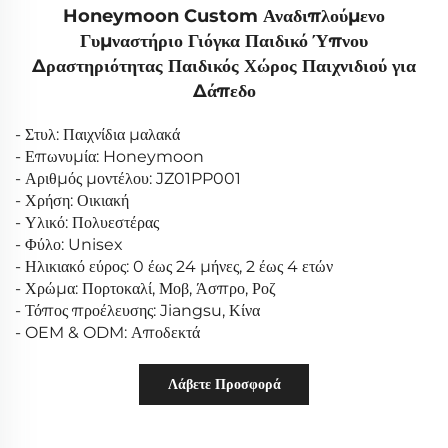
Honeymoon Custom Αναδιπλούμενο
Γυμναστήριο Γιόγκα Παιδικό Ύπνου
Δραστηριότητας Παιδικός Χώρος Παιχνιδιού για
Δάπεδο
- Στυλ: Παιχνίδια μαλακά
- Επωνυμία: Honeymoon
- Αριθμός μοντέλου: JZ01PP001
- Χρήση: Οικιακή
- Υλικό: Πολυεστέρας
- Φύλο: Unisex
- Ηλικιακό εύρος: 0 έως 24 μήνες, 2 έως 4 ετών
- Χρώμα: Πορτοκαλί, Μοβ, Άσπρο, Ροζ
- Τόπος προέλευσης: Jiangsu, Κίνα
- OEM & ODM: Αποδεκτά
Λάβετε Προσφορά