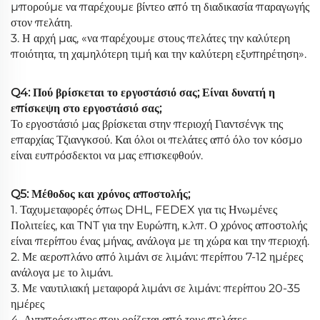
μπορούμε να παρέχουμε βίντεο από τη διαδικασία παραγωγής
στον πελάτη.
3. Η αρχή μας, «να παρέχουμε στους πελάτες την καλύτερη
ποιότητα, τη χαμηλότερη τιμή και την καλύτερη εξυπηρέτηση».
Q4: Πού βρίσκεται το εργοστάσιό σας; Είναι δυνατή η
επίσκεψη στο εργοστάσιό σας;
Το εργοστάσιό μας βρίσκεται στην περιοχή Γιαντσένγκ της
επαρχίας Τζιανγκσού. Και όλοι οι πελάτες από όλο τον κόσμο
είναι ευπρόσδεκτοι να μας επισκεφθούν.
Q5: Μέθοδος και χρόνος αποστολής;
1. Ταχυμεταφορές όπως DHL, FEDEX για τις Ηνωμένες
Πολιτείες, και TNT για την Ευρώπη, κ.λπ. Ο χρόνος αποστολής
είναι περίπου ένας μήνας, ανάλογα με τη χώρα και την περιοχή.
2. Με αεροπλάνο από λιμάνι σε λιμάνι: περίπου 7-12 ημέρες
ανάλογα με το λιμάνι.
3. Με ναυτιλιακή μεταφορά λιμάνι σε λιμάνι: περίπου 20-35
ημέρες
4. Αντιπρόσωπος που ορίζεται από τους πελάτες