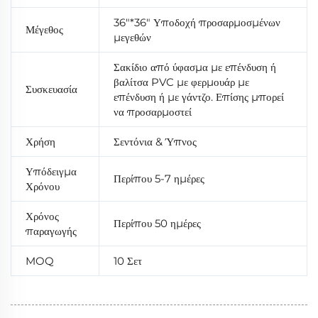
36"*36" Υποδοχή προσαρμοσμένων
Μέγεθος
μεγεθών
Σακίδιο από ύφασμα με επένδυση ή
βαλίτσα PVC με φερμουάρ με
Συσκευασία
επένδυση ή με γάντζο. Επίσης μπορεί
να προσαρμοστεί
Χρήση
Σεντόνια & Ύπνος
Υπόδειγμα
Περίπου 5-7 ημέρες
Χρόνου
Χρόνος
Περίπου 50 ημέρες
παραγωγής
MOQ
10 Σετ