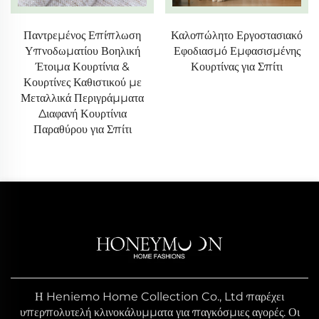
Παντρεμένος Επίπλωση
Καλοπώλητο Εργοστασιακό
Υπνοδωματίου Βοηλική
Εφοδιασμό Εμφασισμένης
Έτοιμα Κουρτίνια &
Κουρτίνας για Σπίτι
Κουρτίνες Καθιστικού με
Μεταλλικά Περιγράμματα
Διαφανή Κουρτίνια
Παραθύρου για Σπίτι
Η Heniemo Home Collection Co., Ltd παρέχει
υπερπολυτελή κλινοκάλυμματα για παγκόσμιες αγορές. Οι