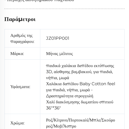
Παράμετροι
Αριθμός της
JZ01PP001
παραγράφου:
Μάρκα:
Μήνας μέλιτος
παιδικά χαλάκια δαπέδου εκτύπωσης
3D, αίσθησης βαμβακιού, για παιδιά,
νήπια, μωρά
Χαλάκια δαπέδου Baby Cotton feel
Υφάσματα:
για παιδιά, νήπια, μωρά -
Δραστηριότητα στρογγυλή
Χαλί διακόσμησης δωματίου σπιτιού
36"*36"
Ροζ/Κίτρινο/Πορτοκαλί/Μπλε/Σκούρο
Χρώμα:
ροζ/Μοβ/Άσπρο