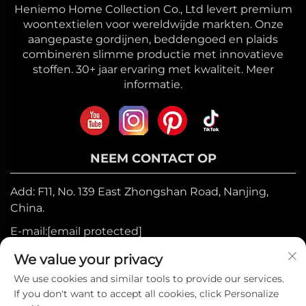
Heniemo Home Collection Co., Ltd levert premium
woontextielen voor wereldwijde markten. Onze
aangepaste gordijnen, beddengoed en plaids
combineren slimme productie met innovatieve
stoffen. 30+ jaar ervaring met kwaliteit. Meer
informatie.
NEEM CONTACT OP
Add: F11, No. 139 East Zhongshan Road, Nanjing,
China.
E-mail:
[email protected]
Mobiel:
+86-17327710449
We value your privacy
Tel:
+86-025-84573776
We use cookies and similar tools to provide our services.
If you don't want to accept all cookies, click Personalize