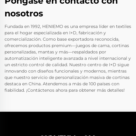
Póngase en contacto con
nosotros
Fundada en 1992, HENIEMO es una empresa líder en textiles
para el hogar especializada en I+D, fabricación y
comercialización. Como base exportadora reconocida,
ofrecemos productos premium—juegos de cama, cortinas
personalizadas, mantas y más—respaldados por
automatización inteligente avanzada a nivel internacional y
un estricto control de calidad. Nuestro centro de I+D sigue
innovando con diseños funcionales y modernos, mientras
que nuestro servicio de personalización masiva de cortinas
destaca en China. Atendemos a más de 100 países con
fiabilidad. ¡Contáctenos ahora para obtener más detalles!