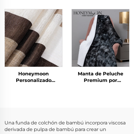
respetuoso con la piel,
Verano Edredón
de microfibra de
Sábanas Colcha y
eucalipto, ligero,
Cubrecamas
alternativo a plumas y
edredón
Honeymoon
Manta de Peluche
Personalizado
Premium por
Cortinas de Encaje
Honeymoon – Suave y
Listas para Dormitorio
Esponjosa, Caliente y
y Sala de Estar con
Aterciopelada, Tamaño
Ojales Transparentes
Extra Grande,
para Ventana
Terciopelo Polar para
Todas las Temporadas
Una funda de colchón de bambú incorpora viscosa
derivada de pulpa de bambú para crear un