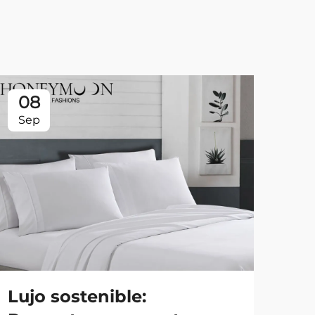
08
0
Sep
Se
Lujo sostenible:
Es