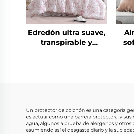
Edredón ultra suave,
Al
transpirable y
so
respetuoso con la
par
piel, de microfibra de
Conf
eucalipto, ligero,
alternativo a plumas
y edredón
Un protector de colchón es una categoría ge
es actuar como una barrera protectora, y sus
agua, algunos a prueba de alérgenos y otros of
asumiendo así el desgaste diario y la sucied