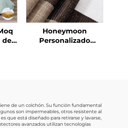
 Moq
Honeymoon
 de
Personalizado
zado
Cortinas de Encaje
ón
Listas para
Dormitorio y Sala de
Estar con Ojales
Transparentes para
Ventana
igiene de un colchón. Su función fundamental
algunos son impermeables, otros resistente al
es que está diseñado para retirarse y lavarse,
otectores avanzados utilizan tecnologías