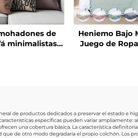
mohadones de
Heniemo Bajo
fá minimalistas
Juego de Ropa
a luna de miel -
Cama Personali
ort de terciopelo
Suave Edred
de lujo
Manta
neral de productos dedicados a preservar el estado e h
 características específicas pueden variar ampliamente: 
recen una cobertura básica. La característica definitoria 
ad que de otro modo degradaría el propio colchón. Los pr